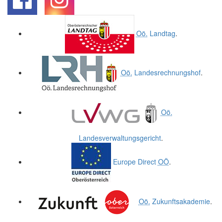
.
.
Oö.
Landtag
.
Oö.
Landesrechnungshof
.
Oö.
Landesverwaltungsgericht
.
Europe Direct
OÖ
.
Oö.
Zukunftsakademie
.