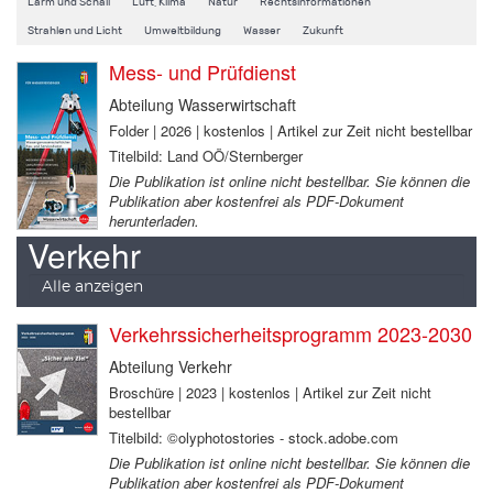
Lärm und Schall
Luft, Klima
Natur
Rechtsinformationen
Strahlen und Licht
Umweltbildung
Wasser
Zukunft
Mess- und Prüfdienst
Abteilung Wasserwirtschaft
Folder | 2026 | kostenlos | Artikel zur Zeit nicht bestellbar
Titelbild: Land OÖ/Sternberger
Die Publikation ist online nicht bestellbar. Sie können die
Publikation aber kostenfrei als PDF-Dokument
herunterladen.
Verkehr
Alle anzeigen
Verkehrssicherheitsprogramm 2023-2030
Abteilung Verkehr
Broschüre | 2023 | kostenlos | Artikel zur Zeit nicht
bestellbar
Titelbild: ©olyphotostories - stock.adobe.com
Die Publikation ist online nicht bestellbar. Sie können die
Publikation aber kostenfrei als PDF-Dokument