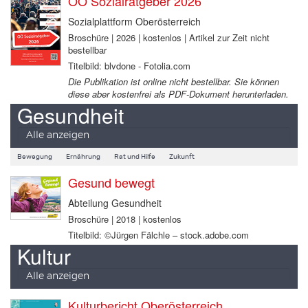
OÖ Sozialratgeber 2026
Sozialplattform Oberösterreich
Broschüre | 2026 | kostenlos | Artikel zur Zeit nicht
bestellbar
Titelbild: blvdone - Fotolia.com
Die Publikation ist online nicht bestellbar. Sie können
diese aber kostenfrei als PDF-Dokument herunterladen.
Gesundheit
Alle anzeigen
Bewegung
Ernährung
Rat und Hilfe
Zukunft
Gesund bewegt
Abteilung Gesundheit
Broschüre | 2018 | kostenlos
Titelbild: ©Jürgen Fälchle – stock.adobe.com
Kultur
Alle anzeigen
Kulturbericht Oberösterreich