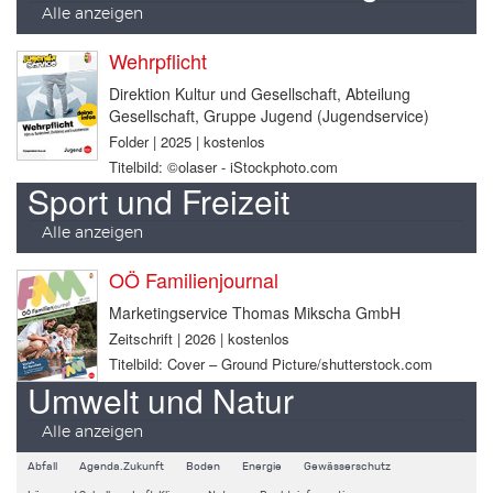
Alle anzeigen
Wehrpflicht
Direktion Kultur und Gesellschaft, Abteilung
Gesellschaft, Gruppe Jugend (Jugendservice)
Folder | 2025 | kostenlos
Titelbild: ©olaser - iStockphoto.com
Sport und Freizeit
Alle anzeigen
OÖ Familienjournal
Marketingservice Thomas Mikscha GmbH
Zeitschrift | 2026 | kostenlos
Titelbild: Cover – Ground Picture/shutterstock.com
Umwelt und Natur
Alle anzeigen
Abfall
Agenda.Zukunft
Boden
Energie
Gewässerschutz