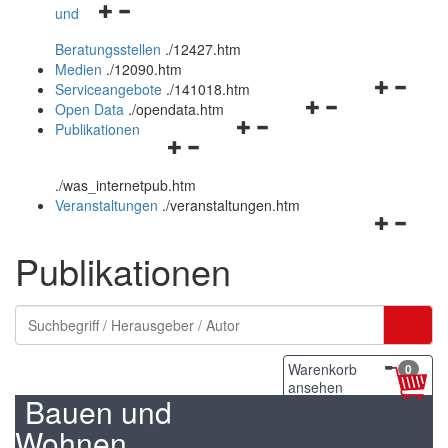
Navigationsmenü
und
und
öffnen
schließen
Beratungsstellen
.
/12427.htm
und
Medien
.
/12090.htm
schließen
Navigation
Serviceangebote
.
/141018.htm
Navigationsmenü
öffnen
Open Data
.
/opendata.htm
Navigationsmenü
öffnen
und
Publikationen
Navigationsmenü
öffnen
und
schließen
öffnen
und
schließen
.
/was_internetpub.htm
und
schließen
Veranstaltungen
.
/veranstaltungen.htm
schließen
Navigation
öffnen
Publikationen
und
schließen
Warenkorb
0
ansehen
Bauen und
Wohnen