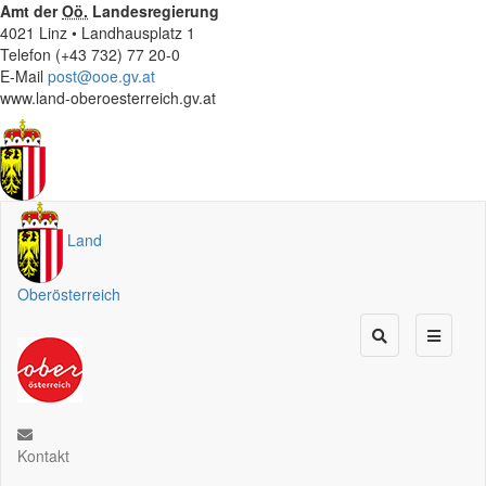
Amt der
Oö.
Landesregierung
4021 Linz • Landhausplatz 1
Telefon (+43 732) 77 20-0
E-Mail
post@ooe.gv.at
www.land-oberoesterreich.gv.at
Land
Oberösterreich
Kontakt