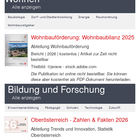
Alle anzeigen
Baubiologie
Dorf- und Stadtentwicklung
Energie
Raumordnung
Wohnbauratgeber
Wohnbauförderung: Wohnbaubilanz 2025
Abteilung Wohnbauförderung
Bericht | 2026 | kostenlos | Artikel zur Zeit nicht
bestellbar
Titelbild: ©jerane - stock.adobe.com
Die Publikation ist online nicht bestellbar. Sie können
diese aber kostenfrei als PDF-Dokument herunterladen.
Bildung und Forschung
Alle anzeigen
Erwachsenenbildung
Pädagogik
Schulen
Technologie
Zukunft
Oberösterreich - Zahlen & Fakten 2026
Abteilung Trends und Innovation, Statistik
Oberösterreich