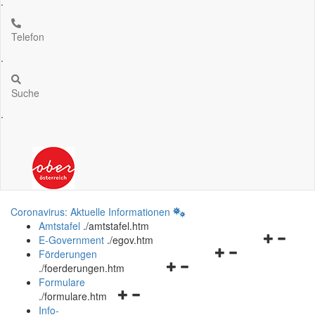
.
Telefon
.
Suche
.
Coronavirus: Aktuelle Informationen
Amtstafel
.
/amtstafel.htm
Navigation
E-Government
.
/egov.htm
Navigationsmenü
öffnen
Förderungen
Navigationsmenü
öffnen
und
.
/foerderungen.htm
öffnen
und
schließen
Formulare
Navigationsmenü
und
schließen
.
/formulare.htm
öffnen
schließen
Info-