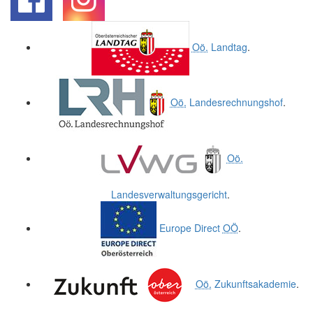
.
.
Oö.
Landtag
.
Oö.
Landesrechnungshof
.
Oö.
Landesverwaltungsgericht
.
Europe Direct
OÖ
.
Oö.
Zukunftsakademie
.