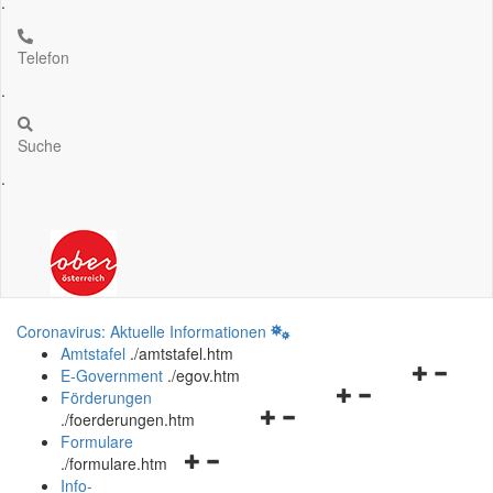
.
Telefon
.
Suche
.
Coronavirus: Aktuelle Informationen
Amtstafel
.
/amtstafel.htm
Navigation
E-Government
.
/egov.htm
Navigationsmenü
öffnen
Förderungen
Navigationsmenü
öffnen
und
.
/foerderungen.htm
öffnen
und
schließen
Formulare
Navigationsmenü
und
schließen
.
/formulare.htm
öffnen
schließen
Info-