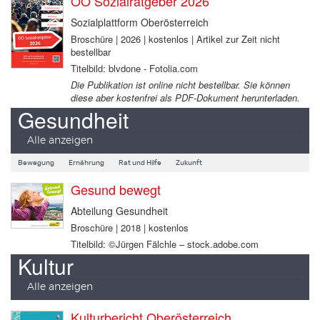
OÖ Sozialratgeber 2026
Sozialplattform Oberösterreich
Broschüre | 2026 | kostenlos | Artikel zur Zeit nicht
bestellbar
Titelbild: blvdone - Fotolia.com
Die Publikation ist online nicht bestellbar. Sie können
diese aber kostenfrei als PDF-Dokument herunterladen.
Gesundheit
Alle anzeigen
Bewegung
Ernährung
Rat und Hilfe
Zukunft
Gesund bewegt
Abteilung Gesundheit
Broschüre | 2018 | kostenlos
Titelbild: ©Jürgen Fälchle – stock.adobe.com
Kultur
Alle anzeigen
Kulturbericht Oberösterreich