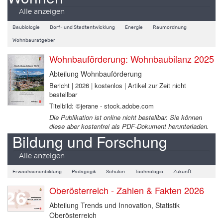
Alle anzeigen
Baubiologie
Dorf- und Stadtentwicklung
Energie
Raumordnung
Wohnbauratgeber
Wohnbauförderung: Wohnbaubilanz 2025
Abteilung Wohnbauförderung
Bericht | 2026 | kostenlos | Artikel zur Zeit nicht
bestellbar
Titelbild: ©jerane - stock.adobe.com
Die Publikation ist online nicht bestellbar. Sie können
diese aber kostenfrei als PDF-Dokument herunterladen.
Bildung und Forschung
Alle anzeigen
Erwachsenenbildung
Pädagogik
Schulen
Technologie
Zukunft
Oberösterreich - Zahlen & Fakten 2026
Abteilung Trends und Innovation, Statistik
Oberösterreich