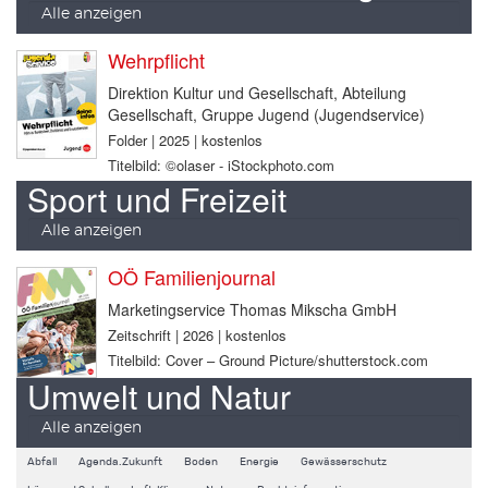
Alle anzeigen
Wehrpflicht
Direktion Kultur und Gesellschaft, Abteilung
Gesellschaft, Gruppe Jugend (Jugendservice)
Folder | 2025 | kostenlos
Titelbild: ©olaser - iStockphoto.com
Sport und Freizeit
Alle anzeigen
OÖ Familienjournal
Marketingservice Thomas Mikscha GmbH
Zeitschrift | 2026 | kostenlos
Titelbild: Cover – Ground Picture/shutterstock.com
Umwelt und Natur
Alle anzeigen
Abfall
Agenda.Zukunft
Boden
Energie
Gewässerschutz