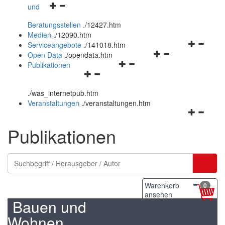
Navigationsmenü
und
und
öffnen
schließen
Beratungsstellen
.
/12427.htm
und
Medien
.
/12090.htm
schließen
Navigation
Serviceangebote
.
/141018.htm
Navigationsmenü
öffnen
Open Data
.
/opendata.htm
Navigationsmenü
öffnen
und
Publikationen
Navigationsmenü
öffnen
und
schließen
öffnen
und
schließen
.
/was_internetpub.htm
und
schließen
Veranstaltungen
.
/veranstaltungen.htm
schließen
Navigation
öffnen
Publikationen
und
schließen
Warenkorb
0
ansehen
Bauen und
Wohnen