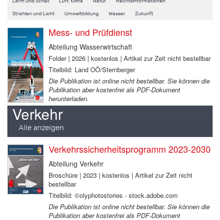
Lärm und Schall
Luft, Klima
Natur
Rechtsinformationen
Strahlen und Licht
Umweltbildung
Wasser
Zukunft
Mess- und Prüfdienst
Abteilung Wasserwirtschaft
Folder | 2026 | kostenlos | Artikel zur Zeit nicht bestellbar
Titelbild: Land OÖ/Sternberger
Die Publikation ist online nicht bestellbar. Sie können die
Publikation aber kostenfrei als PDF-Dokument
herunterladen.
Verkehr
Alle anzeigen
Verkehrssicherheitsprogramm 2023-2030
Abteilung Verkehr
Broschüre | 2023 | kostenlos | Artikel zur Zeit nicht
bestellbar
Titelbild: ©olyphotostories - stock.adobe.com
Die Publikation ist online nicht bestellbar. Sie können die
Publikation aber kostenfrei als PDF-Dokument