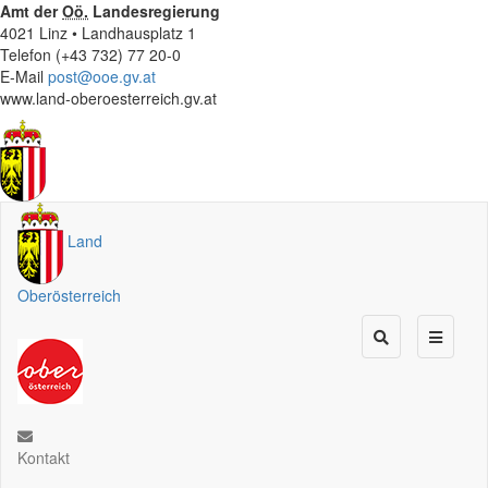
Amt der
Oö.
Landesregierung
4021 Linz • Landhausplatz 1
Telefon (+43 732) 77 20-0
E-Mail
post@ooe.gv.at
www.land-oberoesterreich.gv.at
Land
Oberösterreich
Kontakt