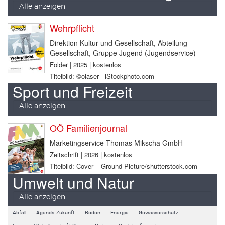
Alle anzeigen
Wehrpflicht
Direktion Kultur und Gesellschaft, Abteilung
Gesellschaft, Gruppe Jugend (Jugendservice)
Folder | 2025 | kostenlos
Titelbild: ©olaser - iStockphoto.com
Sport und Freizeit
Alle anzeigen
OÖ Familienjournal
Marketingservice Thomas Mikscha GmbH
Zeitschrift | 2026 | kostenlos
Titelbild: Cover – Ground Picture/shutterstock.com
Umwelt und Natur
Alle anzeigen
Abfall
Agenda.Zukunft
Boden
Energie
Gewässerschutz