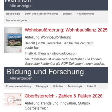
Alle anzeigen
Baubiologie
Dorf- und Stadtentwicklung
Energie
Raumordnung
Wohnbauratgeber
Wohnbauförderung: Wohnbaubilanz 2025
Abteilung Wohnbauförderung
Bericht | 2026 | kostenlos | Artikel zur Zeit nicht
bestellbar
Titelbild: ©jerane - stock.adobe.com
Die Publikation ist online nicht bestellbar. Sie können
diese aber kostenfrei als PDF-Dokument herunterladen.
Bildung und Forschung
Alle anzeigen
Erwachsenenbildung
Pädagogik
Schulen
Technologie
Zukunft
Oberösterreich - Zahlen & Fakten 2026
Abteilung Trends und Innovation, Statistik
Oberösterreich