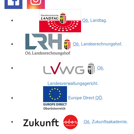
.
.
Oö.
Landtag
.
Oö.
Landesrechnungshof
.
Oö.
Landesverwaltungsgericht
.
Europe Direct
OÖ
.
Oö.
Zukunftsakademie
.