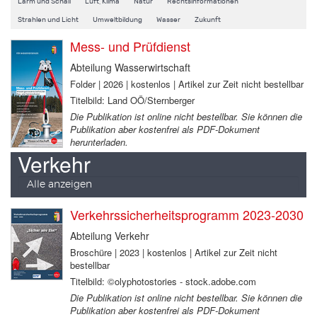
Lärm und Schall
Luft, Klima
Natur
Rechtsinformationen
Strahlen und Licht
Umweltbildung
Wasser
Zukunft
Mess- und Prüfdienst
Abteilung Wasserwirtschaft
Folder | 2026 | kostenlos | Artikel zur Zeit nicht bestellbar
Titelbild: Land OÖ/Sternberger
Die Publikation ist online nicht bestellbar. Sie können die
Publikation aber kostenfrei als PDF-Dokument
herunterladen.
Verkehr
Alle anzeigen
Verkehrssicherheitsprogramm 2023-2030
Abteilung Verkehr
Broschüre | 2023 | kostenlos | Artikel zur Zeit nicht
bestellbar
Titelbild: ©olyphotostories - stock.adobe.com
Die Publikation ist online nicht bestellbar. Sie können die
Publikation aber kostenfrei als PDF-Dokument