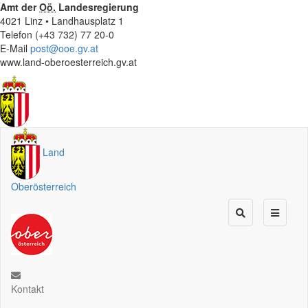
Amt der
Oö.
Landesregierung
4021 Linz • Landhausplatz 1
Telefon (+43 732) 77 20-0
E-Mail
post@ooe.gv.at
www.land-oberoesterreich.gv.at
Land
Oberösterreich
Kontakt