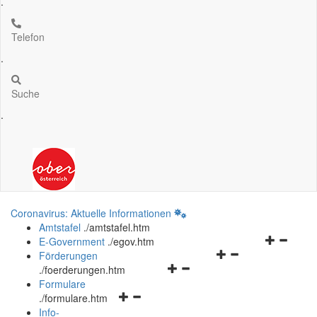
.
Telefon
.
Suche
.
Coronavirus: Aktuelle Informationen
Amtstafel
.
/amtstafel.htm
Navigation
E-Government
.
/egov.htm
Navigationsmenü
öffnen
Förderungen
Navigationsmenü
öffnen
und
.
/foerderungen.htm
öffnen
und
schließen
Formulare
Navigationsmenü
und
schließen
.
/formulare.htm
öffnen
schließen
Info-