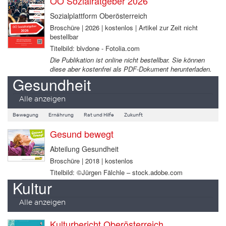
OÖ Sozialratgeber 2026
Sozialplattform Oberösterreich
Broschüre | 2026 | kostenlos | Artikel zur Zeit nicht
bestellbar
Titelbild: blvdone - Fotolia.com
Die Publikation ist online nicht bestellbar. Sie können
diese aber kostenfrei als PDF-Dokument herunterladen.
Gesundheit
Alle anzeigen
Bewegung
Ernährung
Rat und Hilfe
Zukunft
Gesund bewegt
Abteilung Gesundheit
Broschüre | 2018 | kostenlos
Titelbild: ©Jürgen Fälchle – stock.adobe.com
Kultur
Alle anzeigen
Kulturbericht Oberösterreich