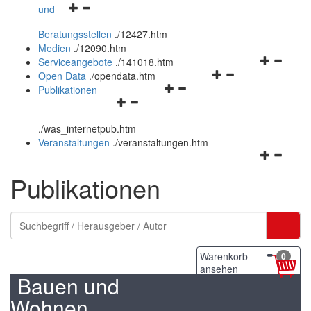
Navigationsmenü
und
und
öffnen
schließen
Beratungsstellen
.
/12427.htm
und
Medien
.
/12090.htm
schließen
Navigation
Serviceangebote
.
/141018.htm
Navigationsmenü
öffnen
Open Data
.
/opendata.htm
Navigationsmenü
öffnen
und
Publikationen
Navigationsmenü
öffnen
und
schließen
öffnen
und
schließen
.
/was_internetpub.htm
und
schließen
Veranstaltungen
.
/veranstaltungen.htm
schließen
Navigation
öffnen
Publikationen
und
schließen
Warenkorb
0
ansehen
Bauen und
Wohnen