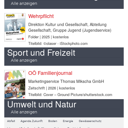
Alle anzeigen
Wehrpflicht
Direktion Kultur und Gesellschaft, Abteilung
Gesellschaft, Gruppe Jugend (Jugendservice)
Folder | 2025 | kostenlos
Titelbild: ©olaser - iStockphoto.com
Sport und Freizeit
Alle anzeigen
OÖ Familienjournal
Marketingservice Thomas Mikscha GmbH
Zeitschrift | 2026 | kostenlos
Titelbild: Cover – Ground Picture/shutterstock.com
Umwelt und Natur
Alle anzeigen
Abfall
Agenda.Zukunft
Boden
Energie
Gewässerschutz