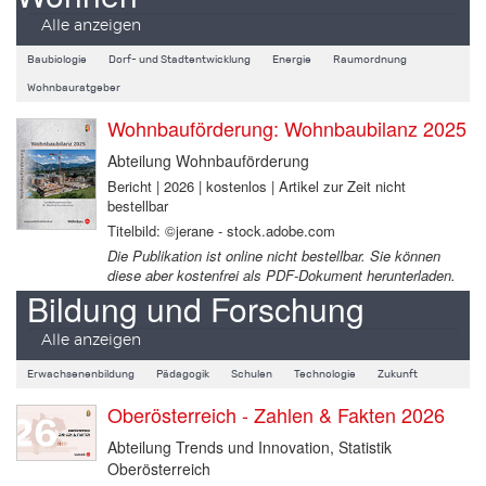
Alle anzeigen
Baubiologie
Dorf- und Stadtentwicklung
Energie
Raumordnung
Wohnbauratgeber
Wohnbauförderung: Wohnbaubilanz 2025
Abteilung Wohnbauförderung
Bericht | 2026 | kostenlos | Artikel zur Zeit nicht
bestellbar
Titelbild: ©jerane - stock.adobe.com
Die Publikation ist online nicht bestellbar. Sie können
diese aber kostenfrei als PDF-Dokument herunterladen.
Bildung und Forschung
Alle anzeigen
Erwachsenenbildung
Pädagogik
Schulen
Technologie
Zukunft
Oberösterreich - Zahlen & Fakten 2026
Abteilung Trends und Innovation, Statistik
Oberösterreich