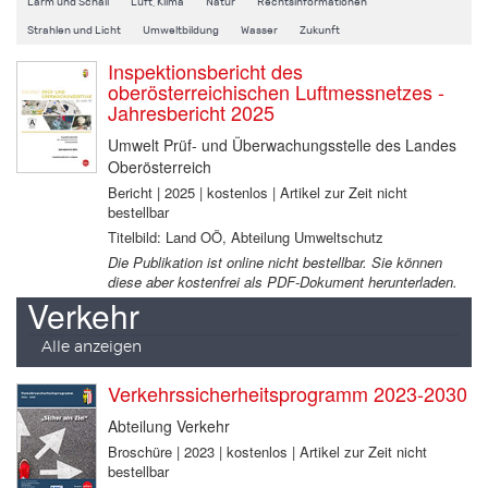
Lärm und Schall
Luft, Klima
Natur
Rechtsinformationen
Strahlen und Licht
Umweltbildung
Wasser
Zukunft
Inspektionsbericht des
oberösterreichischen Luftmessnetzes -
Jahresbericht 2025
Umwelt Prüf- und Überwachungsstelle des Landes
Oberösterreich
Bericht | 2025 | kostenlos | Artikel zur Zeit nicht
bestellbar
Titelbild: Land OÖ, Abteilung Umweltschutz
Die Publikation ist online nicht bestellbar. Sie können
diese aber kostenfrei als PDF-Dokument herunterladen.
Verkehr
Alle anzeigen
Verkehrssicherheitsprogramm 2023-2030
Abteilung Verkehr
Broschüre | 2023 | kostenlos | Artikel zur Zeit nicht
bestellbar