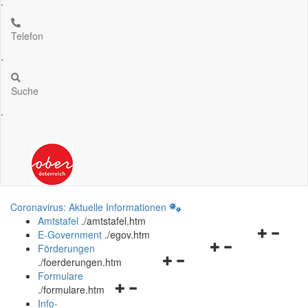
.
Telefon
.
Suche
.
Coronavirus: Aktuelle Informationen
Amtstafel
.
/amtstafel.htm
Navigation
E-Government
.
/egov.htm
Navigationsmenü
öffnen
Förderungen
Navigationsmenü
öffnen
und
.
/foerderungen.htm
öffnen
und
schließen
Formulare
Navigationsmenü
und
schließen
.
/formulare.htm
öffnen
schließen
Info-