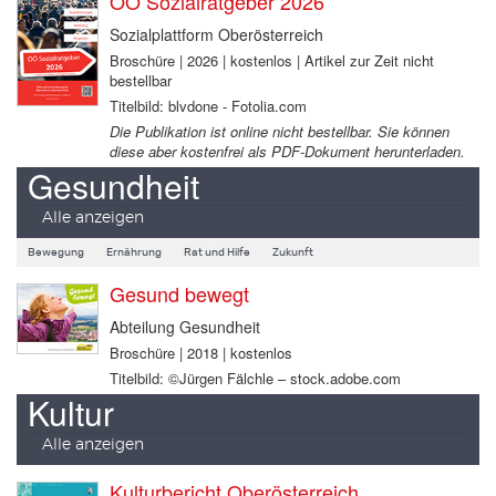
OÖ Sozialratgeber 2026
Sozialplattform Oberösterreich
Broschüre | 2026 | kostenlos | Artikel zur Zeit nicht
bestellbar
Titelbild: blvdone - Fotolia.com
Die Publikation ist online nicht bestellbar. Sie können
diese aber kostenfrei als PDF-Dokument herunterladen.
Gesundheit
Alle anzeigen
Bewegung
Ernährung
Rat und Hilfe
Zukunft
Gesund bewegt
Abteilung Gesundheit
Broschüre | 2018 | kostenlos
Titelbild: ©Jürgen Fälchle – stock.adobe.com
Kultur
Alle anzeigen
Kulturbericht Oberösterreich