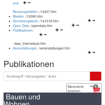
Navigationsmenü
und
und
öffnen
schließen
Beratungsstellen
.
/12427.htm
und
Medien
.
/12090.htm
schließen
Navigation
Serviceangebote
.
/141018.htm
Navigationsmenü
öffnen
Open Data
.
/opendata.htm
Navigationsmenü
öffnen
und
Publikationen
Navigationsmenü
öffnen
und
schließen
öffnen
und
schließen
.
/was_internetpub.htm
und
schließen
Veranstaltungen
.
/veranstaltungen.htm
schließen
Navigation
öffnen
Publikationen
und
schließen
Warenkorb
0
ansehen
Bauen und
Wohnen