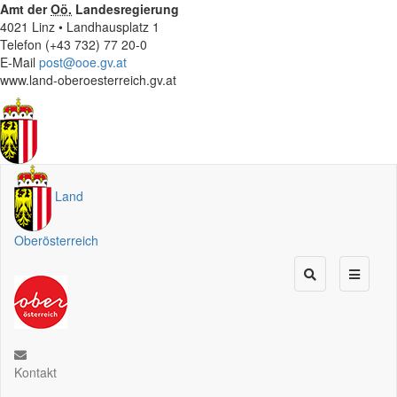
Amt der
Oö.
Landesregierung
4021 Linz • Landhausplatz 1
Telefon (+43 732) 77 20-0
E-Mail
post@ooe.gv.at
www.land-oberoesterreich.gv.at
Land
Oberösterreich
Kontakt