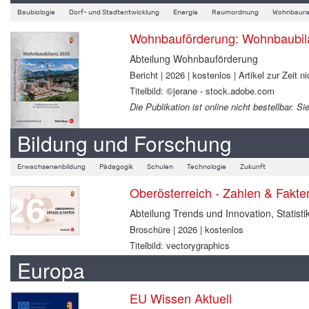
Baubiologie
Dorf- und Stadtentwicklung
Energie
Raumordnung
Wohnbaura
Wohnbauförderung: Wohnbaubil
Abteilung Wohnbauförderung
Bericht | 2026 | kostenlos | Artikel zur Zeit ni
Titelbild: ©jerane - stock.adobe.com
Die Publikation ist online nicht bestellbar.
Bildung und Forschung
Erwachsenenbildung
Pädagogik
Schulen
Technologie
Zukunft
Oberösterreich - Zahlen & Fakt
Abteilung Trends und Innovation, Statisti
Broschüre | 2026 | kostenlos
Titelbild: vectorygraphics
Europa
EU Wissen Aktuell