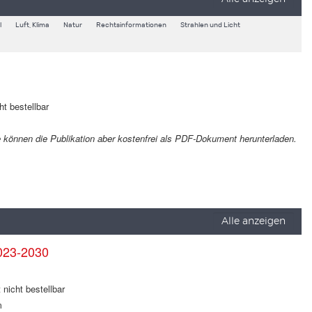
l
Luft, Klima
Natur
Rechtsinformationen
Strahlen und Licht
ht bestellbar
Sie können die Publikation aber kostenfrei als PDF-Dokument herunterladen.
Alle anzeigen
023-2030
 nicht bestellbar
m