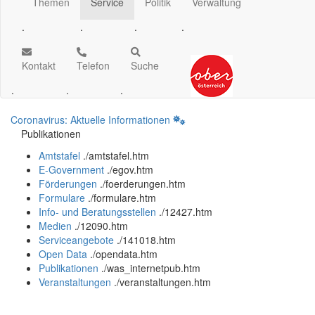
Themen
Service
Politik
Verwaltung
.
.
.
.
Kontakt
Telefon
Suche
.
.
.
Coronavirus: Aktuelle Informationen
Publikationen
Amtstafel
.
/amtstafel.htm
E-Government
.
/egov.htm
Förderungen
.
/foerderungen.htm
Formulare
.
/formulare.htm
Info- und Beratungsstellen
.
/12427.htm
Medien
.
/12090.htm
Serviceangebote
.
/141018.htm
Open Data
.
/opendata.htm
Publikationen
.
/was_internetpub.htm
Veranstaltungen
.
/veranstaltungen.htm