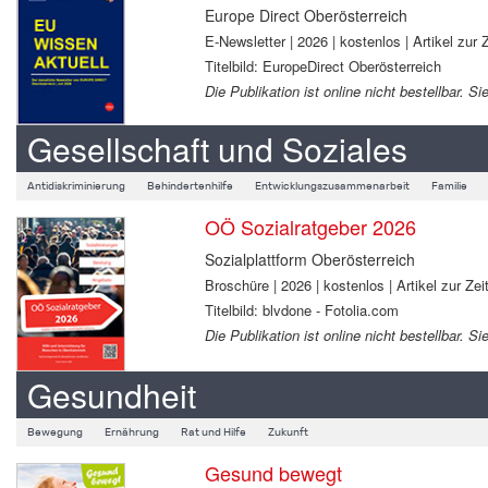
Europe Direct Oberösterreich
E-Newsletter | 2026 | kostenlos | Artikel zur Z
Titelbild: EuropeDirect Oberösterreich
Die Publikation ist online nicht bestellbar.
Gesellschaft und Soziales
Antidiskriminierung
Behindertenhilfe
Entwicklungszusammenarbeit
Familie
OÖ Sozialratgeber 2026
Sozialplattform Oberösterreich
Broschüre | 2026 | kostenlos | Artikel zur Zeit
Titelbild: blvdone - Fotolia.com
Die Publikation ist online nicht bestellbar.
Gesundheit
Bewegung
Ernährung
Rat und Hilfe
Zukunft
Gesund bewegt