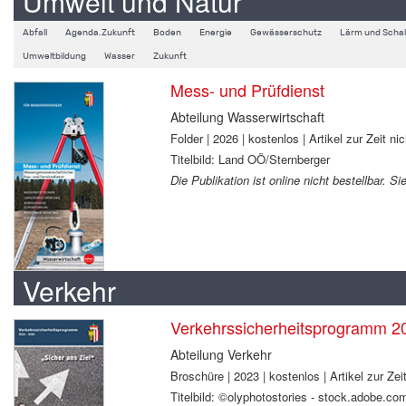
Umwelt und Natur
Abfall
Agenda.Zukunft
Boden
Energie
Gewässerschutz
Lärm und Schal
Umweltbildung
Wasser
Zukunft
Mess- und Prüfdienst
Abteilung Wasserwirtschaft
Folder | 2026 | kostenlos | Artikel zur Zeit nic
Titelbild: Land OÖ/Sternberger
Die Publikation ist online nicht bestellbar. 
Verkehr
Verkehrssicherheitsprogramm 2
Abteilung Verkehr
Broschüre | 2023 | kostenlos | Artikel zur Zeit
Titelbild: ©olyphotostories - stock.adobe.co