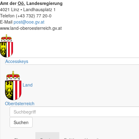
Amt der
Oö.
Landesregierung
4021 Linz • Landhausplatz 1
Telefon (+43 732) 77 20-0
E-Mail
post@ooe.gv.at
www.land-oberoesterreich.gv.at
Accesskeys
Land
Oberösterreich
Schnellsuche
Schnellsuche
Suchen