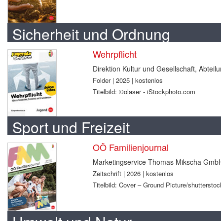
Sicherheit und Ordnung
Wehrpflicht
Direktion Kultur und Gesellschaft, Abtei
Folder | 2025 | kostenlos
Titelbild: ©olaser - iStockphoto.com
Sport und Freizeit
OÖ Familienjournal
Marketingservice Thomas Mikscha Gmb
Zeitschrift | 2026 | kostenlos
Titelbild: Cover – Ground Picture/shuttersto