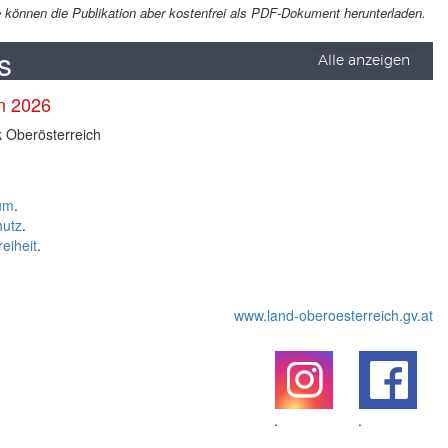
Sie können die Publikation aber kostenfrei als PDF-Dokument herunterladen.
s
Alle anzeigen
en 2026
k Oberösterreich
um
.
hutz
.
reiheit
.
www.land-oberoesterreich.gv.at
.
.