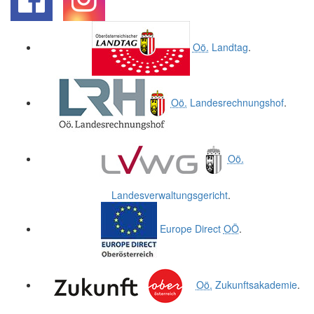
.
.
Oö.
Landtag
.
Oö.
Landesrechnungshof
.
Oö.
Landesverwaltungsgericht
.
Europe Direct
OÖ
.
Oö.
Zukunftsakademie
.