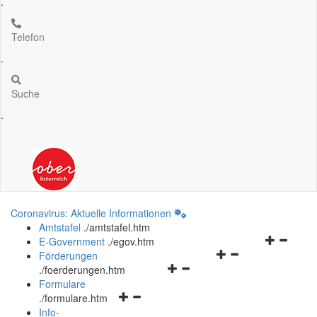
.
Telefon
.
Suche
.
Coronavirus: Aktuelle Informationen
Amtstafel
.
/amtstafel.htm
Navigation
E-Government
.
/egov.htm
Navigationsmenü
öffnen
Förderungen
Navigationsmenü
öffnen
und
.
/foerderungen.htm
öffnen
und
schließen
Formulare
Navigationsmenü
und
schließen
.
/formulare.htm
öffnen
schließen
Info-