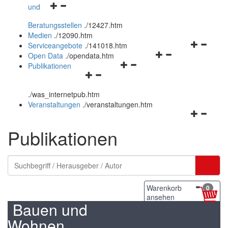
Navigationsmenü
und
und
öffnen
schließen
Beratungsstellen
.
/12427.htm
und
Medien
.
/12090.htm
schließen
Navigation
Serviceangebote
.
/141018.htm
Navigationsmenü
öffnen
Open Data
.
/opendata.htm
Navigationsmenü
öffnen
und
Publikationen
Navigationsmenü
öffnen
und
schließen
öffnen
und
schließen
.
/was_internetpub.htm
und
schließen
Veranstaltungen
.
/veranstaltungen.htm
schließen
Navigation
öffnen
Publikationen
und
schließen
Warenkorb
0
ansehen
Bauen und
Wohnen