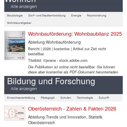
Alle anzeigen
Baubiologie
Dorf- und Stadtentwicklung
Energie
Raumordnung
Wohnbauratgeber
Wohnbauförderung: Wohnbaubilanz 2025
Abteilung Wohnbauförderung
Bericht | 2026 | kostenlos | Artikel zur Zeit nicht
bestellbar
Titelbild: ©jerane - stock.adobe.com
Die Publikation ist online nicht bestellbar. Sie können
diese aber kostenfrei als PDF-Dokument herunterladen.
Bildung und Forschung
Alle anzeigen
Erwachsenenbildung
Pädagogik
Schulen
Technologie
Zukunft
Oberösterreich - Zahlen & Fakten 2026
Abteilung Trends und Innovation, Statistik
Oberösterreich