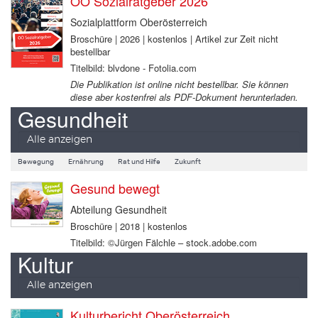
OÖ Sozialratgeber 2026
Sozialplattform Oberösterreich
Broschüre | 2026 | kostenlos | Artikel zur Zeit nicht
bestellbar
Titelbild: blvdone - Fotolia.com
Die Publikation ist online nicht bestellbar. Sie können
diese aber kostenfrei als PDF-Dokument herunterladen.
Gesundheit
Alle anzeigen
Bewegung
Ernährung
Rat und Hilfe
Zukunft
Gesund bewegt
Abteilung Gesundheit
Broschüre | 2018 | kostenlos
Titelbild: ©Jürgen Fälchle – stock.adobe.com
Kultur
Alle anzeigen
Kulturbericht Oberösterreich