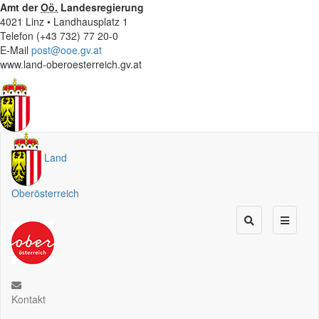
Amt der
Oö.
Landesregierung
4021 Linz • Landhausplatz 1
Telefon (+43 732) 77 20-0
E-Mail
post@ooe.gv.at
www.land-oberoesterreich.gv.at
Land
Oberösterreich
Kontakt