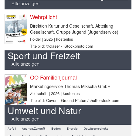
Alle anzeigen
Wehrpflicht
Direktion Kultur und Gesellschaft, Abteilung
Gesellschaft, Gruppe Jugend (Jugendservice)
Folder | 2025 | kostenlos
Titelbild: ©olaser - iStockphoto.com
Sport und Freizeit
Alle anzeigen
OÖ Familienjournal
Marketingservice Thomas Mikscha GmbH
Zeitschrift | 2026 | kostenlos
Titelbild: Cover – Ground Picture/shutterstock.com
Umwelt und Natur
Alle anzeigen
Abfall
Agenda.Zukunft
Boden
Energie
Gewässerschutz