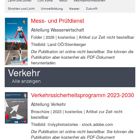
Lärm und Schall
Luft, Klima
Natur
Rechtsinformationen
Strahlen und Licht
Umweltbildung
Wasser
Zukunft
Mess- und Prüfdienst
Abteilung Wasserwirtschaft
Folder | 2026 | kostenlos | Artikel zur Zeit nicht bestellbar
Titelbild: Land OÖ/Sternberger
Die Publikation ist online nicht bestellbar. Sie können die
Publikation aber kostenfrei als PDF-Dokument
herunterladen.
Verkehr
Alle anzeigen
Verkehrssicherheitsprogramm 2023-2030
Abteilung Verkehr
Broschüre | 2023 | kostenlos | Artikel zur Zeit nicht
bestellbar
Titelbild: ©olyphotostories - stock.adobe.com
Die Publikation ist online nicht bestellbar. Sie können die
Publikation aber kostenfrei als PDF-Dokument