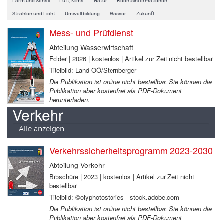
Lärm und Schall
Luft, Klima
Natur
Rechtsinformationen
Strahlen und Licht
Umweltbildung
Wasser
Zukunft
Mess- und Prüfdienst
Abteilung Wasserwirtschaft
Folder | 2026 | kostenlos | Artikel zur Zeit nicht bestellbar
Titelbild: Land OÖ/Sternberger
Die Publikation ist online nicht bestellbar. Sie können die
Publikation aber kostenfrei als PDF-Dokument
herunterladen.
Verkehr
Alle anzeigen
Verkehrssicherheitsprogramm 2023-2030
Abteilung Verkehr
Broschüre | 2023 | kostenlos | Artikel zur Zeit nicht
bestellbar
Titelbild: ©olyphotostories - stock.adobe.com
Die Publikation ist online nicht bestellbar. Sie können die
Publikation aber kostenfrei als PDF-Dokument