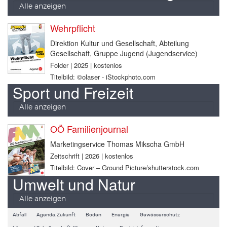
Alle anzeigen
Wehrpflicht
Direktion Kultur und Gesellschaft, Abteilung
Gesellschaft, Gruppe Jugend (Jugendservice)
Folder | 2025 | kostenlos
Titelbild: ©olaser - iStockphoto.com
Sport und Freizeit
Alle anzeigen
OÖ Familienjournal
Marketingservice Thomas Mikscha GmbH
Zeitschrift | 2026 | kostenlos
Titelbild: Cover – Ground Picture/shutterstock.com
Umwelt und Natur
Alle anzeigen
Abfall
Agenda.Zukunft
Boden
Energie
Gewässerschutz