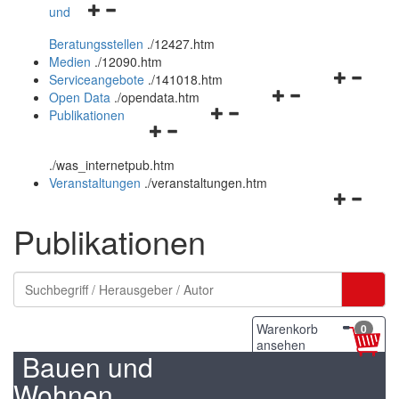
Navigationsmenü
und
und
öffnen
schließen
Beratungsstellen
.
/12427.htm
und
Medien
.
/12090.htm
schließen
Navigation
Serviceangebote
.
/141018.htm
Navigationsmenü
öffnen
Open Data
.
/opendata.htm
Navigationsmenü
öffnen
und
Publikationen
Navigationsmenü
öffnen
und
schließen
öffnen
und
schließen
.
/was_internetpub.htm
und
schließen
Veranstaltungen
.
/veranstaltungen.htm
schließen
Navigation
öffnen
Publikationen
und
schließen
Warenkorb
0
ansehen
Bauen und
Wohnen