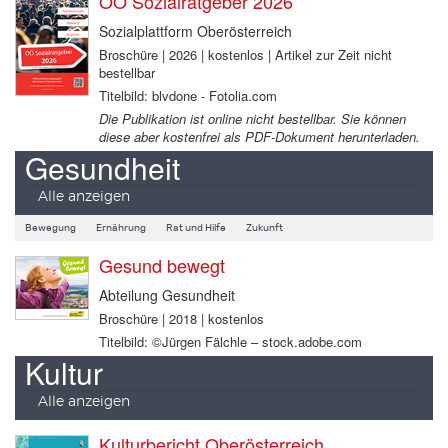
OÖ Sozialratgeber 2026
Sozialplattform Oberösterreich
Broschüre | 2026 | kostenlos | Artikel zur Zeit nicht
bestellbar
Titelbild: blvdone - Fotolia.com
Die Publikation ist online nicht bestellbar. Sie können
diese aber kostenfrei als PDF-Dokument herunterladen.
Gesundheit
Alle anzeigen
Bewegung
Ernährung
Rat und Hilfe
Zukunft
Gesund bewegt
Abteilung Gesundheit
Broschüre | 2018 | kostenlos
Titelbild: ©Jürgen Fälchle – stock.adobe.com
Kultur
Alle anzeigen
Kulturbericht Oberösterreich