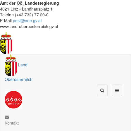
Amt der
Oö.
Landesregierung
4021 Linz • Landhausplatz 1
Telefon (+43 732) 77 20-0
E-Mail
post@ooe.gv.at
www.land-oberoesterreich.gv.at
Land
Oberösterreich
Kontakt