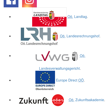
.
.
Oö.
Landtag
.
Oö.
Landesrechnungshof
.
Oö.
Landesverwaltungsgericht
.
Europe Direct
OÖ
.
Oö.
Zukunftsakademie
.