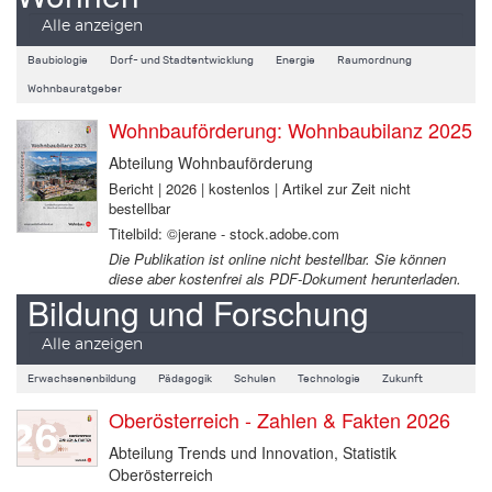
Alle anzeigen
Baubiologie
Dorf- und Stadtentwicklung
Energie
Raumordnung
Wohnbauratgeber
Wohnbauförderung: Wohnbaubilanz 2025
Abteilung Wohnbauförderung
Bericht | 2026 | kostenlos | Artikel zur Zeit nicht
bestellbar
Titelbild: ©jerane - stock.adobe.com
Die Publikation ist online nicht bestellbar. Sie können
diese aber kostenfrei als PDF-Dokument herunterladen.
Bildung und Forschung
Alle anzeigen
Erwachsenenbildung
Pädagogik
Schulen
Technologie
Zukunft
Oberösterreich - Zahlen & Fakten 2026
Abteilung Trends und Innovation, Statistik
Oberösterreich