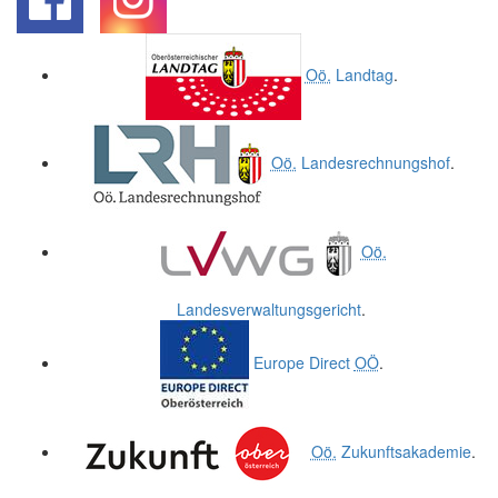
.
.
Oö.
Landtag
.
Oö.
Landesrechnungshof
.
Oö.
Landesverwaltungsgericht
.
Europe Direct
OÖ
.
Oö.
Zukunftsakademie
.