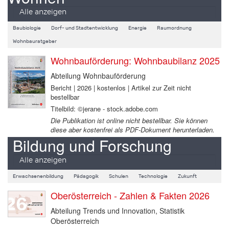
Alle anzeigen
Baubiologie
Dorf- und Stadtentwicklung
Energie
Raumordnung
Wohnbauratgeber
Wohnbauförderung: Wohnbaubilanz 2025
Abteilung Wohnbauförderung
Bericht | 2026 | kostenlos | Artikel zur Zeit nicht
bestellbar
Titelbild: ©jerane - stock.adobe.com
Die Publikation ist online nicht bestellbar. Sie können
diese aber kostenfrei als PDF-Dokument herunterladen.
Bildung und Forschung
Alle anzeigen
Erwachsenenbildung
Pädagogik
Schulen
Technologie
Zukunft
Oberösterreich - Zahlen & Fakten 2026
Abteilung Trends und Innovation, Statistik
Oberösterreich