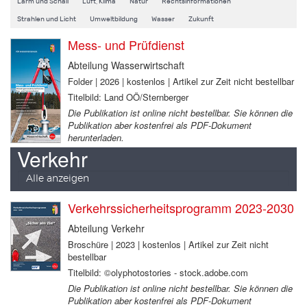
Lärm und Schall
Luft, Klima
Natur
Rechtsinformationen
Strahlen und Licht
Umweltbildung
Wasser
Zukunft
Mess- und Prüfdienst
Abteilung Wasserwirtschaft
Folder | 2026 | kostenlos | Artikel zur Zeit nicht bestellbar
Titelbild: Land OÖ/Sternberger
Die Publikation ist online nicht bestellbar. Sie können die
Publikation aber kostenfrei als PDF-Dokument
herunterladen.
Verkehr
Alle anzeigen
Verkehrssicherheitsprogramm 2023-2030
Abteilung Verkehr
Broschüre | 2023 | kostenlos | Artikel zur Zeit nicht
bestellbar
Titelbild: ©olyphotostories - stock.adobe.com
Die Publikation ist online nicht bestellbar. Sie können die
Publikation aber kostenfrei als PDF-Dokument