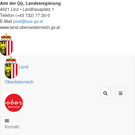
Amt der
Oö.
Landesregierung
4021 Linz • Landhausplatz 1
Telefon (+43 732) 77 20-0
E-Mail
post@ooe.gv.at
www.land-oberoesterreich.gv.at
Land
Oberösterreich
Kontakt