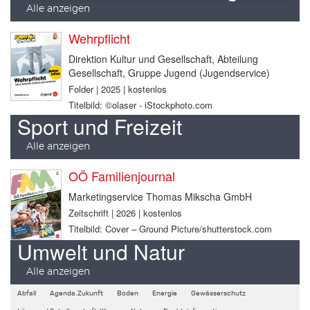
Alle anzeigen
Wehrpflicht
Direktion Kultur und Gesellschaft, Abteilung
Gesellschaft, Gruppe Jugend (Jugendservice)
Folder | 2025 | kostenlos
Titelbild: ©olaser - iStockphoto.com
Sport und Freizeit
Alle anzeigen
OÖ Familienjournal
Marketingservice Thomas Mikscha GmbH
Zeitschrift | 2026 | kostenlos
Titelbild: Cover – Ground Picture/shutterstock.com
Umwelt und Natur
Alle anzeigen
Abfall
Agenda.Zukunft
Boden
Energie
Gewässerschutz