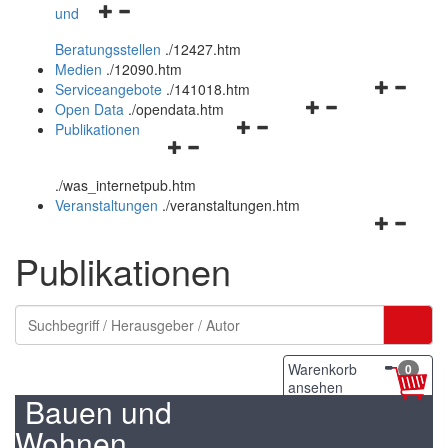
Navigationsmenü
und
und
öffnen
schließen
Beratungsstellen
.
/12427.htm
und
Medien
.
/12090.htm
schließen
Navigation
Serviceangebote
.
/141018.htm
Navigationsmenü
öffnen
Open Data
.
/opendata.htm
Navigationsmenü
öffnen
und
Publikationen
Navigationsmenü
öffnen
und
schließen
öffnen
und
schließen
.
/was_internetpub.htm
und
schließen
Veranstaltungen
.
/veranstaltungen.htm
schließen
Navigation
öffnen
Publikationen
und
schließen
Warenkorb
0
ansehen
Bauen und
Wohnen