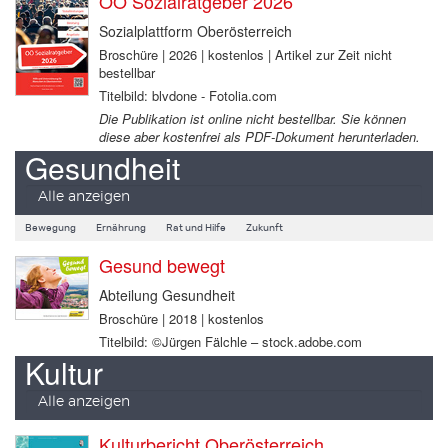
OÖ Sozialratgeber 2026
Sozialplattform Oberösterreich
Broschüre | 2026 | kostenlos | Artikel zur Zeit nicht
bestellbar
Titelbild: blvdone - Fotolia.com
Die Publikation ist online nicht bestellbar. Sie können
diese aber kostenfrei als PDF-Dokument herunterladen.
Gesundheit
Alle anzeigen
Bewegung
Ernährung
Rat und Hilfe
Zukunft
Gesund bewegt
Abteilung Gesundheit
Broschüre | 2018 | kostenlos
Titelbild: ©Jürgen Fälchle – stock.adobe.com
Kultur
Alle anzeigen
Kulturbericht Oberösterreich