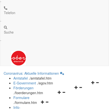
.
Telefon
.
Suche
.
Coronavirus: Aktuelle Informationen
Amtstafel
.
/amtstafel.htm
Navigation
E-Government
.
/egov.htm
Navigationsmenü
öffnen
Förderungen
Navigationsmenü
öffnen
und
.
/foerderungen.htm
öffnen
und
schließen
Formulare
Navigationsmenü
und
schließen
.
/formulare.htm
öffnen
schließen
Info-