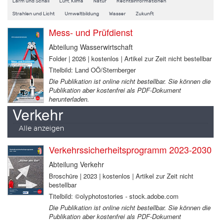
Lärm und Schall
Luft, Klima
Natur
Rechtsinformationen
Strahlen und Licht
Umweltbildung
Wasser
Zukunft
Mess- und Prüfdienst
Abteilung Wasserwirtschaft
Folder | 2026 | kostenlos | Artikel zur Zeit nicht bestellbar
Titelbild: Land OÖ/Sternberger
Die Publikation ist online nicht bestellbar. Sie können die
Publikation aber kostenfrei als PDF-Dokument
herunterladen.
Verkehr
Alle anzeigen
Verkehrssicherheitsprogramm 2023-2030
Abteilung Verkehr
Broschüre | 2023 | kostenlos | Artikel zur Zeit nicht
bestellbar
Titelbild: ©olyphotostories - stock.adobe.com
Die Publikation ist online nicht bestellbar. Sie können die
Publikation aber kostenfrei als PDF-Dokument