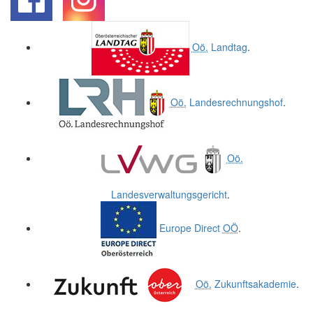
.
.
Oö.
Landtag
.
Oö.
Landesrechnungshof
.
Oö.
Landesverwaltungsgericht
.
Europe Direct
OÖ
.
Oö.
Zukunftsakademie
.