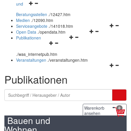
Navigationsmenü
und
und
öffnen
schließen
Beratungsstellen
.
/12427.htm
und
Medien
.
/12090.htm
schließen
Navigation
Serviceangebote
.
/141018.htm
Navigationsmenü
öffnen
Open Data
.
/opendata.htm
Navigationsmenü
öffnen
und
Publikationen
Navigationsmenü
öffnen
und
schließen
öffnen
und
schließen
.
/was_internetpub.htm
und
schließen
Veranstaltungen
.
/veranstaltungen.htm
schließen
Navigation
öffnen
Publikationen
und
schließen
Warenkorb
0
ansehen
Bauen und
Wohnen