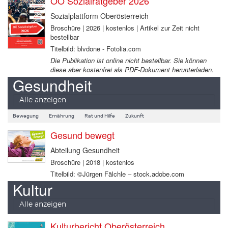
OÖ Sozialratgeber 2026
Sozialplattform Oberösterreich
Broschüre | 2026 | kostenlos | Artikel zur Zeit nicht
bestellbar
Titelbild: blvdone - Fotolia.com
Die Publikation ist online nicht bestellbar. Sie können
diese aber kostenfrei als PDF-Dokument herunterladen.
Gesundheit
Alle anzeigen
Bewegung
Ernährung
Rat und Hilfe
Zukunft
Gesund bewegt
Abteilung Gesundheit
Broschüre | 2018 | kostenlos
Titelbild: ©Jürgen Fälchle – stock.adobe.com
Kultur
Alle anzeigen
Kulturbericht Oberösterreich