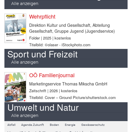
Alle anzeigen
Wehrpflicht
Direktion Kultur und Gesellschaft, Abteilung
Gesellschaft, Gruppe Jugend (Jugendservice)
Folder | 2025 | kostenlos
Titelbild: ©olaser - iStockphoto.com
Sport und Freizeit
Alle anzeigen
OÖ Familienjournal
Marketingservice Thomas Mikscha GmbH
Zeitschrift | 2026 | kostenlos
Titelbild: Cover – Ground Picture/shutterstock.com
Umwelt und Natur
Alle anzeigen
Abfall
Agenda.Zukunft
Boden
Energie
Gewässerschutz