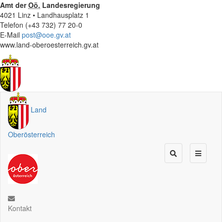
Amt der
Oö.
Landesregierung
4021 Linz • Landhausplatz 1
Telefon (+43 732) 77 20-0
E-Mail
post@ooe.gv.at
www.land-oberoesterreich.gv.at
Land
Oberösterreich
Kontakt