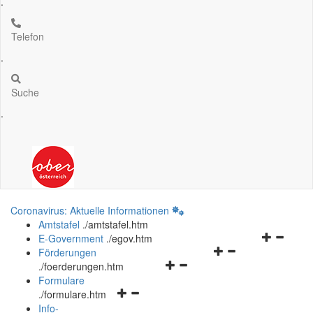
.
Telefon
.
Suche
.
Coronavirus: Aktuelle Informationen
Amtstafel
.
/amtstafel.htm
Navigation
E-Government
.
/egov.htm
Navigationsmenü
öffnen
Förderungen
Navigationsmenü
öffnen
und
.
/foerderungen.htm
öffnen
und
schließen
Formulare
Navigationsmenü
und
schließen
.
/formulare.htm
öffnen
schließen
Info-