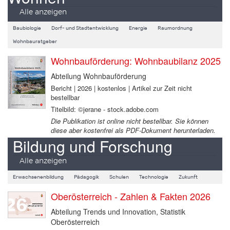
Alle anzeigen
Baubiologie
Dorf- und Stadtentwicklung
Energie
Raumordnung
Wohnbauratgeber
Wohnbauförderung: Wohnbaubilanz 2025
Abteilung Wohnbauförderung
Bericht | 2026 | kostenlos | Artikel zur Zeit nicht
bestellbar
Titelbild: ©jerane - stock.adobe.com
Die Publikation ist online nicht bestellbar. Sie können
diese aber kostenfrei als PDF-Dokument herunterladen.
Bildung und Forschung
Alle anzeigen
Erwachsenenbildung
Pädagogik
Schulen
Technologie
Zukunft
Oberösterreich - Zahlen & Fakten 2026
Abteilung Trends und Innovation, Statistik
Oberösterreich