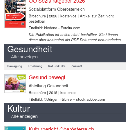
OÖ Sozialratgeber 2026
Sozialplattform Oberösterreich
Broschüre | 2026 | kostenlos | Artikel zur Zeit nicht
bestellbar
Titelbild: blvdone - Fotolia.com
Die Publikation ist online nicht bestellbar. Sie können
diese aber kostenfrei als PDF-Dokument herunterladen.
Gesundheit
Alle anzeigen
Bewegung
Ernährung
Rat und Hilfe
Zukunft
Gesund bewegt
Abteilung Gesundheit
Broschüre | 2018 | kostenlos
Titelbild: ©Jürgen Fälchle – stock.adobe.com
Kultur
Alle anzeigen
Kulturbericht Oberösterreich