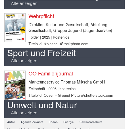
Alle anzeigen
Wehrpflicht
Direktion Kultur und Gesellschaft, Abteilung
Gesellschaft, Gruppe Jugend (Jugendservice)
Folder | 2025 | kostenlos
Titelbild: ©olaser - iStockphoto.com
Sport und Freizeit
Alle anzeigen
OÖ Familienjournal
Marketingservice Thomas Mikscha GmbH
Zeitschrift | 2026 | kostenlos
Titelbild: Cover – Ground Picture/shutterstock.com
Umwelt und Natur
Alle anzeigen
Abfall
Agenda.Zukunft
Boden
Energie
Gewässerschutz