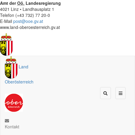
Amt der
Oö.
Landesregierung
4021 Linz • Landhausplatz 1
Telefon (+43 732) 77 20-0
E-Mail
post@ooe.gv.at
www.land-oberoesterreich.gv.at
Land
Oberösterreich
Kontakt