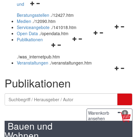
Navigationsmenü
und
und
öffnen
schließen
Beratungsstellen
.
/12427.htm
und
Medien
.
/12090.htm
schließen
Navigation
Serviceangebote
.
/141018.htm
Navigationsmenü
öffnen
Open Data
.
/opendata.htm
Navigationsmenü
öffnen
und
Publikationen
Navigationsmenü
öffnen
und
schließen
öffnen
und
schließen
.
/was_internetpub.htm
und
schließen
Veranstaltungen
.
/veranstaltungen.htm
schließen
Navigation
öffnen
Publikationen
und
schließen
Warenkorb
0
ansehen
Bauen und
Wohnen