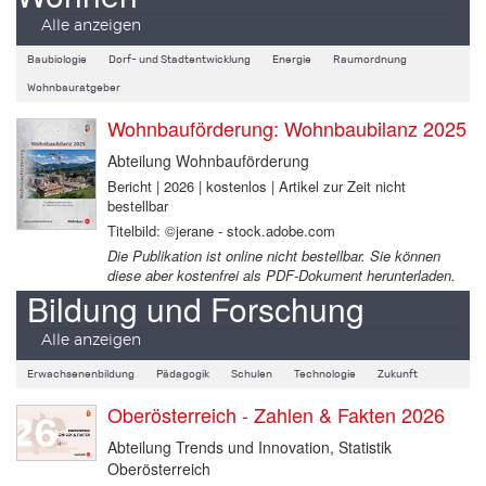
Alle anzeigen
Baubiologie
Dorf- und Stadtentwicklung
Energie
Raumordnung
Wohnbauratgeber
Wohnbauförderung: Wohnbaubilanz 2025
Abteilung Wohnbauförderung
Bericht | 2026 | kostenlos | Artikel zur Zeit nicht
bestellbar
Titelbild: ©jerane - stock.adobe.com
Die Publikation ist online nicht bestellbar. Sie können
diese aber kostenfrei als PDF-Dokument herunterladen.
Bildung und Forschung
Alle anzeigen
Erwachsenenbildung
Pädagogik
Schulen
Technologie
Zukunft
Oberösterreich - Zahlen & Fakten 2026
Abteilung Trends und Innovation, Statistik
Oberösterreich