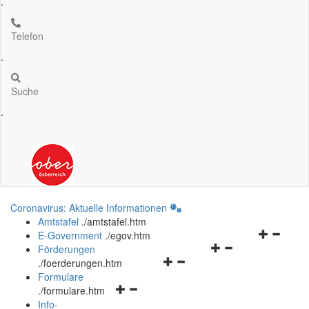
.
Telefon
.
Suche
.
Coronavirus: Aktuelle Informationen
Amtstafel
.
/amtstafel.htm
Navigation
E-Government
.
/egov.htm
Navigationsmenü
öffnen
Förderungen
Navigationsmenü
öffnen
und
.
/foerderungen.htm
öffnen
und
schließen
Formulare
Navigationsmenü
und
schließen
.
/formulare.htm
öffnen
schließen
Info-