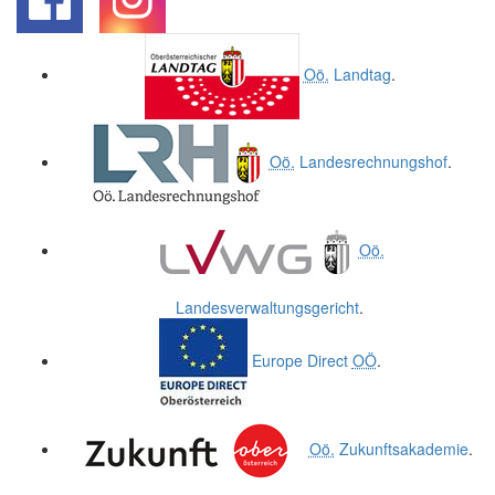
.
.
Oö.
Landtag
.
Oö.
Landesrechnungshof
.
Oö.
Landesverwaltungsgericht
.
Europe Direct
OÖ
.
Oö.
Zukunftsakademie
.