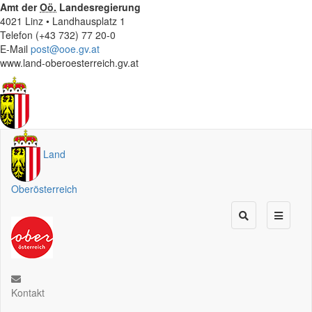
Amt der
Oö.
Landesregierung
4021 Linz • Landhausplatz 1
Telefon (+43 732) 77 20-0
E-Mail
post@ooe.gv.at
www.land-oberoesterreich.gv.at
Land
Oberösterreich
Kontakt