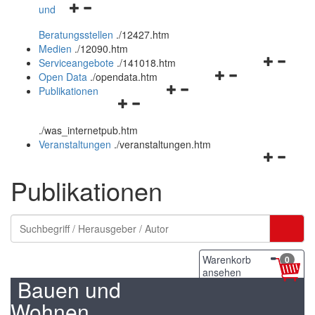
Navigationsmenü
und
und
öffnen
schließen
Beratungsstellen
.
/12427.htm
und
Medien
.
/12090.htm
schließen
Navigation
Serviceangebote
.
/141018.htm
Navigationsmenü
öffnen
Open Data
.
/opendata.htm
Navigationsmenü
öffnen
und
Publikationen
Navigationsmenü
öffnen
und
schließen
öffnen
und
schließen
.
/was_internetpub.htm
und
schließen
Veranstaltungen
.
/veranstaltungen.htm
schließen
Navigation
öffnen
Publikationen
und
schließen
Warenkorb
0
ansehen
Bauen und
Wohnen