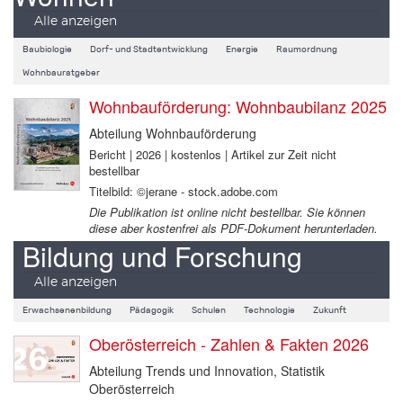
Alle anzeigen
Baubiologie
Dorf- und Stadtentwicklung
Energie
Raumordnung
Wohnbauratgeber
Wohnbauförderung: Wohnbaubilanz 2025
Abteilung Wohnbauförderung
Bericht | 2026 | kostenlos | Artikel zur Zeit nicht
bestellbar
Titelbild: ©jerane - stock.adobe.com
Die Publikation ist online nicht bestellbar. Sie können
diese aber kostenfrei als PDF-Dokument herunterladen.
Bildung und Forschung
Alle anzeigen
Erwachsenenbildung
Pädagogik
Schulen
Technologie
Zukunft
Oberösterreich - Zahlen & Fakten 2026
Abteilung Trends und Innovation, Statistik
Oberösterreich