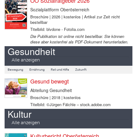
OÖ Sozialratgeber 2026
Sozialplattform Oberösterreich
Broschüre | 2026 | kostenlos | Artikel zur Zeit nicht
bestellbar
Titelbild: blvdone - Fotolia.com
Die Publikation ist online nicht bestellbar. Sie können
diese aber kostenfrei als PDF-Dokument herunterladen.
Gesundheit
Alle anzeigen
Bewegung
Ernährung
Rat und Hilfe
Zukunft
Gesund bewegt
Abteilung Gesundheit
Broschüre | 2018 | kostenlos
Titelbild: ©Jürgen Fälchle – stock.adobe.com
Kultur
Alle anzeigen
Kulturbericht Oberösterreich