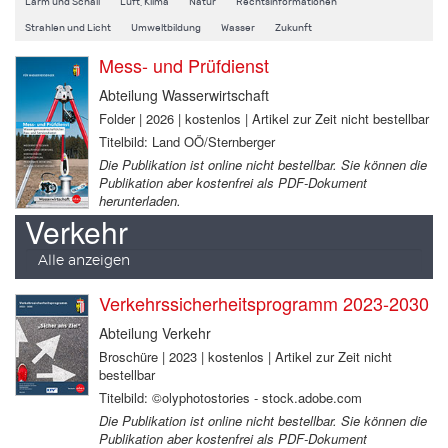
Lärm und Schall
Luft, Klima
Natur
Rechtsinformationen
Strahlen und Licht
Umweltbildung
Wasser
Zukunft
Mess- und Prüfdienst
Abteilung Wasserwirtschaft
Folder | 2026 | kostenlos | Artikel zur Zeit nicht bestellbar
Titelbild: Land OÖ/Sternberger
Die Publikation ist online nicht bestellbar. Sie können die
Publikation aber kostenfrei als PDF-Dokument
herunterladen.
Verkehr
Alle anzeigen
Verkehrssicherheitsprogramm 2023-2030
Abteilung Verkehr
Broschüre | 2023 | kostenlos | Artikel zur Zeit nicht
bestellbar
Titelbild: ©olyphotostories - stock.adobe.com
Die Publikation ist online nicht bestellbar. Sie können die
Publikation aber kostenfrei als PDF-Dokument