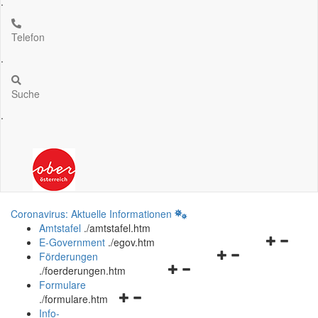
.
Telefon
.
Suche
.
Coronavirus: Aktuelle Informationen
Amtstafel
.
/amtstafel.htm
Navigation
E-Government
.
/egov.htm
Navigationsmenü
öffnen
Förderungen
Navigationsmenü
öffnen
und
.
/foerderungen.htm
öffnen
und
schließen
Formulare
Navigationsmenü
und
schließen
.
/formulare.htm
öffnen
schließen
Info-