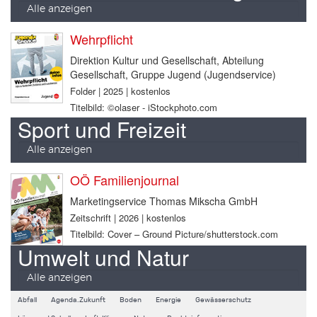
Alle anzeigen
Wehrpflicht
Direktion Kultur und Gesellschaft, Abteilung
Gesellschaft, Gruppe Jugend (Jugendservice)
Folder | 2025 | kostenlos
Titelbild: ©olaser - iStockphoto.com
Sport und Freizeit
Alle anzeigen
OÖ Familienjournal
Marketingservice Thomas Mikscha GmbH
Zeitschrift | 2026 | kostenlos
Titelbild: Cover – Ground Picture/shutterstock.com
Umwelt und Natur
Alle anzeigen
Abfall
Agenda.Zukunft
Boden
Energie
Gewässerschutz