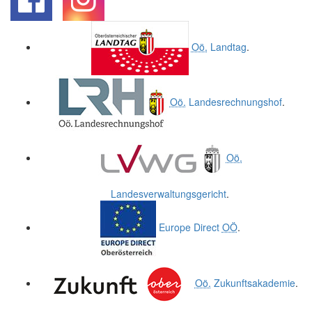
.
.
Oö.
Landtag
.
Oö.
Landesrechnungshof
.
Oö.
Landesverwaltungsgericht
.
Europe Direct
OÖ
.
Oö.
Zukunftsakademie
.