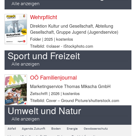
Alle anzeigen
Wehrpflicht
Direktion Kultur und Gesellschaft, Abteilung
Gesellschaft, Gruppe Jugend (Jugendservice)
Folder | 2025 | kostenlos
Titelbild: ©olaser - iStockphoto.com
Sport und Freizeit
Alle anzeigen
OÖ Familienjournal
Marketingservice Thomas Mikscha GmbH
Zeitschrift | 2026 | kostenlos
Titelbild: Cover – Ground Picture/shutterstock.com
Umwelt und Natur
Alle anzeigen
Abfall
Agenda.Zukunft
Boden
Energie
Gewässerschutz