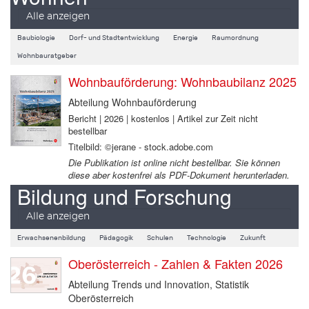
Alle anzeigen
Baubiologie
Dorf- und Stadtentwicklung
Energie
Raumordnung
Wohnbauratgeber
Wohnbauförderung: Wohnbaubilanz 2025
Abteilung Wohnbauförderung
Bericht | 2026 | kostenlos | Artikel zur Zeit nicht
bestellbar
Titelbild: ©jerane - stock.adobe.com
Die Publikation ist online nicht bestellbar. Sie können
diese aber kostenfrei als PDF-Dokument herunterladen.
Bildung und Forschung
Alle anzeigen
Erwachsenenbildung
Pädagogik
Schulen
Technologie
Zukunft
Oberösterreich - Zahlen & Fakten 2026
Abteilung Trends und Innovation, Statistik
Oberösterreich