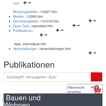
Navigationsmenü
und
und
öffnen
schließen
Beratungsstellen
.
/12427.htm
und
Medien
.
/12090.htm
schließen
Navigation
Serviceangebote
.
/141018.htm
Navigationsmenü
öffnen
Open Data
.
/opendata.htm
Navigationsmenü
öffnen
und
Publikationen
Navigationsmenü
öffnen
und
schließen
öffnen
und
schließen
.
/was_internetpub.htm
und
schließen
Veranstaltungen
.
/veranstaltungen.htm
schließen
Navigation
öffnen
Publikationen
und
schließen
Warenkorb
0
ansehen
Bauen und
Wohnen