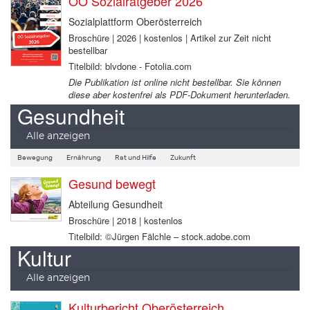
OÖ Sozialratgeber 2026
Sozialplattform Oberösterreich
Broschüre | 2026 | kostenlos | Artikel zur Zeit nicht
bestellbar
Titelbild: blvdone - Fotolia.com
Die Publikation ist online nicht bestellbar. Sie können
diese aber kostenfrei als PDF-Dokument herunterladen.
Gesundheit
Alle anzeigen
Bewegung
Ernährung
Rat und Hilfe
Zukunft
Gesund bewegt
Abteilung Gesundheit
Broschüre | 2018 | kostenlos
Titelbild: ©Jürgen Fälchle – stock.adobe.com
Kultur
Alle anzeigen
Kulturbericht Oberösterreich