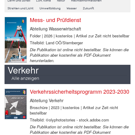
Lärm und Schall
Luft, Klima
Natur
Rechtsinformationen
Strahlen und Licht
Umweltbildung
Wasser
Zukunft
Mess- und Prüfdienst
Abteilung Wasserwirtschaft
Folder | 2026 | kostenlos | Artikel zur Zeit nicht bestellbar
Titelbild: Land OÖ/Sternberger
Die Publikation ist online nicht bestellbar. Sie können die
Publikation aber kostenfrei als PDF-Dokument
herunterladen.
Verkehr
Alle anzeigen
Verkehrssicherheitsprogramm 2023-2030
Abteilung Verkehr
Broschüre | 2023 | kostenlos | Artikel zur Zeit nicht
bestellbar
Titelbild: ©olyphotostories - stock.adobe.com
Die Publikation ist online nicht bestellbar. Sie können die
Publikation aber kostenfrei als PDF-Dokument