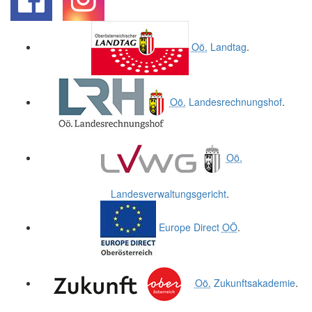
.
.
Oö.
Landtag
.
Oö.
Landesrechnungshof
.
Oö.
Landesverwaltungsgericht
.
Europe Direct
OÖ
.
Oö.
Zukunftsakademie
.