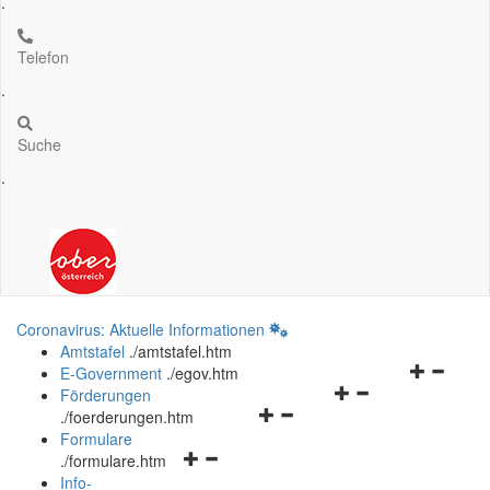
.
Telefon
.
Suche
.
Coronavirus: Aktuelle Informationen
Amtstafel
.
/amtstafel.htm
Navigation
E-Government
.
/egov.htm
Navigationsmenü
öffnen
Förderungen
Navigationsmenü
öffnen
und
.
/foerderungen.htm
öffnen
und
schließen
Formulare
Navigationsmenü
und
schließen
.
/formulare.htm
öffnen
schließen
Info-