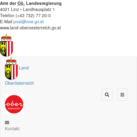
Amt der
Oö.
Landesregierung
4021 Linz • Landhausplatz 1
Telefon (+43 732) 77 20-0
E-Mail
post@ooe.gv.at
www.land-oberoesterreich.gv.at
Land
Oberösterreich
Kontakt