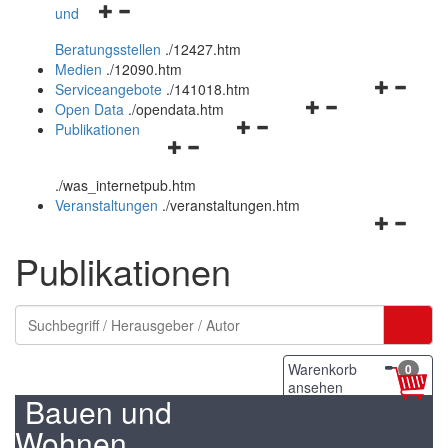
Navigationsmenü
und
und
öffnen
schließen
Beratungsstellen
.
/12427.htm
und
Medien
.
/12090.htm
schließen
Navigation
Serviceangebote
.
/141018.htm
Navigationsmenü
öffnen
Open Data
.
/opendata.htm
Navigationsmenü
öffnen
und
Publikationen
Navigationsmenü
öffnen
und
schließen
öffnen
und
schließen
.
/was_internetpub.htm
und
schließen
Veranstaltungen
.
/veranstaltungen.htm
schließen
Navigation
öffnen
Publikationen
und
schließen
Warenkorb
0
ansehen
Bauen und
Wohnen