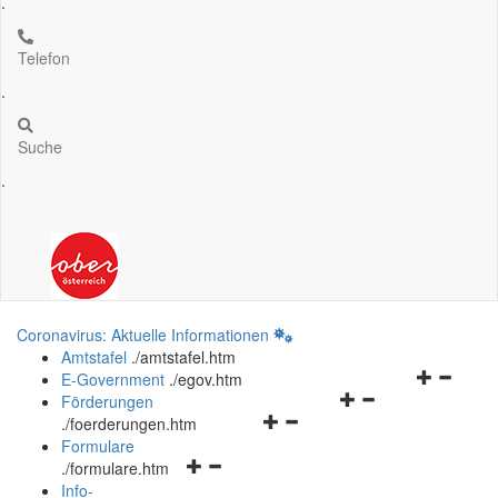
.
Telefon
.
Suche
.
Coronavirus: Aktuelle Informationen
Amtstafel
.
/amtstafel.htm
Navigation
E-Government
.
/egov.htm
Navigationsmenü
öffnen
Förderungen
Navigationsmenü
öffnen
und
.
/foerderungen.htm
öffnen
und
schließen
Formulare
Navigationsmenü
und
schließen
.
/formulare.htm
öffnen
schließen
Info-