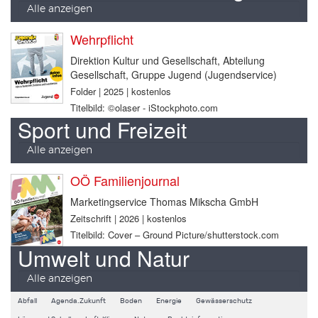
Alle anzeigen
Wehrpflicht
Direktion Kultur und Gesellschaft, Abteilung
Gesellschaft, Gruppe Jugend (Jugendservice)
Folder | 2025 | kostenlos
Titelbild: ©olaser - iStockphoto.com
Sport und Freizeit
Alle anzeigen
OÖ Familienjournal
Marketingservice Thomas Mikscha GmbH
Zeitschrift | 2026 | kostenlos
Titelbild: Cover – Ground Picture/shutterstock.com
Umwelt und Natur
Alle anzeigen
Abfall
Agenda.Zukunft
Boden
Energie
Gewässerschutz