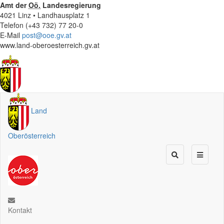
Amt der
Oö.
Landesregierung
4021 Linz • Landhausplatz 1
Telefon (+43 732) 77 20-0
E-Mail
post@ooe.gv.at
www.land-oberoesterreich.gv.at
Land
Oberösterreich
Kontakt