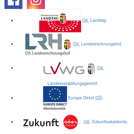
.
.
Oö.
Landtag
.
Oö.
Landesrechnungshof
.
Oö.
Landesverwaltungsgericht
.
Europe Direct
OÖ
.
Oö.
Zukunftsakademie
.