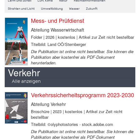
Lärm und Schall
Luft, Klima
Natur
Rechtsinformationen
Strahlen und Licht
Umweltbildung
Wasser
Zukunft
Mess- und Prüfdienst
Abteilung Wasserwirtschaft
Folder | 2026 | kostenlos | Artikel zur Zeit nicht bestellbar
Titelbild: Land OÖ/Sternberger
Die Publikation ist online nicht bestellbar. Sie können die
Publikation aber kostenfrei als PDF-Dokument
herunterladen.
Verkehr
Alle anzeigen
Verkehrssicherheitsprogramm 2023-2030
Abteilung Verkehr
Broschüre | 2023 | kostenlos | Artikel zur Zeit nicht
bestellbar
Titelbild: ©olyphotostories - stock.adobe.com
Die Publikation ist online nicht bestellbar. Sie können die
Publikation aber kostenfrei als PDF-Dokument