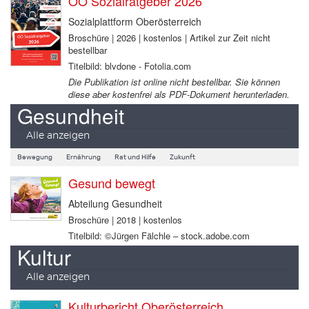
OÖ Sozialratgeber 2026
Sozialplattform Oberösterreich
Broschüre | 2026 | kostenlos | Artikel zur Zeit nicht
bestellbar
Titelbild: blvdone - Fotolia.com
Die Publikation ist online nicht bestellbar. Sie können
diese aber kostenfrei als PDF-Dokument herunterladen.
Gesundheit
Alle anzeigen
Bewegung
Ernährung
Rat und Hilfe
Zukunft
Gesund bewegt
Abteilung Gesundheit
Broschüre | 2018 | kostenlos
Titelbild: ©Jürgen Fälchle – stock.adobe.com
Kultur
Alle anzeigen
Kulturbericht Oberösterreich