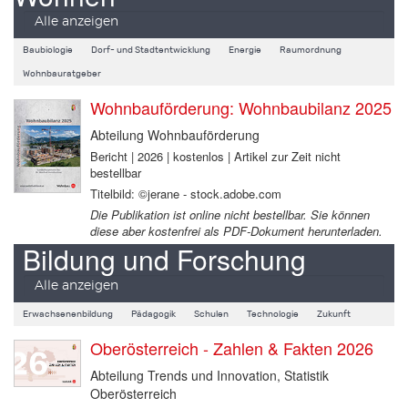
Alle anzeigen
Baubiologie
Dorf- und Stadtentwicklung
Energie
Raumordnung
Wohnbauratgeber
Wohnbauförderung: Wohnbaubilanz 2025
Abteilung Wohnbauförderung
Bericht | 2026 | kostenlos | Artikel zur Zeit nicht
bestellbar
Titelbild: ©jerane - stock.adobe.com
Die Publikation ist online nicht bestellbar. Sie können
diese aber kostenfrei als PDF-Dokument herunterladen.
Bildung und Forschung
Alle anzeigen
Erwachsenenbildung
Pädagogik
Schulen
Technologie
Zukunft
Oberösterreich - Zahlen & Fakten 2026
Abteilung Trends und Innovation, Statistik
Oberösterreich