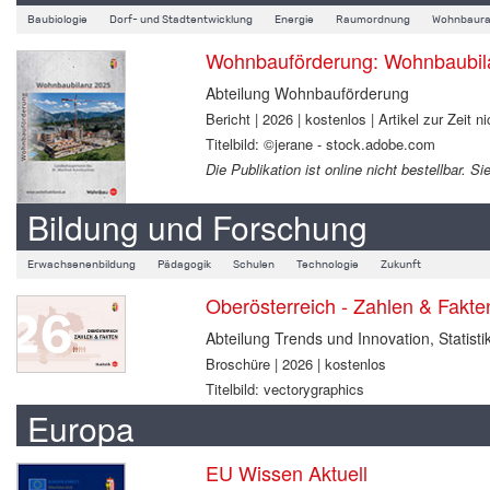
Baubiologie
Dorf- und Stadtentwicklung
Energie
Raumordnung
Wohnbaura
Wohnbauförderung: Wohnbaubil
Abteilung Wohnbauförderung
Bericht | 2026 | kostenlos | Artikel zur Zeit ni
Titelbild: ©jerane - stock.adobe.com
Die Publikation ist online nicht bestellbar.
Bildung und Forschung
Erwachsenenbildung
Pädagogik
Schulen
Technologie
Zukunft
Oberösterreich - Zahlen & Fakt
Abteilung Trends und Innovation, Statisti
Broschüre | 2026 | kostenlos
Titelbild: vectorygraphics
Europa
EU Wissen Aktuell