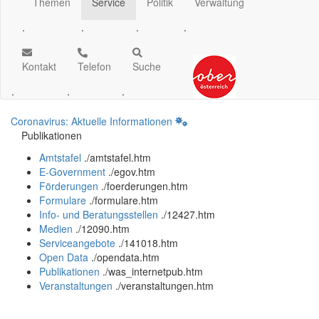
Themen
Service
Politik
Verwaltung
.
.
.
.
Kontakt
Telefon
Suche
.
.
.
Coronavirus: Aktuelle Informationen
Publikationen
Amtstafel
.
/amtstafel.htm
E-Government
.
/egov.htm
Förderungen
.
/foerderungen.htm
Formulare
.
/formulare.htm
Info- und Beratungsstellen
.
/12427.htm
Medien
.
/12090.htm
Serviceangebote
.
/141018.htm
Open Data
.
/opendata.htm
Publikationen
.
/was_internetpub.htm
Veranstaltungen
.
/veranstaltungen.htm