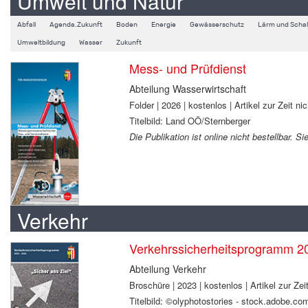
Umwelt und Natur
Abfall
Agenda.Zukunft
Boden
Energie
Gewässerschutz
Lärm und Schal
Umweltbildung
Wasser
Zukunft
Mess- und Prüfdienst
Abteilung Wasserwirtschaft
Folder | 2026 | kostenlos | Artikel zur Zeit nic
Titelbild: Land OÖ/Sternberger
Die Publikation ist online nicht bestellbar. 
Verkehr
Verkehrssicherheitsprogramm 2
Abteilung Verkehr
Broschüre | 2023 | kostenlos | Artikel zur Zeit
Titelbild: ©olyphotostories - stock.adobe.co