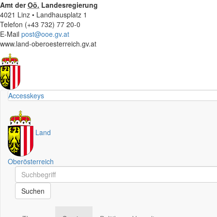
Amt der
Oö.
Landesregierung
4021 Linz • Landhausplatz 1
Telefon (+43 732) 77 20-0
E-Mail
post@ooe.gv.at
www.land-oberoesterreich.gv.at
Accesskeys
Land
Oberösterreich
Schnellsuche
Schnellsuche
Suchen