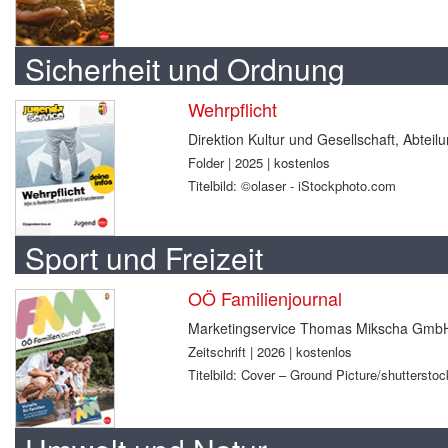
Sicherheit und Ordnung
Wehrpflicht
Direktion Kultur und Gesellschaft, Abtei
Folder | 2025 | kostenlos
Titelbild: ©olaser - iStockphoto.com
Sport und Freizeit
OÖ Familienjournal
Marketingservice Thomas Mikscha Gmb
Zeitschrift | 2026 | kostenlos
Titelbild: Cover – Ground Picture/shuttersto