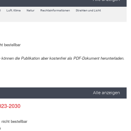
l
Luft, Klima
Natur
Rechtsinformationen
Strahlen und Licht
ht bestellbar
Sie können die Publikation aber kostenfrei als PDF-Dokument herunterladen.
Alle anzeigen
023-2030
 nicht bestellbar
m