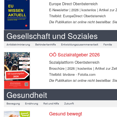
Europe Direct Oberösterreich
E-Newsletter | 2026 | kostenlos | Artikel zur Z
Titelbild: EuropeDirect Oberösterreich
Die Publikation ist online nicht bestellbar.
Gesellschaft und Soziales
Antidiskriminierung
Behindertenhilfe
Entwicklungszusammenarbeit
Familie
OÖ Sozialratgeber 2026
Sozialplattform Oberösterreich
Broschüre | 2026 | kostenlos | Artikel zur Zeit
Titelbild: blvdone - Fotolia.com
Die Publikation ist online nicht bestellbar.
Gesundheit
Bewegung
Ernährung
Rat und Hilfe
Zukunft
Gesund bewegt