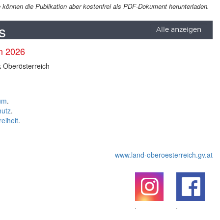
Sie können die Publikation aber kostenfrei als PDF-Dokument herunterladen.
s
Alle anzeigen
en 2026
k Oberösterreich
um
.
hutz
.
reiheit
.
www.land-oberoesterreich.gv.at
.
.