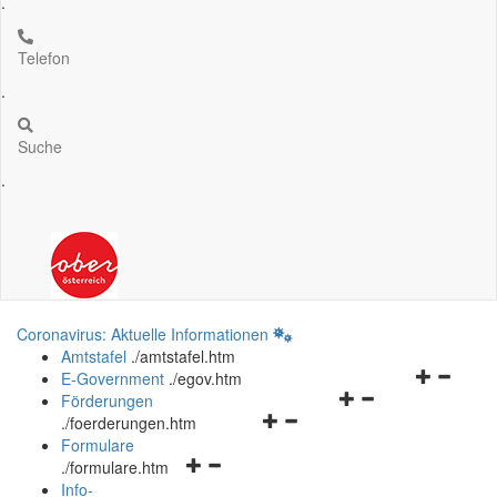
.
Telefon
.
Suche
.
Coronavirus: Aktuelle Informationen
Amtstafel
.
/amtstafel.htm
Navigation
E-Government
.
/egov.htm
Navigationsmenü
öffnen
Förderungen
Navigationsmenü
öffnen
und
.
/foerderungen.htm
öffnen
und
schließen
Formulare
Navigationsmenü
und
schließen
.
/formulare.htm
öffnen
schließen
Info-