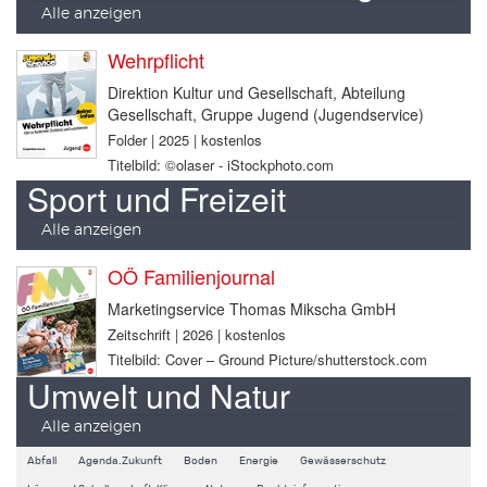
Alle anzeigen
Wehrpflicht
Direktion Kultur und Gesellschaft, Abteilung
Gesellschaft, Gruppe Jugend (Jugendservice)
Folder | 2025 | kostenlos
Titelbild: ©olaser - iStockphoto.com
Sport und Freizeit
Alle anzeigen
OÖ Familienjournal
Marketingservice Thomas Mikscha GmbH
Zeitschrift | 2026 | kostenlos
Titelbild: Cover – Ground Picture/shutterstock.com
Umwelt und Natur
Alle anzeigen
Abfall
Agenda.Zukunft
Boden
Energie
Gewässerschutz