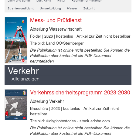
Lärm und Schall
Luft, Klima
Natur
Rechtsinformationen
Strahlen und Licht
Umweltbildung
Wasser
Zukunft
Mess- und Prüfdienst
Abteilung Wasserwirtschaft
Folder | 2026 | kostenlos | Artikel zur Zeit nicht bestellbar
Titelbild: Land OÖ/Sternberger
Die Publikation ist online nicht bestellbar. Sie können die
Publikation aber kostenfrei als PDF-Dokument
herunterladen.
Verkehr
Alle anzeigen
Verkehrssicherheitsprogramm 2023-2030
Abteilung Verkehr
Broschüre | 2023 | kostenlos | Artikel zur Zeit nicht
bestellbar
Titelbild: ©olyphotostories - stock.adobe.com
Die Publikation ist online nicht bestellbar. Sie können die
Publikation aber kostenfrei als PDF-Dokument