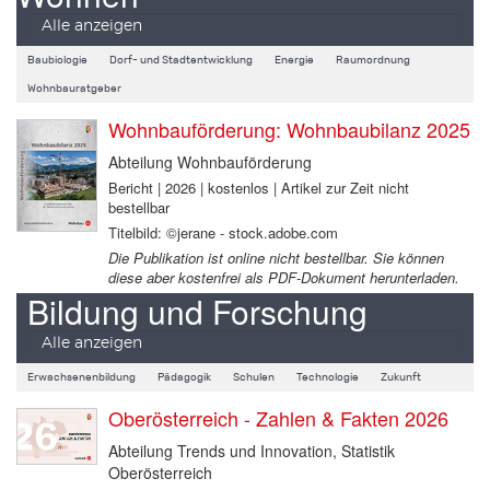
Alle anzeigen
Baubiologie
Dorf- und Stadtentwicklung
Energie
Raumordnung
Wohnbauratgeber
Wohnbauförderung: Wohnbaubilanz 2025
Abteilung Wohnbauförderung
Bericht | 2026 | kostenlos | Artikel zur Zeit nicht
bestellbar
Titelbild: ©jerane - stock.adobe.com
Die Publikation ist online nicht bestellbar. Sie können
diese aber kostenfrei als PDF-Dokument herunterladen.
Bildung und Forschung
Alle anzeigen
Erwachsenenbildung
Pädagogik
Schulen
Technologie
Zukunft
Oberösterreich - Zahlen & Fakten 2026
Abteilung Trends und Innovation, Statistik
Oberösterreich