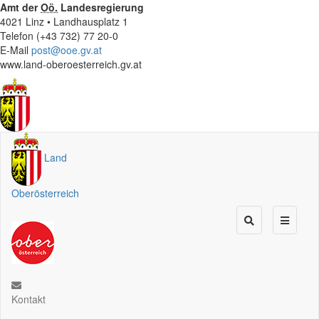
Amt der
Oö.
Landesregierung
4021 Linz • Landhausplatz 1
Telefon (+43 732) 77 20-0
E-Mail
post@ooe.gv.at
www.land-oberoesterreich.gv.at
Land
Oberösterreich
Kontakt