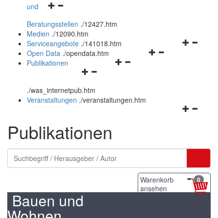
Navigationsmenü
und
und
öffnen
schließen
Beratungsstellen
.
/12427.htm
und
Medien
.
/12090.htm
schließen
Navigation
Serviceangebote
.
/141018.htm
Navigationsmenü
öffnen
Open Data
.
/opendata.htm
Navigationsmenü
öffnen
und
Publikationen
Navigationsmenü
öffnen
und
schließen
öffnen
und
schließen
.
/was_internetpub.htm
und
schließen
Veranstaltungen
.
/veranstaltungen.htm
schließen
Navigation
öffnen
Publikationen
und
schließen
Warenkorb
0
ansehen
Bauen und
Wohnen