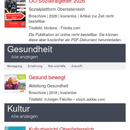
OÖ Sozialratgeber 2026
Sozialplattform Oberösterreich
Broschüre | 2026 | kostenlos | Artikel zur Zeit nicht
bestellbar
Titelbild: blvdone - Fotolia.com
Die Publikation ist online nicht bestellbar. Sie können
diese aber kostenfrei als PDF-Dokument herunterladen.
Gesundheit
Alle anzeigen
Bewegung
Ernährung
Rat und Hilfe
Zukunft
Gesund bewegt
Abteilung Gesundheit
Broschüre | 2018 | kostenlos
Titelbild: ©Jürgen Fälchle – stock.adobe.com
Kultur
Alle anzeigen
Kulturbericht Oberösterreich