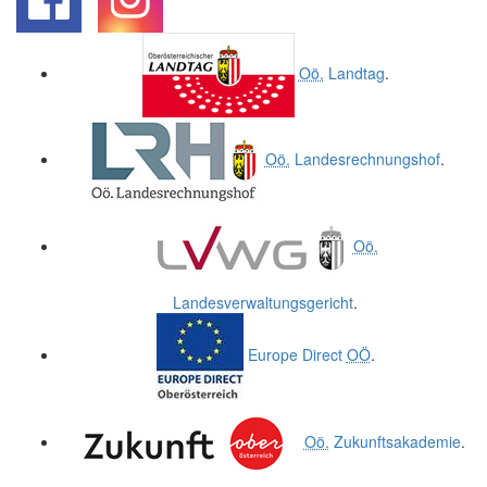
.
.
Oö.
Landtag
.
Oö.
Landesrechnungshof
.
Oö.
Landesverwaltungsgericht
.
Europe Direct
OÖ
.
Oö.
Zukunftsakademie
.