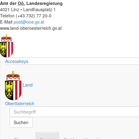
Amt der
Oö.
Landesregierung
4021 Linz • Landhausplatz 1
Telefon (+43 732) 77 20-0
E-Mail
post@ooe.gv.at
www.land-oberoesterreich.gv.at
Accesskeys
Land
Oberösterreich
Schnellsuche
Schnellsuche
Suchen