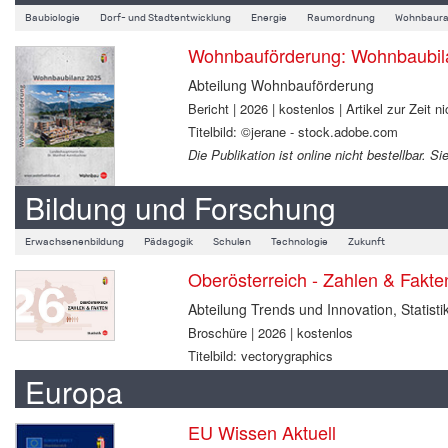
Baubiologie
Dorf- und Stadtentwicklung
Energie
Raumordnung
Wohnbaura
Wohnbauförderung: Wohnbaubil
Abteilung Wohnbauförderung
Bericht | 2026 | kostenlos | Artikel zur Zeit ni
Titelbild: ©jerane - stock.adobe.com
Die Publikation ist online nicht bestellbar.
Bildung und Forschung
Erwachsenenbildung
Pädagogik
Schulen
Technologie
Zukunft
Oberösterreich - Zahlen & Fakt
Abteilung Trends und Innovation, Statisti
Broschüre | 2026 | kostenlos
Titelbild: vectorygraphics
Europa
EU Wissen Aktuell