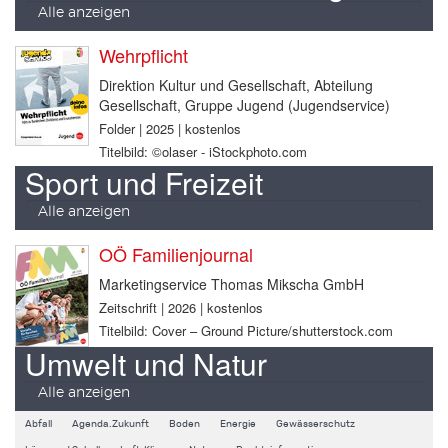
Alle anzeigen
Wehrpflicht
Direktion Kultur und Gesellschaft, Abteilung
Gesellschaft, Gruppe Jugend (Jugendservice)
Folder | 2025 | kostenlos
Titelbild: ©olaser - iStockphoto.com
Sport und Freizeit
Alle anzeigen
OÖ Familienjournal
Marketingservice Thomas Mikscha GmbH
Zeitschrift | 2026 | kostenlos
Titelbild: Cover – Ground Picture/shutterstock.com
Umwelt und Natur
Alle anzeigen
Abfall
Agenda.Zukunft
Boden
Energie
Gewässerschutz