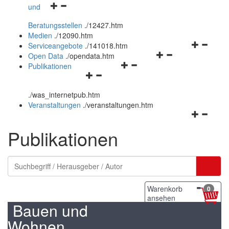
Navigationsmenü
und
und
öffnen
schließen
Beratungsstellen
.
/12427.htm
und
Medien
.
/12090.htm
schließen
Navigation
Serviceangebote
.
/141018.htm
Navigationsmenü
öffnen
Open Data
.
/opendata.htm
Navigationsmenü
öffnen
und
Publikationen
Navigationsmenü
öffnen
und
schließen
öffnen
und
schließen
.
/was_internetpub.htm
und
schließen
Veranstaltungen
.
/veranstaltungen.htm
schließen
Navigation
öffnen
Publikationen
und
schließen
Warenkorb
0
ansehen
Bauen und
Wohnen