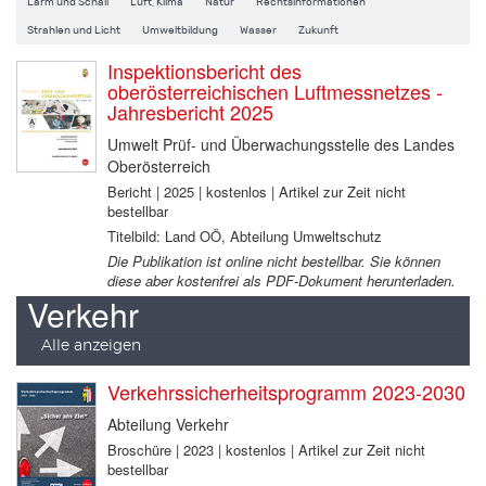
Lärm und Schall
Luft, Klima
Natur
Rechtsinformationen
Strahlen und Licht
Umweltbildung
Wasser
Zukunft
Inspektionsbericht des
oberösterreichischen Luftmessnetzes -
Jahresbericht 2025
Umwelt Prüf- und Überwachungsstelle des Landes
Oberösterreich
Bericht | 2025 | kostenlos | Artikel zur Zeit nicht
bestellbar
Titelbild: Land OÖ, Abteilung Umweltschutz
Die Publikation ist online nicht bestellbar. Sie können
diese aber kostenfrei als PDF-Dokument herunterladen.
Verkehr
Alle anzeigen
Verkehrssicherheitsprogramm 2023-2030
Abteilung Verkehr
Broschüre | 2023 | kostenlos | Artikel zur Zeit nicht
bestellbar