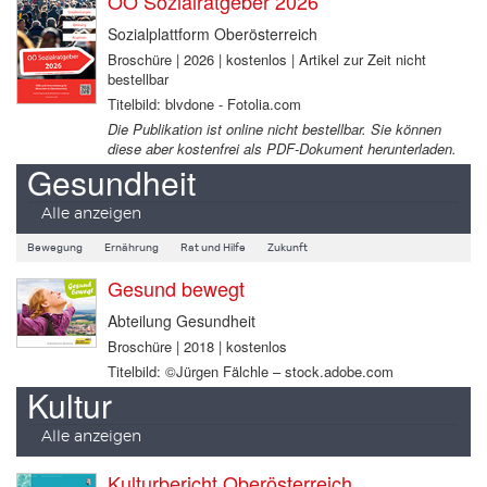
OÖ Sozialratgeber 2026
Sozialplattform Oberösterreich
Broschüre | 2026 | kostenlos | Artikel zur Zeit nicht
bestellbar
Titelbild: blvdone - Fotolia.com
Die Publikation ist online nicht bestellbar. Sie können
diese aber kostenfrei als PDF-Dokument herunterladen.
Gesundheit
Alle anzeigen
Bewegung
Ernährung
Rat und Hilfe
Zukunft
Gesund bewegt
Abteilung Gesundheit
Broschüre | 2018 | kostenlos
Titelbild: ©Jürgen Fälchle – stock.adobe.com
Kultur
Alle anzeigen
Kulturbericht Oberösterreich