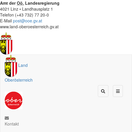
Amt der
Oö.
Landesregierung
4021 Linz • Landhausplatz 1
Telefon (+43 732) 77 20-0
E-Mail
post@ooe.gv.at
www.land-oberoesterreich.gv.at
Land
Oberösterreich
Kontakt