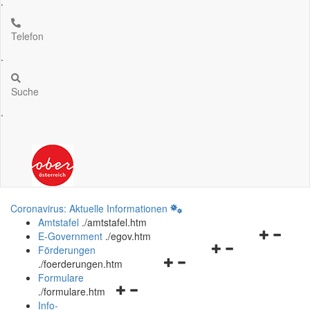
.
Telefon
.
Suche
.
Coronavirus: Aktuelle Informationen
Amtstafel
.
/amtstafel.htm
Navigation
E-Government
.
/egov.htm
Navigationsmenü
öffnen
Förderungen
Navigationsmenü
öffnen
und
.
/foerderungen.htm
öffnen
und
schließen
Formulare
Navigationsmenü
und
schließen
.
/formulare.htm
öffnen
schließen
Info-