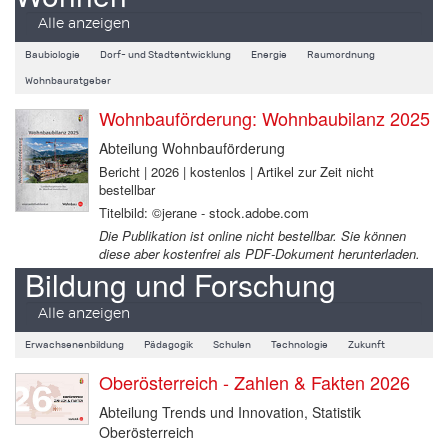
Alle anzeigen
Baubiologie
Dorf- und Stadtentwicklung
Energie
Raumordnung
Wohnbauratgeber
Wohnbauförderung: Wohnbaubilanz 2025
Abteilung Wohnbauförderung
Bericht | 2026 | kostenlos | Artikel zur Zeit nicht
bestellbar
Titelbild: ©jerane - stock.adobe.com
Die Publikation ist online nicht bestellbar. Sie können
diese aber kostenfrei als PDF-Dokument herunterladen.
Bildung und Forschung
Alle anzeigen
Erwachsenenbildung
Pädagogik
Schulen
Technologie
Zukunft
Oberösterreich - Zahlen & Fakten 2026
Abteilung Trends und Innovation, Statistik
Oberösterreich