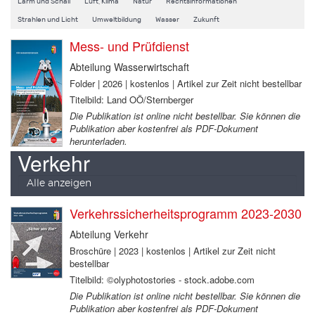
Lärm und Schall
Luft, Klima
Natur
Rechtsinformationen
Strahlen und Licht
Umweltbildung
Wasser
Zukunft
Mess- und Prüfdienst
Abteilung Wasserwirtschaft
Folder | 2026 | kostenlos | Artikel zur Zeit nicht bestellbar
Titelbild: Land OÖ/Sternberger
Die Publikation ist online nicht bestellbar. Sie können die
Publikation aber kostenfrei als PDF-Dokument
herunterladen.
Verkehr
Alle anzeigen
Verkehrssicherheitsprogramm 2023-2030
Abteilung Verkehr
Broschüre | 2023 | kostenlos | Artikel zur Zeit nicht
bestellbar
Titelbild: ©olyphotostories - stock.adobe.com
Die Publikation ist online nicht bestellbar. Sie können die
Publikation aber kostenfrei als PDF-Dokument