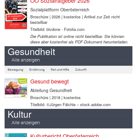
OÖ Sozialratgeber 2026
Sozialplattform Oberösterreich
Broschüre | 2026 | kostenlos | Artikel zur Zeit nicht
bestellbar
Titelbild: blvdone - Fotolia.com
Die Publikation ist online nicht bestellbar. Sie können
diese aber kostenfrei als PDF-Dokument herunterladen.
Gesundheit
Alle anzeigen
Bewegung
Ernährung
Rat und Hilfe
Zukunft
Gesund bewegt
Abteilung Gesundheit
Broschüre | 2018 | kostenlos
Titelbild: ©Jürgen Fälchle – stock.adobe.com
Kultur
Alle anzeigen
Kulturbericht Oberösterreich