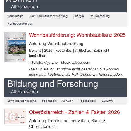
Alle anzeigen
Baubiologie
Dorf- und Stadtentwicklung
Energie
Raumordnung
Wohnbauratgeber
Wohnbauförderung: Wohnbaubilanz 2025
Abteilung Wohnbauförderung
Bericht | 2026 | kostenlos | Artikel zur Zeit nicht
bestellbar
Titelbild: ©jerane - stock.adobe.com
Die Publikation ist online nicht bestellbar. Sie können
diese aber kostenfrei als PDF-Dokument herunterladen.
Bildung und Forschung
Alle anzeigen
Erwachsenenbildung
Pädagogik
Schulen
Technologie
Zukunft
Oberösterreich - Zahlen & Fakten 2026
Abteilung Trends und Innovation, Statistik
Oberösterreich