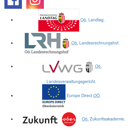
.
.
Oö.
Landtag
.
Oö.
Landesrechnungshof
.
Oö.
Landesverwaltungsgericht
.
Europe Direct
OÖ
.
Oö.
Zukunftsakademie
.