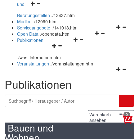
Navigationsmenü
und
und
öffnen
schließen
Beratungsstellen
.
/12427.htm
und
Medien
.
/12090.htm
schließen
Navigation
Serviceangebote
.
/141018.htm
Navigationsmenü
öffnen
Open Data
.
/opendata.htm
Navigationsmenü
öffnen
und
Publikationen
Navigationsmenü
öffnen
und
schließen
öffnen
und
schließen
.
/was_internetpub.htm
und
schließen
Veranstaltungen
.
/veranstaltungen.htm
schließen
Navigation
öffnen
Publikationen
und
schließen
Warenkorb
0
ansehen
Bauen und
Wohnen