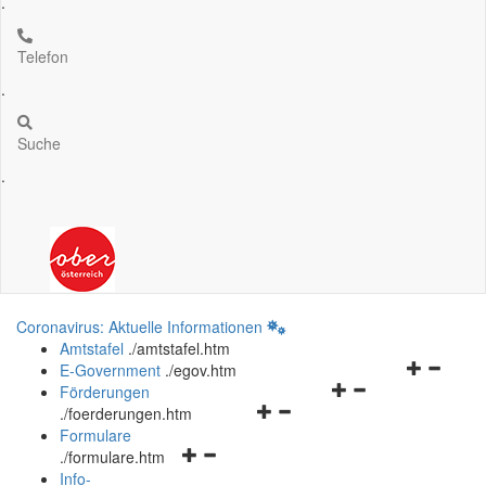
.
Telefon
.
Suche
.
Coronavirus: Aktuelle Informationen
Amtstafel
.
/amtstafel.htm
Navigation
E-Government
.
/egov.htm
Navigationsmenü
öffnen
Förderungen
Navigationsmenü
öffnen
und
.
/foerderungen.htm
öffnen
und
schließen
Formulare
Navigationsmenü
und
schließen
.
/formulare.htm
öffnen
schließen
Info-