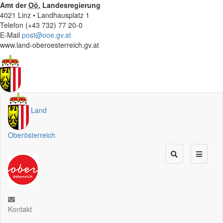
Amt der
Oö.
Landesregierung
4021 Linz • Landhausplatz 1
Telefon (+43 732) 77 20-0
E-Mail
post@ooe.gv.at
www.land-oberoesterreich.gv.at
Land
Oberösterreich
Kontakt