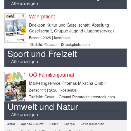
Alle anzeigen
Wehrpflicht
Direktion Kultur und Gesellschaft, Abteilung
Gesellschaft, Gruppe Jugend (Jugendservice)
Folder | 2025 | kostenlos
Titelbild: ©olaser - iStockphoto.com
Sport und Freizeit
Alle anzeigen
OÖ Familienjournal
Marketingservice Thomas Mikscha GmbH
Zeitschrift | 2026 | kostenlos
Titelbild: Cover – Ground Picture/shutterstock.com
Umwelt und Natur
Alle anzeigen
Abfall
Agenda.Zukunft
Boden
Energie
Gewässerschutz