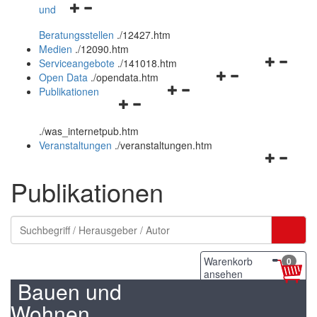
Navigationsmenü
und
und
öffnen
schließen
Beratungsstellen
.
/12427.htm
und
Medien
.
/12090.htm
schließen
Navigation
Serviceangebote
.
/141018.htm
Navigationsmenü
öffnen
Open Data
.
/opendata.htm
Navigationsmenü
öffnen
und
Publikationen
Navigationsmenü
öffnen
und
schließen
öffnen
und
schließen
.
/was_internetpub.htm
und
schließen
Veranstaltungen
.
/veranstaltungen.htm
schließen
Navigation
öffnen
Publikationen
und
schließen
Warenkorb
0
ansehen
Bauen und
Wohnen