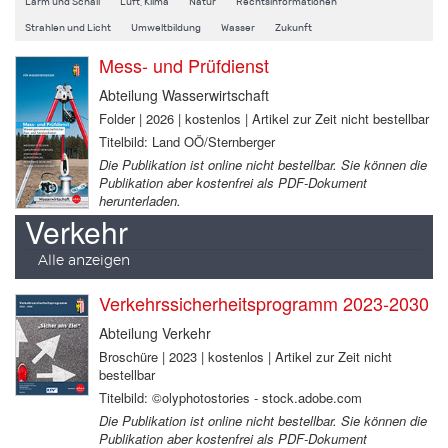
Lärm und Schall
Luft, Klima
Natur
Rechtsinformationen
Strahlen und Licht
Umweltbildung
Wasser
Zukunft
Mess- und Prüfdienst
Abteilung Wasserwirtschaft
Folder | 2026 | kostenlos | Artikel zur Zeit nicht bestellbar
Titelbild: Land OÖ/Sternberger
Die Publikation ist online nicht bestellbar. Sie können die
Publikation aber kostenfrei als PDF-Dokument
herunterladen.
Verkehr
Alle anzeigen
Verkehrssicherheitsprogramm 2023-2030
Abteilung Verkehr
Broschüre | 2023 | kostenlos | Artikel zur Zeit nicht
bestellbar
Titelbild: ©olyphotostories - stock.adobe.com
Die Publikation ist online nicht bestellbar. Sie können die
Publikation aber kostenfrei als PDF-Dokument