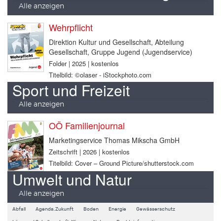
Alle anzeigen
Wehrpflicht
Direktion Kultur und Gesellschaft, Abteilung
Gesellschaft, Gruppe Jugend (Jugendservice)
Folder | 2025 | kostenlos
Titelbild: ©olaser - iStockphoto.com
Sport und Freizeit
Alle anzeigen
OÖ Familienjournal
Marketingservice Thomas Mikscha GmbH
Zeitschrift | 2026 | kostenlos
Titelbild: Cover – Ground Picture/shutterstock.com
Umwelt und Natur
Alle anzeigen
Abfall
Agenda.Zukunft
Boden
Energie
Gewässerschutz