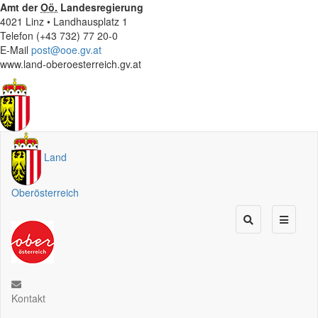
Amt der
Oö.
Landesregierung
4021 Linz • Landhausplatz 1
Telefon (+43 732) 77 20-0
E-Mail
post@ooe.gv.at
www.land-oberoesterreich.gv.at
Land
Oberösterreich
Kontakt