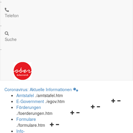
.
Telefon
.
Suche
.
Coronavirus: Aktuelle Informationen
Amtstafel
.
/amtstafel.htm
Navigation
E-Government
.
/egov.htm
Navigationsmenü
öffnen
Förderungen
Navigationsmenü
öffnen
und
.
/foerderungen.htm
öffnen
und
schließen
Formulare
Navigationsmenü
und
schließen
.
/formulare.htm
öffnen
schließen
Info-