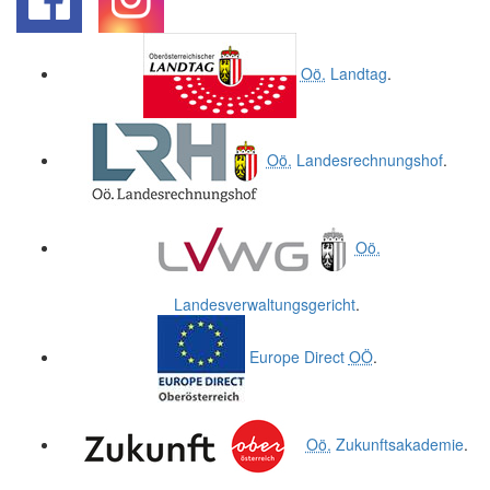
.
.
Oö.
Landtag
.
Oö.
Landesrechnungshof
.
Oö.
Landesverwaltungsgericht
.
Europe Direct
OÖ
.
Oö.
Zukunftsakademie
.