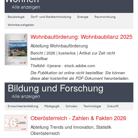
Alle anzeigen
Baubiologie
Dorf- und Stadtentwicklung
Energie
Raumordnung
Wohnbauratgeber
Wohnbauförderung: Wohnbaubilanz 2025
Abteilung Wohnbauförderung
Bericht | 2026 | kostenlos | Artikel zur Zeit nicht
bestellbar
Titelbild: ©jerane - stock.adobe.com
Die Publikation ist online nicht bestellbar. Sie können
diese aber kostenfrei als PDF-Dokument herunterladen.
Bildung und Forschung
Alle anzeigen
Erwachsenenbildung
Pädagogik
Schulen
Technologie
Zukunft
Oberösterreich - Zahlen & Fakten 2026
Abteilung Trends und Innovation, Statistik
Oberösterreich