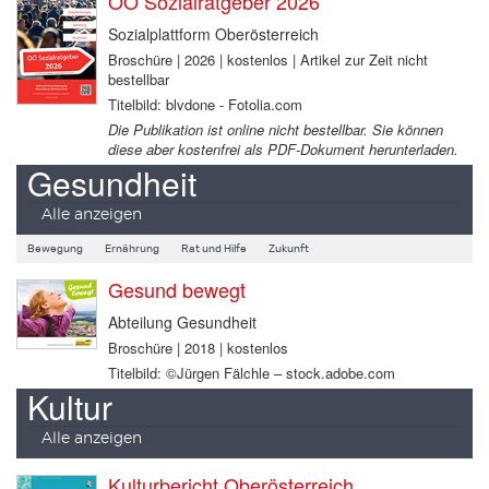
OÖ Sozialratgeber 2026
Sozialplattform Oberösterreich
Broschüre | 2026 | kostenlos | Artikel zur Zeit nicht
bestellbar
Titelbild: blvdone - Fotolia.com
Die Publikation ist online nicht bestellbar. Sie können
diese aber kostenfrei als PDF-Dokument herunterladen.
Gesundheit
Alle anzeigen
Bewegung
Ernährung
Rat und Hilfe
Zukunft
Gesund bewegt
Abteilung Gesundheit
Broschüre | 2018 | kostenlos
Titelbild: ©Jürgen Fälchle – stock.adobe.com
Kultur
Alle anzeigen
Kulturbericht Oberösterreich