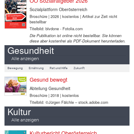
OÖ Sozialratgeber 2026
Sozialplattform Oberösterreich
Broschüre | 2026 | kostenlos | Artikel zur Zeit nicht
bestellbar
Titelbild: blvdone - Fotolia.com
Die Publikation ist online nicht bestellbar. Sie können
diese aber kostenfrei als PDF-Dokument herunterladen.
Gesundheit
Alle anzeigen
Bewegung
Ernährung
Rat und Hilfe
Zukunft
Gesund bewegt
Abteilung Gesundheit
Broschüre | 2018 | kostenlos
Titelbild: ©Jürgen Fälchle – stock.adobe.com
Kultur
Alle anzeigen
Kulturbericht Oberösterreich