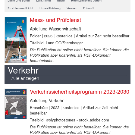
Lärm und Schall
Luft, Klima
Natur
Rechtsinformationen
Strahlen und Licht
Umweltbildung
Wasser
Zukunft
Mess- und Prüfdienst
Abteilung Wasserwirtschaft
Folder | 2026 | kostenlos | Artikel zur Zeit nicht bestellbar
Titelbild: Land OÖ/Sternberger
Die Publikation ist online nicht bestellbar. Sie können die
Publikation aber kostenfrei als PDF-Dokument
herunterladen.
Verkehr
Alle anzeigen
Verkehrssicherheitsprogramm 2023-2030
Abteilung Verkehr
Broschüre | 2023 | kostenlos | Artikel zur Zeit nicht
bestellbar
Titelbild: ©olyphotostories - stock.adobe.com
Die Publikation ist online nicht bestellbar. Sie können die
Publikation aber kostenfrei als PDF-Dokument