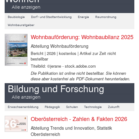
Alle anzeigen
Baubiologie
Dorf- und Stadtentwicklung
Energie
Raumordnung
Wohnbauratgeber
Wohnbauförderung: Wohnbaubilanz 2025
Abteilung Wohnbauförderung
Bericht | 2026 | kostenlos | Artikel zur Zeit nicht
bestellbar
Titelbild: ©jerane - stock.adobe.com
Die Publikation ist online nicht bestellbar. Sie können
diese aber kostenfrei als PDF-Dokument herunterladen.
Bildung und Forschung
Alle anzeigen
Erwachsenenbildung
Pädagogik
Schulen
Technologie
Zukunft
Oberösterreich - Zahlen & Fakten 2026
Abteilung Trends und Innovation, Statistik
Oberösterreich