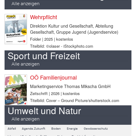
Alle anzeigen
Wehrpflicht
Direktion Kultur und Gesellschaft, Abteilung
Gesellschaft, Gruppe Jugend (Jugendservice)
Folder | 2025 | kostenlos
Titelbild: ©olaser - iStockphoto.com
Sport und Freizeit
Alle anzeigen
OÖ Familienjournal
Marketingservice Thomas Mikscha GmbH
Zeitschrift | 2026 | kostenlos
Titelbild: Cover – Ground Picture/shutterstock.com
Umwelt und Natur
Alle anzeigen
Abfall
Agenda.Zukunft
Boden
Energie
Gewässerschutz