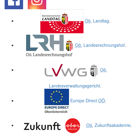
.
.
Oö.
Landtag
.
Oö.
Landesrechnungshof
.
Oö.
Landesverwaltungsgericht
.
Europe Direct
OÖ
.
Oö.
Zukunftsakademie
.