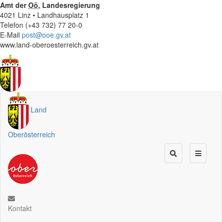
Amt der
Oö.
Landesregierung
4021 Linz • Landhausplatz 1
Telefon (+43 732) 77 20-0
E-Mail
post@ooe.gv.at
www.land-oberoesterreich.gv.at
Land
Oberösterreich
Kontakt