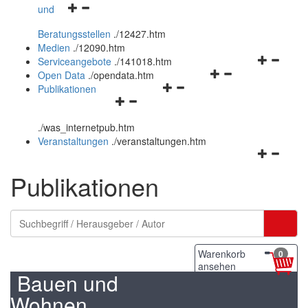
Navigationsmenü
und
und
öffnen
schließen
Beratungsstellen
.
/12427.htm
und
Medien
.
/12090.htm
schließen
Navigation
Serviceangebote
.
/141018.htm
Navigationsmenü
öffnen
Open Data
.
/opendata.htm
Navigationsmenü
öffnen
und
Publikationen
Navigationsmenü
öffnen
und
schließen
öffnen
und
schließen
.
/was_internetpub.htm
und
schließen
Veranstaltungen
.
/veranstaltungen.htm
schließen
Navigation
öffnen
Publikationen
und
schließen
Warenkorb
0
ansehen
Bauen und
Wohnen