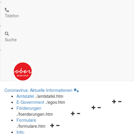
.
Telefon
.
Suche
.
Coronavirus: Aktuelle Informationen
Amtstafel
.
/amtstafel.htm
Navigation
E-Government
.
/egov.htm
Navigationsmenü
öffnen
Förderungen
Navigationsmenü
öffnen
und
.
/foerderungen.htm
öffnen
und
schließen
Formulare
Navigationsmenü
und
schließen
.
/formulare.htm
öffnen
schließen
Info-