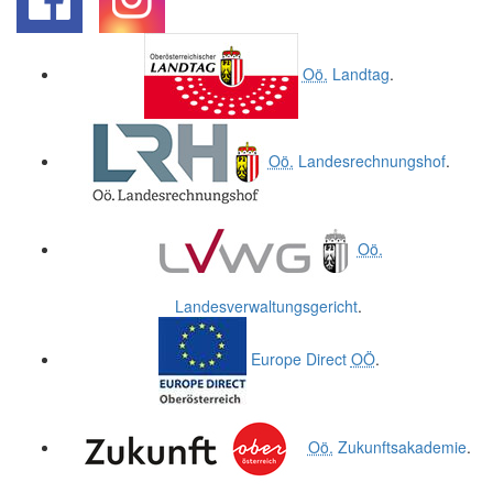
.
.
Oö.
Landtag
.
Oö.
Landesrechnungshof
.
Oö.
Landesverwaltungsgericht
.
Europe Direct
OÖ
.
Oö.
Zukunftsakademie
.