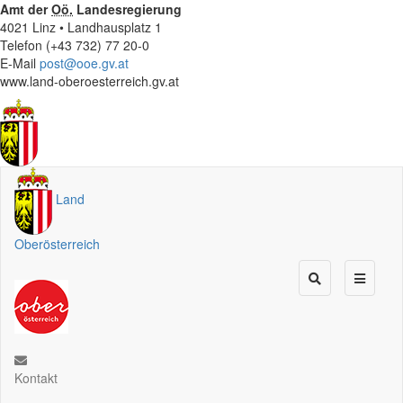
Amt der
Oö.
Landesregierung
4021 Linz • Landhausplatz 1
Telefon (+43 732) 77 20-0
E-Mail
post@ooe.gv.at
www.land-oberoesterreich.gv.at
Land
Oberösterreich
Kontakt