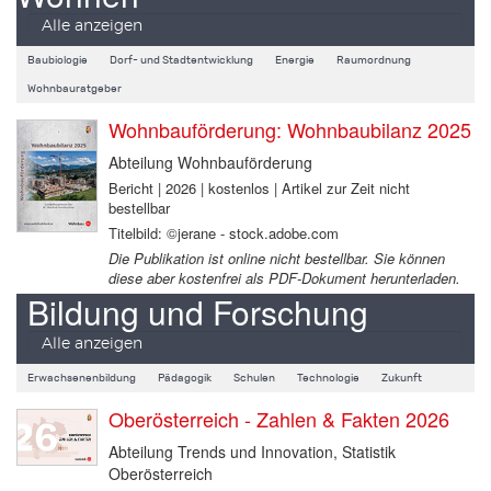
Alle anzeigen
Baubiologie
Dorf- und Stadtentwicklung
Energie
Raumordnung
Wohnbauratgeber
Wohnbauförderung: Wohnbaubilanz 2025
Abteilung Wohnbauförderung
Bericht | 2026 | kostenlos | Artikel zur Zeit nicht
bestellbar
Titelbild: ©jerane - stock.adobe.com
Die Publikation ist online nicht bestellbar. Sie können
diese aber kostenfrei als PDF-Dokument herunterladen.
Bildung und Forschung
Alle anzeigen
Erwachsenenbildung
Pädagogik
Schulen
Technologie
Zukunft
Oberösterreich - Zahlen & Fakten 2026
Abteilung Trends und Innovation, Statistik
Oberösterreich