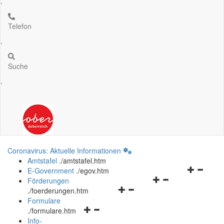
.
Telefon
.
Suche
.
Coronavirus: Aktuelle Informationen
Amtstafel
.
/amtstafel.htm
Navigation
E-Government
.
/egov.htm
Navigationsmenü
öffnen
Förderungen
Navigationsmenü
öffnen
und
.
/foerderungen.htm
öffnen
und
schließen
Formulare
Navigationsmenü
und
schließen
.
/formulare.htm
öffnen
schließen
Info-