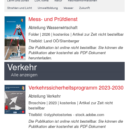
Lärm und Schall
Luft, Klima
Natur
Rechtsinformationen
Strahlen und Licht
Umweltbildung
Wasser
Zukunft
Mess- und Prüfdienst
Abteilung Wasserwirtschaft
Folder | 2026 | kostenlos | Artikel zur Zeit nicht bestellbar
Titelbild: Land OÖ/Sternberger
Die Publikation ist online nicht bestellbar. Sie können die
Publikation aber kostenfrei als PDF-Dokument
herunterladen.
Verkehr
Alle anzeigen
Verkehrssicherheitsprogramm 2023-2030
Abteilung Verkehr
Broschüre | 2023 | kostenlos | Artikel zur Zeit nicht
bestellbar
Titelbild: ©olyphotostories - stock.adobe.com
Die Publikation ist online nicht bestellbar. Sie können die
Publikation aber kostenfrei als PDF-Dokument