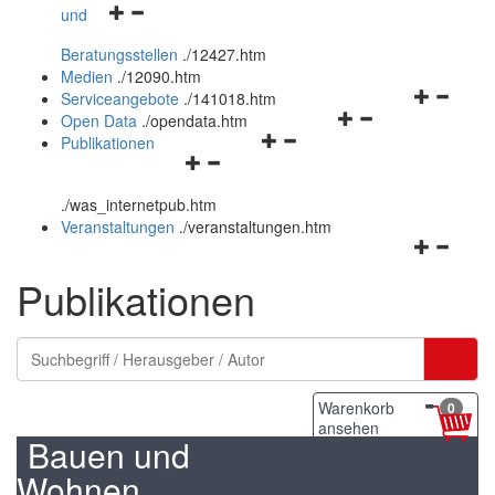
Navigationsmenü
und
und
öffnen
schließen
Beratungsstellen
.
/12427.htm
und
Medien
.
/12090.htm
schließen
Navigation
Serviceangebote
.
/141018.htm
Navigationsmenü
öffnen
Open Data
.
/opendata.htm
Navigationsmenü
öffnen
und
Publikationen
Navigationsmenü
öffnen
und
schließen
öffnen
und
schließen
.
/was_internetpub.htm
und
schließen
Veranstaltungen
.
/veranstaltungen.htm
schließen
Navigation
öffnen
Publikationen
und
schließen
Warenkorb
0
ansehen
Bauen und
Wohnen