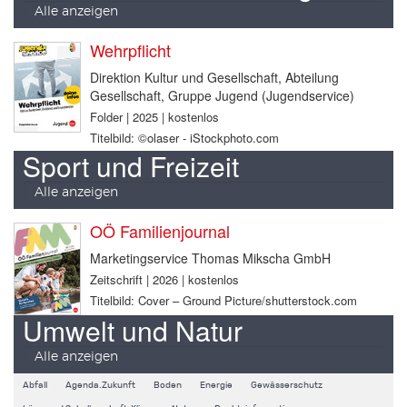
Alle anzeigen
Wehrpflicht
Direktion Kultur und Gesellschaft, Abteilung
Gesellschaft, Gruppe Jugend (Jugendservice)
Folder | 2025 | kostenlos
Titelbild: ©olaser - iStockphoto.com
Sport und Freizeit
Alle anzeigen
OÖ Familienjournal
Marketingservice Thomas Mikscha GmbH
Zeitschrift | 2026 | kostenlos
Titelbild: Cover – Ground Picture/shutterstock.com
Umwelt und Natur
Alle anzeigen
Abfall
Agenda.Zukunft
Boden
Energie
Gewässerschutz