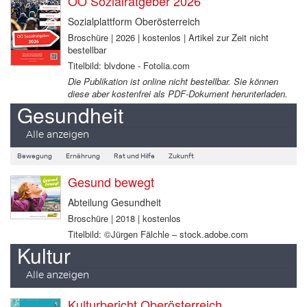
OÖ Sozialratgeber 2026
Sozialplattform Oberösterreich
Broschüre | 2026 | kostenlos | Artikel zur Zeit nicht
bestellbar
Titelbild: blvdone - Fotolia.com
Die Publikation ist online nicht bestellbar. Sie können
diese aber kostenfrei als PDF-Dokument herunterladen.
Gesundheit
Alle anzeigen
Bewegung
Ernährung
Rat und Hilfe
Zukunft
Gesund bewegt
Abteilung Gesundheit
Broschüre | 2018 | kostenlos
Titelbild: ©Jürgen Fälchle – stock.adobe.com
Kultur
Alle anzeigen
Kulturbericht Oberösterreich