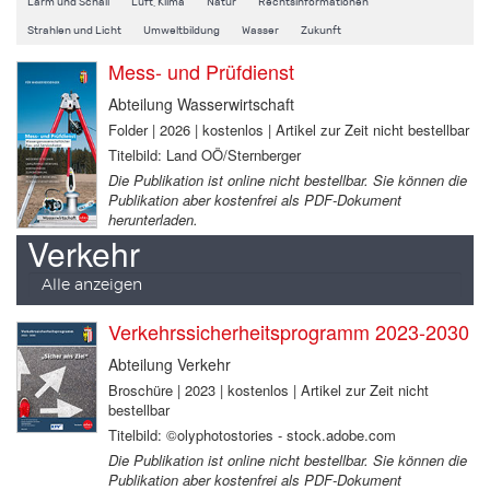
Lärm und Schall
Luft, Klima
Natur
Rechtsinformationen
Strahlen und Licht
Umweltbildung
Wasser
Zukunft
Mess- und Prüfdienst
Abteilung Wasserwirtschaft
Folder | 2026 | kostenlos | Artikel zur Zeit nicht bestellbar
Titelbild: Land OÖ/Sternberger
Die Publikation ist online nicht bestellbar. Sie können die
Publikation aber kostenfrei als PDF-Dokument
herunterladen.
Verkehr
Alle anzeigen
Verkehrssicherheitsprogramm 2023-2030
Abteilung Verkehr
Broschüre | 2023 | kostenlos | Artikel zur Zeit nicht
bestellbar
Titelbild: ©olyphotostories - stock.adobe.com
Die Publikation ist online nicht bestellbar. Sie können die
Publikation aber kostenfrei als PDF-Dokument