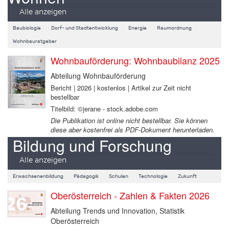
Alle anzeigen
Baubiologie
Dorf- und Stadtentwicklung
Energie
Raumordnung
Wohnbauratgeber
Wohnbauförderung: Wohnbaubilanz 2025
Abteilung Wohnbauförderung
Bericht | 2026 | kostenlos | Artikel zur Zeit nicht
bestellbar
Titelbild: ©jerane - stock.adobe.com
Die Publikation ist online nicht bestellbar. Sie können
diese aber kostenfrei als PDF-Dokument herunterladen.
Bildung und Forschung
Alle anzeigen
Erwachsenenbildung
Pädagogik
Schulen
Technologie
Zukunft
Oberösterreich - Zahlen & Fakten 2026
Abteilung Trends und Innovation, Statistik
Oberösterreich