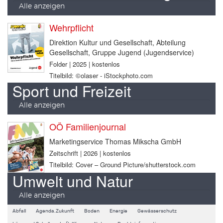
Alle anzeigen
Wehrpflicht
Direktion Kultur und Gesellschaft, Abteilung
Gesellschaft, Gruppe Jugend (Jugendservice)
Folder | 2025 | kostenlos
Titelbild: ©olaser - iStockphoto.com
Sport und Freizeit
Alle anzeigen
OÖ Familienjournal
Marketingservice Thomas Mikscha GmbH
Zeitschrift | 2026 | kostenlos
Titelbild: Cover – Ground Picture/shutterstock.com
Umwelt und Natur
Alle anzeigen
Abfall
Agenda.Zukunft
Boden
Energie
Gewässerschutz