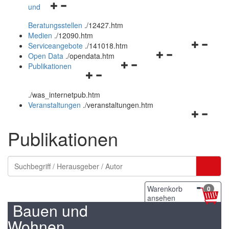
Navigationsmenü
und
und
öffnen
schließen
Beratungsstellen
.
/12427.htm
und
Medien
.
/12090.htm
schließen
Navigation
Serviceangebote
.
/141018.htm
Navigationsmenü
öffnen
Open Data
.
/opendata.htm
Navigationsmenü
öffnen
und
Publikationen
Navigationsmenü
öffnen
und
schließen
öffnen
und
schließen
.
/was_internetpub.htm
und
schließen
Veranstaltungen
.
/veranstaltungen.htm
schließen
Navigation
öffnen
Publikationen
und
schließen
Warenkorb
0
ansehen
Bauen und
Wohnen