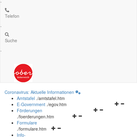
.
Telefon
.
Suche
.
Coronavirus: Aktuelle Informationen
Amtstafel
.
/amtstafel.htm
Navigation
E-Government
.
/egov.htm
Navigationsmenü
öffnen
Förderungen
Navigationsmenü
öffnen
und
.
/foerderungen.htm
öffnen
und
schließen
Formulare
Navigationsmenü
und
schließen
.
/formulare.htm
öffnen
schließen
Info-