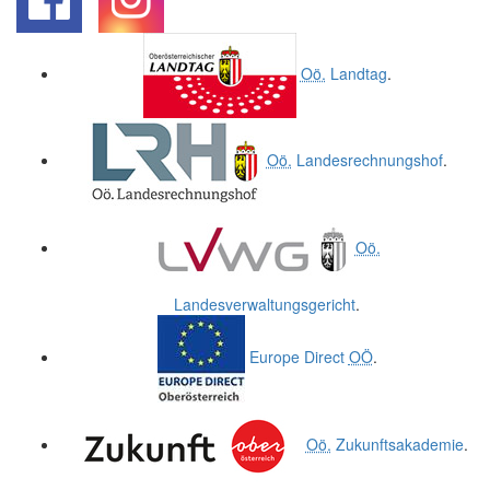
.
.
Oö.
Landtag
.
Oö.
Landesrechnungshof
.
Oö.
Landesverwaltungsgericht
.
Europe Direct
OÖ
.
Oö.
Zukunftsakademie
.