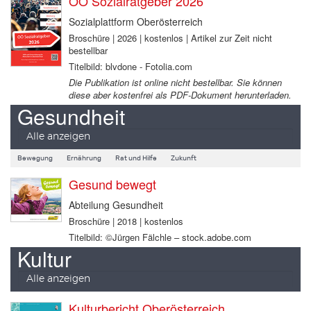
OÖ Sozialratgeber 2026
Sozialplattform Oberösterreich
Broschüre | 2026 | kostenlos | Artikel zur Zeit nicht
bestellbar
Titelbild: blvdone - Fotolia.com
Die Publikation ist online nicht bestellbar. Sie können
diese aber kostenfrei als PDF-Dokument herunterladen.
Gesundheit
Alle anzeigen
Bewegung
Ernährung
Rat und Hilfe
Zukunft
Gesund bewegt
Abteilung Gesundheit
Broschüre | 2018 | kostenlos
Titelbild: ©Jürgen Fälchle – stock.adobe.com
Kultur
Alle anzeigen
Kulturbericht Oberösterreich