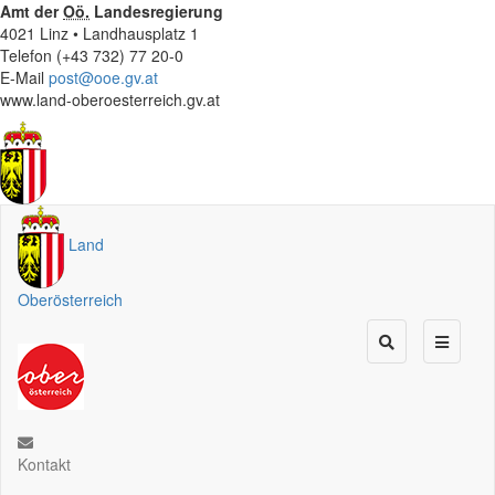
Amt der
Oö.
Landesregierung
4021 Linz • Landhausplatz 1
Telefon (+43 732) 77 20-0
E-Mail
post@ooe.gv.at
www.land-oberoesterreich.gv.at
Land
Oberösterreich
Kontakt