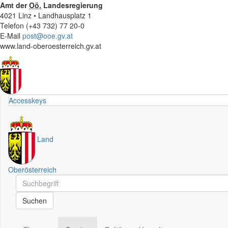
Amt der
Oö.
Landesregierung
4021 Linz • Landhausplatz 1
Telefon (+43 732) 77 20-0
E-Mail
post@ooe.gv.at
www.land-oberoesterreich.gv.at
Accesskeys
Land
Oberösterreich
Schnellsuche
Schnellsuche
Suchen