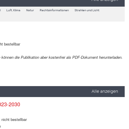
l
Luft, Klima
Natur
Rechtsinformationen
Strahlen und Licht
ht bestellbar
Sie können die Publikation aber kostenfrei als PDF-Dokument herunterladen.
Alle anzeigen
023-2030
 nicht bestellbar
m