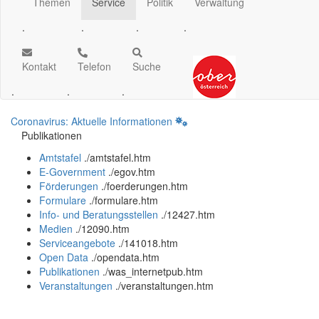
Themen
Service
Politik
Verwaltung
.
.
.
.
Kontakt
Telefon
Suche
.
.
.
Coronavirus: Aktuelle Informationen
Publikationen
Amtstafel
.
/amtstafel.htm
E-Government
.
/egov.htm
Förderungen
.
/foerderungen.htm
Formulare
.
/formulare.htm
Info- und Beratungsstellen
.
/12427.htm
Medien
.
/12090.htm
Serviceangebote
.
/141018.htm
Open Data
.
/opendata.htm
Publikationen
.
/was_internetpub.htm
Veranstaltungen
.
/veranstaltungen.htm