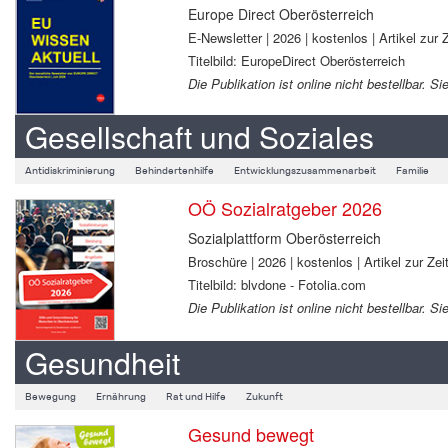
Europe Direct Oberösterreich
E-Newsletter | 2026 | kostenlos | Artikel zur Z
Titelbild: EuropeDirect Oberösterreich
Die Publikation ist online nicht bestellbar.
Gesellschaft und Soziales
Antidiskriminierung
Behindertenhilfe
Entwicklungszusammenarbeit
Familie
OÖ Sozialratgeber 2026
Sozialplattform Oberösterreich
Broschüre | 2026 | kostenlos | Artikel zur Zeit
Titelbild: blvdone - Fotolia.com
Die Publikation ist online nicht bestellbar.
Gesundheit
Bewegung
Ernährung
Rat und Hilfe
Zukunft
Gesund bewegt