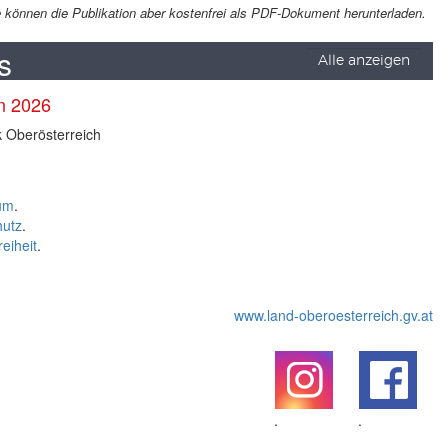
Sie können die Publikation aber kostenfrei als PDF-Dokument herunterladen.
s
Alle anzeigen
en 2026
k Oberösterreich
um
.
hutz
.
reiheit
.
www.land-oberoesterreich.gv.at
.
.