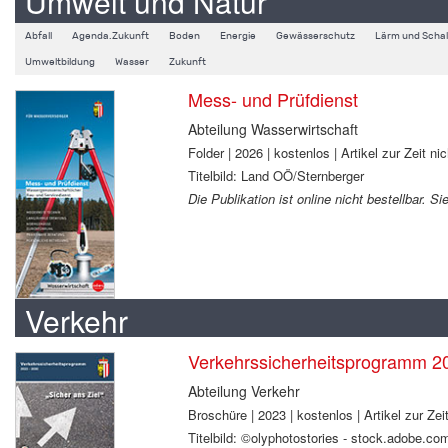
Umwelt und Natur
Abfall
Agenda.Zukunft
Boden
Energie
Gewässerschutz
Lärm und Schal
Umweltbildung
Wasser
Zukunft
Mess- und Prüfdienst
Abteilung Wasserwirtschaft
Folder | 2026 | kostenlos | Artikel zur Zeit nic
Titelbild: Land OÖ/Sternberger
Die Publikation ist online nicht bestellbar. 
Verkehr
Verkehrssicherheitsprogramm 2
Abteilung Verkehr
Broschüre | 2023 | kostenlos | Artikel zur Zeit
Titelbild: ©olyphotostories - stock.adobe.co