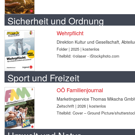
Sicherheit und Ordnung
Wehrpflicht
Direktion Kultur und Gesellschaft, Abtei
Folder | 2025 | kostenlos
Titelbild: ©olaser - iStockphoto.com
Sport und Freizeit
OÖ Familienjournal
Marketingservice Thomas Mikscha Gmb
Zeitschrift | 2026 | kostenlos
Titelbild: Cover – Ground Picture/shuttersto