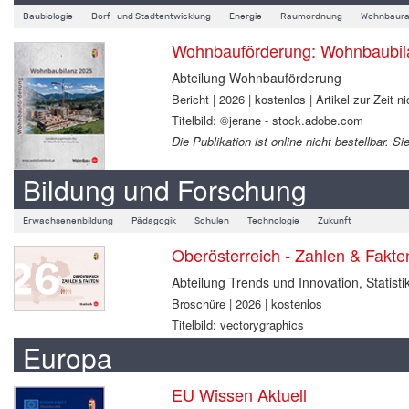
Baubiologie
Dorf- und Stadtentwicklung
Energie
Raumordnung
Wohnbaura
Wohnbauförderung: Wohnbaubil
Abteilung Wohnbauförderung
Bericht | 2026 | kostenlos | Artikel zur Zeit ni
Titelbild: ©jerane - stock.adobe.com
Die Publikation ist online nicht bestellbar.
Bildung und Forschung
Erwachsenenbildung
Pädagogik
Schulen
Technologie
Zukunft
Oberösterreich - Zahlen & Fakt
Abteilung Trends und Innovation, Statisti
Broschüre | 2026 | kostenlos
Titelbild: vectorygraphics
Europa
EU Wissen Aktuell