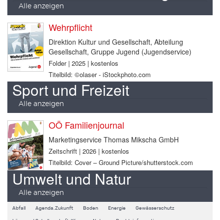
Alle anzeigen
Wehrpflicht
Direktion Kultur und Gesellschaft, Abteilung
Gesellschaft, Gruppe Jugend (Jugendservice)
Folder | 2025 | kostenlos
Titelbild: ©olaser - iStockphoto.com
Sport und Freizeit
Alle anzeigen
OÖ Familienjournal
Marketingservice Thomas Mikscha GmbH
Zeitschrift | 2026 | kostenlos
Titelbild: Cover – Ground Picture/shutterstock.com
Umwelt und Natur
Alle anzeigen
Abfall
Agenda.Zukunft
Boden
Energie
Gewässerschutz