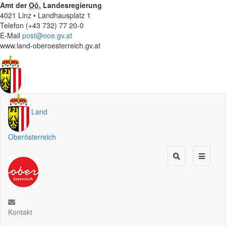
Amt der
Oö.
Landesregierung
4021 Linz • Landhausplatz 1
Telefon (+43 732) 77 20-0
E-Mail
post@ooe.gv.at
www.land-oberoesterreich.gv.at
Land
Oberösterreich
Kontakt