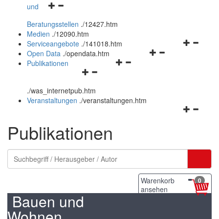
Navigationsmenü
und
und
öffnen
schließen
Beratungsstellen
.
/12427.htm
und
Medien
.
/12090.htm
schließen
Navigation
Serviceangebote
.
/141018.htm
Navigationsmenü
öffnen
Open Data
.
/opendata.htm
Navigationsmenü
öffnen
und
Publikationen
Navigationsmenü
öffnen
und
schließen
öffnen
und
schließen
.
/was_internetpub.htm
und
schließen
Veranstaltungen
.
/veranstaltungen.htm
schließen
Navigation
öffnen
Publikationen
und
schließen
Warenkorb
0
ansehen
Bauen und
Wohnen