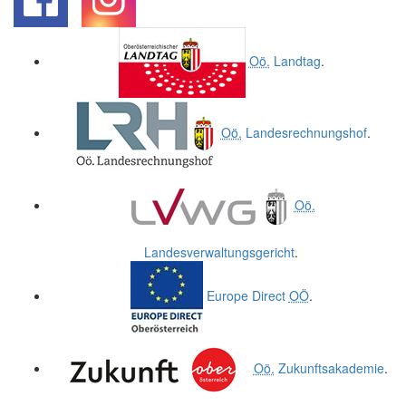
.
.
Oö.
Landtag
.
Oö.
Landesrechnungshof
.
Oö.
Landesverwaltungsgericht
.
Europe Direct
OÖ
.
Oö.
Zukunftsakademie
.