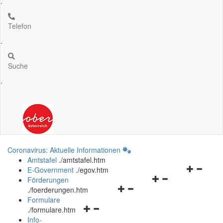
.
Telefon
.
Suche
.
Coronavirus: Aktuelle Informationen
Amtstafel
.
/amtstafel.htm
Navigation
E-Government
.
/egov.htm
Navigationsmenü
öffnen
Förderungen
Navigationsmenü
öffnen
und
.
/foerderungen.htm
öffnen
und
schließen
Formulare
Navigationsmenü
und
schließen
.
/formulare.htm
öffnen
schließen
Info-