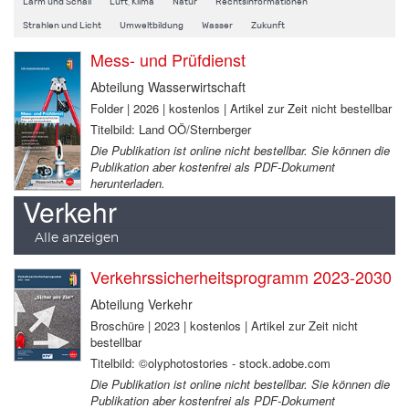
Lärm und Schall
Luft, Klima
Natur
Rechtsinformationen
Strahlen und Licht
Umweltbildung
Wasser
Zukunft
Mess- und Prüfdienst
Abteilung Wasserwirtschaft
Folder | 2026 | kostenlos | Artikel zur Zeit nicht bestellbar
Titelbild: Land OÖ/Sternberger
Die Publikation ist online nicht bestellbar. Sie können die
Publikation aber kostenfrei als PDF-Dokument
herunterladen.
Verkehr
Alle anzeigen
Verkehrssicherheitsprogramm 2023-2030
Abteilung Verkehr
Broschüre | 2023 | kostenlos | Artikel zur Zeit nicht
bestellbar
Titelbild: ©olyphotostories - stock.adobe.com
Die Publikation ist online nicht bestellbar. Sie können die
Publikation aber kostenfrei als PDF-Dokument