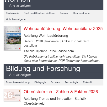
Alle anzeigen
Baubiologie
Dorf- und Stadtentwicklung
Energie
Raumordnung
Wohnbauratgeber
Wohnbauförderung: Wohnbaubilanz 2025
Abteilung Wohnbauförderung
Bericht | 2026 | kostenlos | Artikel zur Zeit nicht
bestellbar
Titelbild: ©jerane - stock.adobe.com
Die Publikation ist online nicht bestellbar. Sie können
diese aber kostenfrei als PDF-Dokument herunterladen.
Bildung und Forschung
Alle anzeigen
Erwachsenenbildung
Pädagogik
Schulen
Technologie
Zukunft
Oberösterreich - Zahlen & Fakten 2026
Abteilung Trends und Innovation, Statistik
Oberösterreich