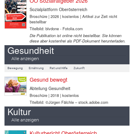
OÖ Sozialratgeber 2026
Sozialplattform Oberösterreich
Broschüre | 2026 | kostenlos | Artikel zur Zeit nicht
bestellbar
Titelbild: blvdone - Fotolia.com
Die Publikation ist online nicht bestellbar. Sie können
diese aber kostenfrei als PDF-Dokument herunterladen.
Gesundheit
Alle anzeigen
Bewegung
Ernährung
Rat und Hilfe
Zukunft
Gesund bewegt
Abteilung Gesundheit
Broschüre | 2018 | kostenlos
Titelbild: ©Jürgen Fälchle – stock.adobe.com
Kultur
Alle anzeigen
Kulturbericht Oberösterreich