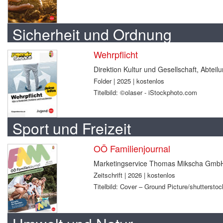
Sicherheit und Ordnung
Wehrpflicht
Direktion Kultur und Gesellschaft, Abtei
Folder | 2025 | kostenlos
Titelbild: ©olaser - iStockphoto.com
Sport und Freizeit
OÖ Familienjournal
Marketingservice Thomas Mikscha Gmb
Zeitschrift | 2026 | kostenlos
Titelbild: Cover – Ground Picture/shuttersto