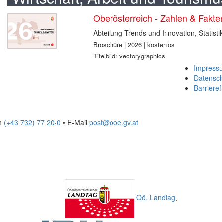
Oberösterreich - Zahlen & Fakt
Abteilung Trends und Innovation, Statisti
Broschüre | 2026 | kostenlos
Titelbild: vectorygraphics
Impress
Datensc
Barrieref
on
(+43 732) 77 20-0
• E-Mail
post@ooe.gv.at
Oö.
Landtag
.