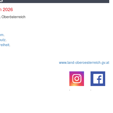
en 2026
k Oberösterreich
um
.
hutz
.
reiheit
.
www.land-oberoesterreich.gv.at
.
.