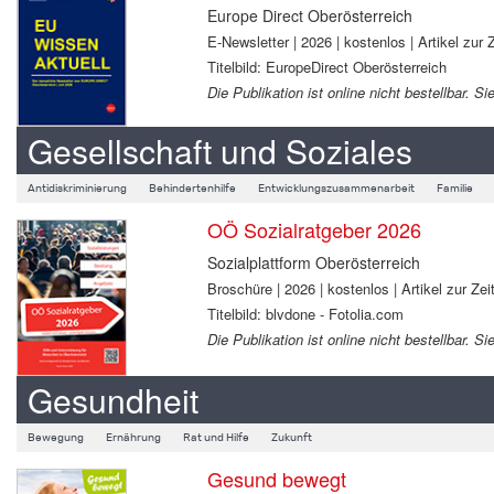
Europe Direct Oberösterreich
E-Newsletter | 2026 | kostenlos | Artikel zur Z
Titelbild: EuropeDirect Oberösterreich
Die Publikation ist online nicht bestellbar.
Gesellschaft und Soziales
Antidiskriminierung
Behindertenhilfe
Entwicklungszusammenarbeit
Familie
OÖ Sozialratgeber 2026
Sozialplattform Oberösterreich
Broschüre | 2026 | kostenlos | Artikel zur Zeit
Titelbild: blvdone - Fotolia.com
Die Publikation ist online nicht bestellbar.
Gesundheit
Bewegung
Ernährung
Rat und Hilfe
Zukunft
Gesund bewegt