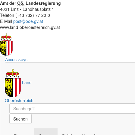
Amt der
Oö.
Landesregierung
4021 Linz • Landhausplatz 1
Telefon (+43 732) 77 20-0
E-Mail
post@ooe.gv.at
www.land-oberoesterreich.gv.at
Accesskeys
Land
Oberösterreich
Schnellsuche
Schnellsuche
Suchen