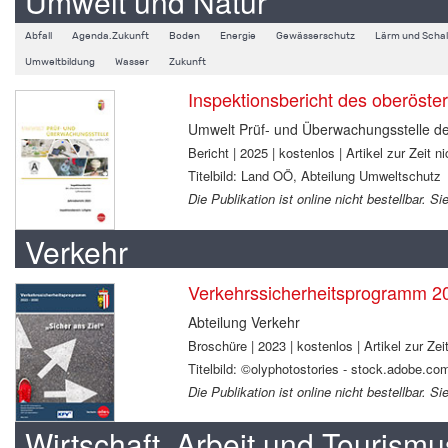
Umwelt und Natur
Abfall
Agenda.Zukunft
Boden
Energie
Gewässerschutz
Lärm und Schal
Umweltbildung
Wasser
Zukunft
Inspektionsbericht des oberöste
Umwelt Prüf- und Überwachungsstelle d
Bericht | 2025 | kostenlos | Artikel zur Zeit ni
Titelbild: Land OÖ, Abteilung Umweltschutz
Die Publikation ist online nicht bestellbar.
Verkehr
Verkehrssicherheitsprogramm 2
Abteilung Verkehr
Broschüre | 2023 | kostenlos | Artikel zur Zeit
Titelbild: ©olyphotostories - stock.adobe.co
Die Publikation ist online nicht bestellbar. 
Wirtschaft, Arbeit und Tourismu