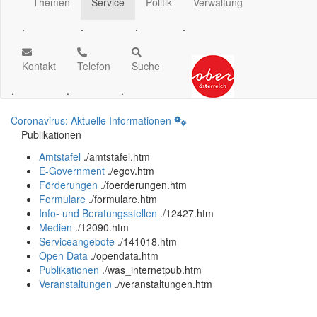
Themen
Service
Politik
Verwaltung
.
.
.
.
Kontakt
Telefon
Suche
.
.
.
Coronavirus: Aktuelle Informationen
Publikationen
Amtstafel
.
/amtstafel.htm
E-Government
.
/egov.htm
Förderungen
.
/foerderungen.htm
Formulare
.
/formulare.htm
Info- und Beratungsstellen
.
/12427.htm
Medien
.
/12090.htm
Serviceangebote
.
/141018.htm
Open Data
.
/opendata.htm
Publikationen
.
/was_internetpub.htm
Veranstaltungen
.
/veranstaltungen.htm