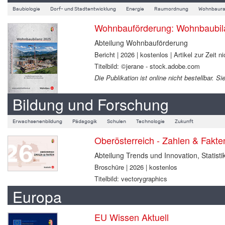
Baubiologie
Dorf- und Stadtentwicklung
Energie
Raumordnung
Wohnbaura
Wohnbauförderung: Wohnbaubil
Abteilung Wohnbauförderung
Bericht | 2026 | kostenlos | Artikel zur Zeit ni
Titelbild: ©jerane - stock.adobe.com
Die Publikation ist online nicht bestellbar.
Bildung und Forschung
Erwachsenenbildung
Pädagogik
Schulen
Technologie
Zukunft
Oberösterreich - Zahlen & Fakt
Abteilung Trends und Innovation, Statisti
Broschüre | 2026 | kostenlos
Titelbild: vectorygraphics
Europa
EU Wissen Aktuell