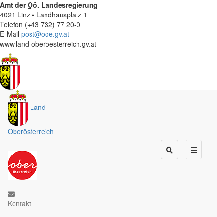
Amt der
Oö.
Landesregierung
4021 Linz • Landhausplatz 1
Telefon (+43 732) 77 20-0
E-Mail
post@ooe.gv.at
www.land-oberoesterreich.gv.at
Land
Oberösterreich
Kontakt