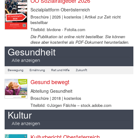
OÖ Sozialratgeber 2026
Sozialplattform Oberösterreich
Broschüre | 2026 | kostenlos | Artikel zur Zeit nicht
bestellbar
Titelbild: blvdone - Fotolia.com
Die Publikation ist online nicht bestellbar. Sie können
diese aber kostenfrei als PDF-Dokument herunterladen.
Gesundheit
Alle anzeigen
Bewegung
Ernährung
Rat und Hilfe
Zukunft
Gesund bewegt
Abteilung Gesundheit
Broschüre | 2018 | kostenlos
Titelbild: ©Jürgen Fälchle – stock.adobe.com
Kultur
Alle anzeigen
Kulturbericht Oberösterreich