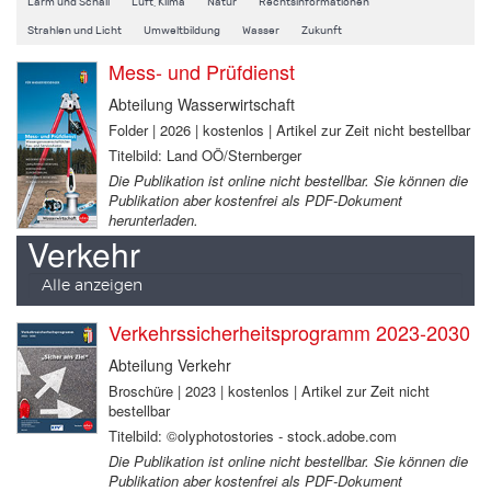
Lärm und Schall
Luft, Klima
Natur
Rechtsinformationen
Strahlen und Licht
Umweltbildung
Wasser
Zukunft
Mess- und Prüfdienst
Abteilung Wasserwirtschaft
Folder | 2026 | kostenlos | Artikel zur Zeit nicht bestellbar
Titelbild: Land OÖ/Sternberger
Die Publikation ist online nicht bestellbar. Sie können die
Publikation aber kostenfrei als PDF-Dokument
herunterladen.
Verkehr
Alle anzeigen
Verkehrssicherheitsprogramm 2023-2030
Abteilung Verkehr
Broschüre | 2023 | kostenlos | Artikel zur Zeit nicht
bestellbar
Titelbild: ©olyphotostories - stock.adobe.com
Die Publikation ist online nicht bestellbar. Sie können die
Publikation aber kostenfrei als PDF-Dokument