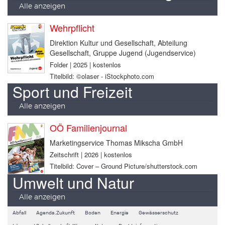
Alle anzeigen
Wehrpflicht
Direktion Kultur und Gesellschaft, Abteilung
Gesellschaft, Gruppe Jugend (Jugendservice)
Folder | 2025 | kostenlos
Titelbild: ©olaser - iStockphoto.com
Sport und Freizeit
Alle anzeigen
OÖ Familienjournal
Marketingservice Thomas Mikscha GmbH
Zeitschrift | 2026 | kostenlos
Titelbild: Cover – Ground Picture/shutterstock.com
Umwelt und Natur
Alle anzeigen
Abfall
Agenda.Zukunft
Boden
Energie
Gewässerschutz