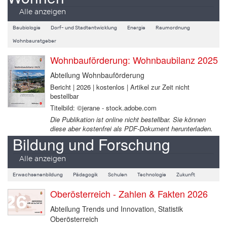
Alle anzeigen
Baubiologie
Dorf- und Stadtentwicklung
Energie
Raumordnung
Wohnbauratgeber
Wohnbauförderung: Wohnbaubilanz 2025
Abteilung Wohnbauförderung
Bericht | 2026 | kostenlos | Artikel zur Zeit nicht
bestellbar
Titelbild: ©jerane - stock.adobe.com
Die Publikation ist online nicht bestellbar. Sie können
diese aber kostenfrei als PDF-Dokument herunterladen.
Bildung und Forschung
Alle anzeigen
Erwachsenenbildung
Pädagogik
Schulen
Technologie
Zukunft
Oberösterreich - Zahlen & Fakten 2026
Abteilung Trends und Innovation, Statistik
Oberösterreich