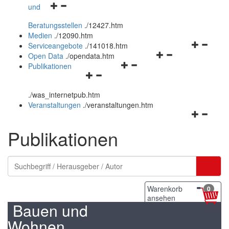
Navigationsmenü
und
und
öffnen
schließen
Beratungsstellen
.
/12427.htm
und
Medien
.
/12090.htm
schließen
Navigation
Serviceangebote
.
/141018.htm
Navigationsmenü
öffnen
Open Data
.
/opendata.htm
Navigationsmenü
öffnen
und
Publikationen
Navigationsmenü
öffnen
und
schließen
öffnen
und
schließen
.
/was_internetpub.htm
und
schließen
Veranstaltungen
.
/veranstaltungen.htm
schließen
Navigation
öffnen
Publikationen
und
schließen
Warenkorb
0
ansehen
Bauen und
Wohnen