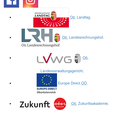
.
.
Oö.
Landtag
.
Oö.
Landesrechnungshof
.
Oö.
Landesverwaltungsgericht
.
Europe Direct
OÖ
.
Oö.
Zukunftsakademie
.