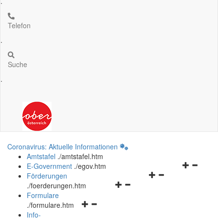
.
Telefon
.
Suche
.
Coronavirus: Aktuelle Informationen
Amtstafel
.
/amtstafel.htm
Navigation
E-Government
.
/egov.htm
Navigationsmenü
öffnen
Förderungen
Navigationsmenü
öffnen
und
.
/foerderungen.htm
öffnen
und
schließen
Formulare
Navigationsmenü
und
schließen
.
/formulare.htm
öffnen
schließen
Info-