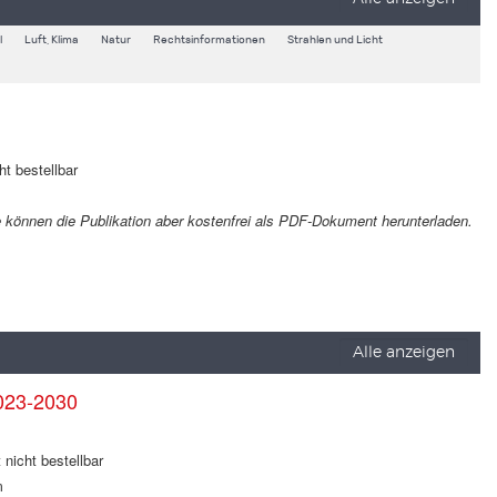
l
Luft, Klima
Natur
Rechtsinformationen
Strahlen und Licht
ht bestellbar
Sie können die Publikation aber kostenfrei als PDF-Dokument herunterladen.
Alle anzeigen
023-2030
 nicht bestellbar
m