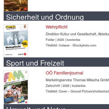
Sicherheit und Ordnung
Wehrpflicht
Direktion Kultur und Gesellschaft, Abtei
Folder | 2025 | kostenlos
Titelbild: ©olaser - iStockphoto.com
Sport und Freizeit
OÖ Familienjournal
Marketingservice Thomas Mikscha Gmb
Zeitschrift | 2026 | kostenlos
Titelbild: Cover – Ground Picture/shuttersto