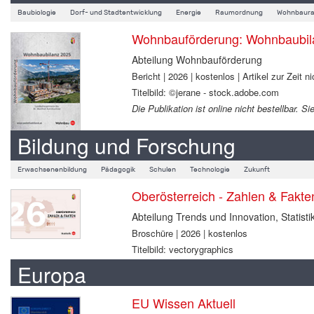
Baubiologie
Dorf- und Stadtentwicklung
Energie
Raumordnung
Wohnbaura
Wohnbauförderung: Wohnbaubil
Abteilung Wohnbauförderung
Bericht | 2026 | kostenlos | Artikel zur Zeit ni
Titelbild: ©jerane - stock.adobe.com
Die Publikation ist online nicht bestellbar.
Bildung und Forschung
Erwachsenenbildung
Pädagogik
Schulen
Technologie
Zukunft
Oberösterreich - Zahlen & Fakt
Abteilung Trends und Innovation, Statisti
Broschüre | 2026 | kostenlos
Titelbild: vectorygraphics
Europa
EU Wissen Aktuell