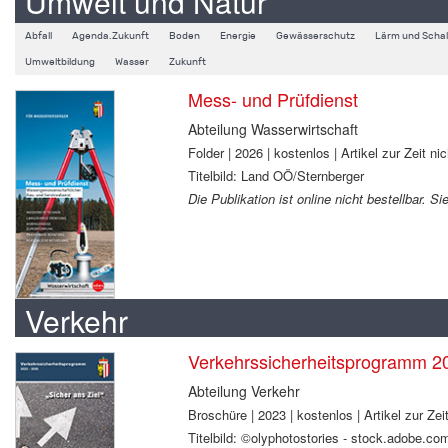
Umwelt und Natur
Abfall
Agenda.Zukunft
Boden
Energie
Gewässerschutz
Lärm und Schal
Umweltbildung
Wasser
Zukunft
Mess- und Prüfdienst
Abteilung Wasserwirtschaft
Folder | 2026 | kostenlos | Artikel zur Zeit nic
Titelbild: Land OÖ/Sternberger
Die Publikation ist online nicht bestellbar. 
Verkehr
Verkehrssicherheitsprogramm 2
Abteilung Verkehr
Broschüre | 2023 | kostenlos | Artikel zur Zeit
Titelbild: ©olyphotostories - stock.adobe.co