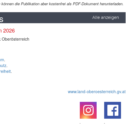
Sie können die Publikation aber kostenfrei als PDF-Dokument herunterladen.
s
Alle anzeigen
en 2026
k Oberösterreich
um
.
hutz
.
reiheit
.
www.land-oberoesterreich.gv.at
.
.