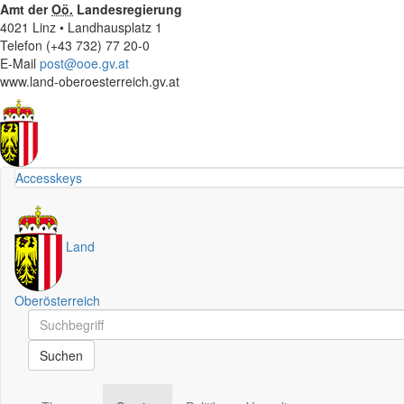
Amt der
Oö.
Landesregierung
4021 Linz • Landhausplatz 1
Telefon (+43 732) 77 20-0
E-Mail
post@ooe.gv.at
www.land-oberoesterreich.gv.at
Accesskeys
Land
Oberösterreich
Schnellsuche
Schnellsuche
Suchen