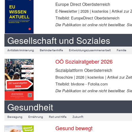
Europe Direct Oberösterreich
E-Newsletter | 2026 | kostenlos | Artikel zur Z
Titelbild: EuropeDirect Oberösterreich
Die Publikation ist online nicht bestellbar.
Gesellschaft und Soziales
Antidiskriminierung
Behindertenhilfe
Entwicklungszusammenarbeit
Familie
OÖ Sozialratgeber 2026
Sozialplattform Oberösterreich
Broschüre | 2026 | kostenlos | Artikel zur Zeit
Titelbild: blvdone - Fotolia.com
Die Publikation ist online nicht bestellbar.
Gesundheit
Bewegung
Ernährung
Rat und Hilfe
Zukunft
Gesund bewegt