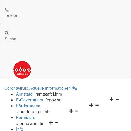
.
Telefon
.
Suche
.
Coronavirus: Aktuelle Informationen
Amtstafel
.
/amtstafel.htm
Navigation
E-Government
.
/egov.htm
Navigationsmenü
öffnen
Förderungen
Navigationsmenü
öffnen
und
.
/foerderungen.htm
öffnen
und
schließen
Formulare
Navigationsmenü
und
schließen
.
/formulare.htm
öffnen
schließen
Info-