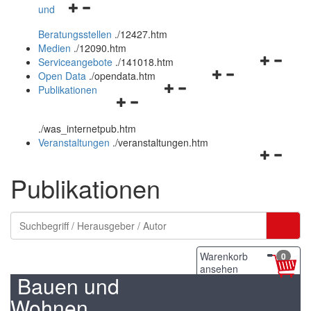
Navigationsmenü
und
und
öffnen
schließen
Beratungsstellen
.
/12427.htm
und
Medien
.
/12090.htm
schließen
Navigation
Serviceangebote
.
/141018.htm
Navigationsmenü
öffnen
Open Data
.
/opendata.htm
Navigationsmenü
öffnen
und
Publikationen
Navigationsmenü
öffnen
und
schließen
öffnen
und
schließen
.
/was_internetpub.htm
und
schließen
Veranstaltungen
.
/veranstaltungen.htm
schließen
Navigation
öffnen
Publikationen
und
schließen
Warenkorb
0
ansehen
Bauen und
Wohnen