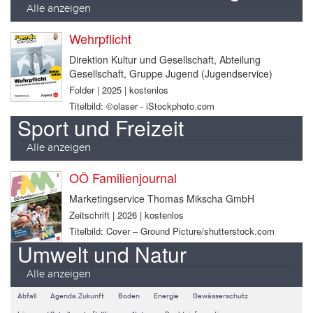
Alle anzeigen
Wehrpflicht
Direktion Kultur und Gesellschaft, Abteilung
Gesellschaft, Gruppe Jugend (Jugendservice)
Folder | 2025 | kostenlos
Titelbild: ©olaser - iStockphoto.com
Sport und Freizeit
Alle anzeigen
OÖ Familienjournal
Marketingservice Thomas Mikscha GmbH
Zeitschrift | 2026 | kostenlos
Titelbild: Cover – Ground Picture/shutterstock.com
Umwelt und Natur
Alle anzeigen
Abfall
Agenda.Zukunft
Boden
Energie
Gewässerschutz