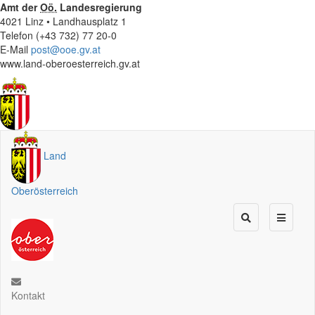
Amt der
Oö.
Landesregierung
4021 Linz • Landhausplatz 1
Telefon (+43 732) 77 20-0
E-Mail
post@ooe.gv.at
www.land-oberoesterreich.gv.at
Land
Oberösterreich
Kontakt