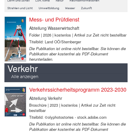
Lärm und Schall
Luft, Klima
Natur
Rechtsinformationen
Strahlen und Licht
Umweltbildung
Wasser
Zukunft
Mess- und Prüfdienst
Abteilung Wasserwirtschaft
Folder | 2026 | kostenlos | Artikel zur Zeit nicht bestellbar
Titelbild: Land OÖ/Sternberger
Die Publikation ist online nicht bestellbar. Sie können die
Publikation aber kostenfrei als PDF-Dokument
herunterladen.
Verkehr
Alle anzeigen
Verkehrssicherheitsprogramm 2023-2030
Abteilung Verkehr
Broschüre | 2023 | kostenlos | Artikel zur Zeit nicht
bestellbar
Titelbild: ©olyphotostories - stock.adobe.com
Die Publikation ist online nicht bestellbar. Sie können die
Publikation aber kostenfrei als PDF-Dokument