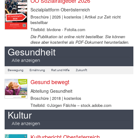
OÖ Sozialratgeber 2026
Sozialplattform Oberösterreich
Broschüre | 2026 | kostenlos | Artikel zur Zeit nicht
bestellbar
Titelbild: blvdone - Fotolia.com
Die Publikation ist online nicht bestellbar. Sie können
diese aber kostenfrei als PDF-Dokument herunterladen.
Gesundheit
Alle anzeigen
Bewegung
Ernährung
Rat und Hilfe
Zukunft
Gesund bewegt
Abteilung Gesundheit
Broschüre | 2018 | kostenlos
Titelbild: ©Jürgen Fälchle – stock.adobe.com
Kultur
Alle anzeigen
Kulturbericht Oberösterreich