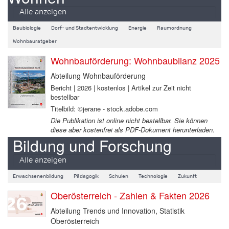
Alle anzeigen
Baubiologie
Dorf- und Stadtentwicklung
Energie
Raumordnung
Wohnbauratgeber
Wohnbauförderung: Wohnbaubilanz 2025
Abteilung Wohnbauförderung
Bericht | 2026 | kostenlos | Artikel zur Zeit nicht
bestellbar
Titelbild: ©jerane - stock.adobe.com
Die Publikation ist online nicht bestellbar. Sie können
diese aber kostenfrei als PDF-Dokument herunterladen.
Bildung und Forschung
Alle anzeigen
Erwachsenenbildung
Pädagogik
Schulen
Technologie
Zukunft
Oberösterreich - Zahlen & Fakten 2026
Abteilung Trends und Innovation, Statistik
Oberösterreich