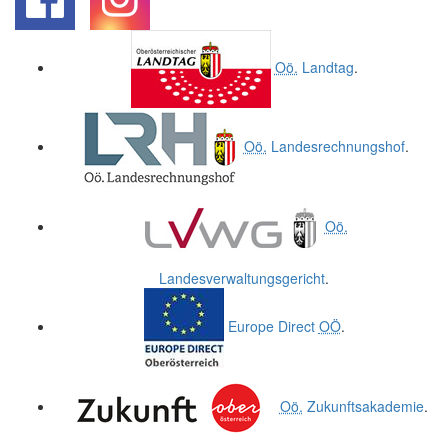
.
.
Oö.
Landtag
.
Oö.
Landesrechnungshof
.
Oö.
Landesverwaltungsgericht
.
Europe Direct
OÖ
.
Oö.
Zukunftsakademie
.