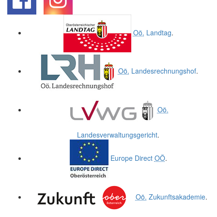
.
.
Oö.
Landtag
.
Oö.
Landesrechnungshof
.
Oö.
Landesverwaltungsgericht
.
Europe Direct
OÖ
.
Oö.
Zukunftsakademie
.