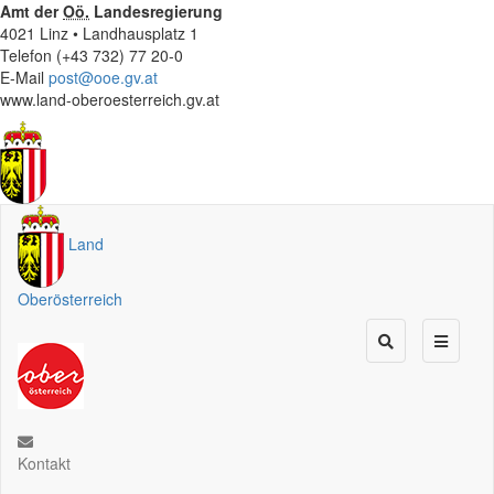
Amt der
Oö.
Landesregierung
4021 Linz • Landhausplatz 1
Telefon (+43 732) 77 20-0
E-Mail
post@ooe.gv.at
www.land-oberoesterreich.gv.at
Land
Oberösterreich
Kontakt