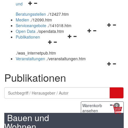
Navigationsmenü
und
und
öffnen
schließen
Beratungsstellen
.
/12427.htm
und
Medien
.
/12090.htm
schließen
Navigation
Serviceangebote
.
/141018.htm
Navigationsmenü
öffnen
Open Data
.
/opendata.htm
Navigationsmenü
öffnen
und
Publikationen
Navigationsmenü
öffnen
und
schließen
öffnen
und
schließen
.
/was_internetpub.htm
und
schließen
Veranstaltungen
.
/veranstaltungen.htm
schließen
Navigation
öffnen
Publikationen
und
schließen
Warenkorb
0
ansehen
Bauen und
Wohnen