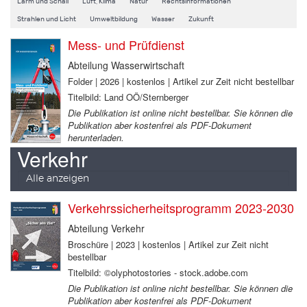
Lärm und Schall
Luft, Klima
Natur
Rechtsinformationen
Strahlen und Licht
Umweltbildung
Wasser
Zukunft
Mess- und Prüfdienst
Abteilung Wasserwirtschaft
Folder | 2026 | kostenlos | Artikel zur Zeit nicht bestellbar
Titelbild: Land OÖ/Sternberger
Die Publikation ist online nicht bestellbar. Sie können die
Publikation aber kostenfrei als PDF-Dokument
herunterladen.
Verkehr
Alle anzeigen
Verkehrssicherheitsprogramm 2023-2030
Abteilung Verkehr
Broschüre | 2023 | kostenlos | Artikel zur Zeit nicht
bestellbar
Titelbild: ©olyphotostories - stock.adobe.com
Die Publikation ist online nicht bestellbar. Sie können die
Publikation aber kostenfrei als PDF-Dokument