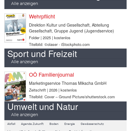
Alle anzeigen
Wehrpflicht
Direktion Kultur und Gesellschaft, Abteilung
Gesellschaft, Gruppe Jugend (Jugendservice)
Folder | 2025 | kostenlos
Titelbild: ©olaser - iStockphoto.com
Sport und Freizeit
Alle anzeigen
OÖ Familienjournal
Marketingservice Thomas Mikscha GmbH
Zeitschrift | 2026 | kostenlos
Titelbild: Cover – Ground Picture/shutterstock.com
Umwelt und Natur
Alle anzeigen
Abfall
Agenda.Zukunft
Boden
Energie
Gewässerschutz