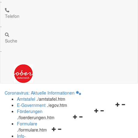
.
Telefon
.
Suche
.
Coronavirus: Aktuelle Informationen
Amtstafel
.
/amtstafel.htm
Navigation
E-Government
.
/egov.htm
Navigationsmenü
öffnen
Förderungen
Navigationsmenü
öffnen
und
.
/foerderungen.htm
öffnen
und
schließen
Formulare
Navigationsmenü
und
schließen
.
/formulare.htm
öffnen
schließen
Info-