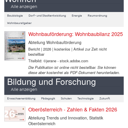
Alle anzeigen
Baubiologie
Dorf- und Stadtentwicklung
Energie
Raumordnung
Wohnbauratgeber
Wohnbauförderung: Wohnbaubilanz 2025
Abteilung Wohnbauförderung
Bericht | 2026 | kostenlos | Artikel zur Zeit nicht
bestellbar
Titelbild: ©jerane - stock.adobe.com
Die Publikation ist online nicht bestellbar. Sie können
diese aber kostenfrei als PDF-Dokument herunterladen.
Bildung und Forschung
Alle anzeigen
Erwachsenenbildung
Pädagogik
Schulen
Technologie
Zukunft
Oberösterreich - Zahlen & Fakten 2026
Abteilung Trends und Innovation, Statistik
Oberösterreich