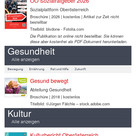
OÖ Sozialratgeber 2026
Sozialplattform Oberösterreich
Broschüre | 2026 | kostenlos | Artikel zur Zeit nicht
bestellbar
Titelbild: blvdone - Fotolia.com
Die Publikation ist online nicht bestellbar. Sie können
diese aber kostenfrei als PDF-Dokument herunterladen.
Gesundheit
Alle anzeigen
Bewegung
Ernährung
Rat und Hilfe
Zukunft
Gesund bewegt
Abteilung Gesundheit
Broschüre | 2018 | kostenlos
Titelbild: ©Jürgen Fälchle – stock.adobe.com
Kultur
Alle anzeigen
Kulturbericht Oberösterreich