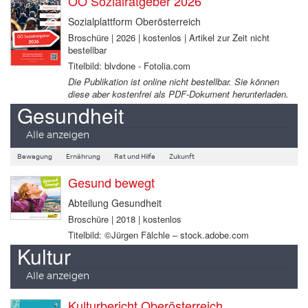
OÖ Sozialratgeber 2026
Sozialplattform Oberösterreich
Broschüre | 2026 | kostenlos | Artikel zur Zeit nicht
bestellbar
Titelbild: blvdone - Fotolia.com
Die Publikation ist online nicht bestellbar. Sie können
diese aber kostenfrei als PDF-Dokument herunterladen.
Gesundheit
Alle anzeigen
Bewegung
Ernährung
Rat und Hilfe
Zukunft
Gesund bewegt
Abteilung Gesundheit
Broschüre | 2018 | kostenlos
Titelbild: ©Jürgen Fälchle – stock.adobe.com
Kultur
Alle anzeigen
Kulturbericht Oberösterreich