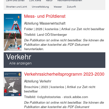
Lärm und Schall
Luft, Klima
Natur
Rechtsinformationen
Strahlen und Licht
Umweltbildung
Wasser
Zukunft
Mess- und Prüfdienst
Abteilung Wasserwirtschaft
Folder | 2026 | kostenlos | Artikel zur Zeit nicht bestellbar
Titelbild: Land OÖ/Sternberger
Die Publikation ist online nicht bestellbar. Sie können die
Publikation aber kostenfrei als PDF-Dokument
herunterladen.
Verkehr
Alle anzeigen
Verkehrssicherheitsprogramm 2023-2030
Abteilung Verkehr
Broschüre | 2023 | kostenlos | Artikel zur Zeit nicht
bestellbar
Titelbild: ©olyphotostories - stock.adobe.com
Die Publikation ist online nicht bestellbar. Sie können die
Publikation aber kostenfrei als PDF-Dokument