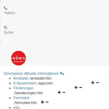
.
Telefon
.
Suche
.
Coronavirus: Aktuelle Informationen
Amtstafel
.
/amtstafel.htm
Navigation
E-Government
.
/egov.htm
Navigationsmenü
öffnen
Förderungen
Navigationsmenü
öffnen
und
.
/foerderungen.htm
öffnen
und
schließen
Formulare
Navigationsmenü
und
schließen
.
/formulare.htm
öffnen
schließen
Info-