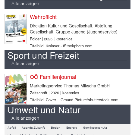
Alle anzeigen
Wehrpflicht
Direktion Kultur und Gesellschaft, Abteilung
Gesellschaft, Gruppe Jugend (Jugendservice)
Folder | 2025 | kostenlos
Titelbild: ©olaser - iStockphoto.com
Sport und Freizeit
Alle anzeigen
OÖ Familienjournal
Marketingservice Thomas Mikscha GmbH
Zeitschrift | 2026 | kostenlos
Titelbild: Cover – Ground Picture/shutterstock.com
Umwelt und Natur
Alle anzeigen
Abfall
Agenda.Zukunft
Boden
Energie
Gewässerschutz