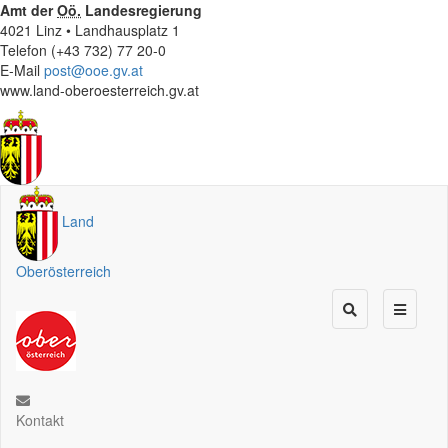
Amt der
Oö.
Landesregierung
4021 Linz • Landhausplatz 1
Telefon (+43 732) 77 20-0
E-Mail
post@ooe.gv.at
www.land-oberoesterreich.gv.at
Land
Oberösterreich
Kontakt