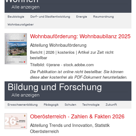
Alle anzeigen
Baubiologie
Dorf- und Stadtentwicklung
Energie
Raumordnung
Wohnbauratgeber
Wohnbauförderung: Wohnbaubilanz 2025
Abteilung Wohnbauförderung
Bericht | 2026 | kostenlos | Artikel zur Zeit nicht
bestellbar
Titelbild: ©jerane - stock.adobe.com
Die Publikation ist online nicht bestellbar. Sie können
diese aber kostenfrei als PDF-Dokument herunterladen.
Bildung und Forschung
Alle anzeigen
Erwachsenenbildung
Pädagogik
Schulen
Technologie
Zukunft
Oberösterreich - Zahlen & Fakten 2026
Abteilung Trends und Innovation, Statistik
Oberösterreich