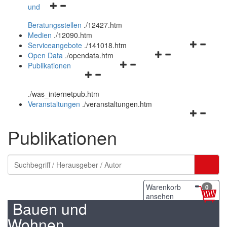
Navigationsmenü
und
und
öffnen
schließen
Beratungsstellen
.
/12427.htm
und
Medien
.
/12090.htm
schließen
Navigation
Serviceangebote
.
/141018.htm
Navigationsmenü
öffnen
Open Data
.
/opendata.htm
Navigationsmenü
öffnen
und
Publikationen
Navigationsmenü
öffnen
und
schließen
öffnen
und
schließen
.
/was_internetpub.htm
und
schließen
Veranstaltungen
.
/veranstaltungen.htm
schließen
Navigation
öffnen
Publikationen
und
schließen
Warenkorb
0
ansehen
Bauen und
Wohnen