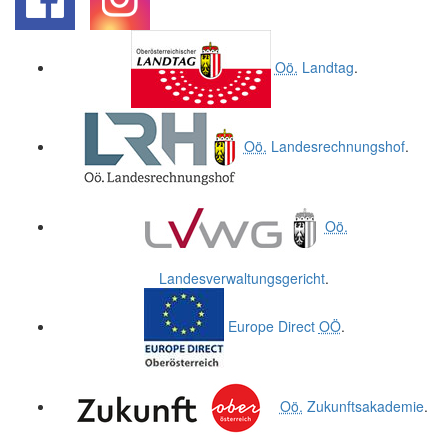
.
.
Oö.
Landtag
.
Oö.
Landesrechnungshof
.
Oö.
Landesverwaltungsgericht
.
Europe Direct
OÖ
.
Oö.
Zukunftsakademie
.