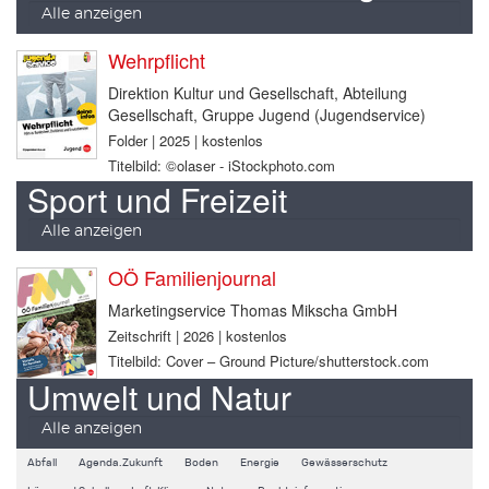
Alle anzeigen
Wehrpflicht
Direktion Kultur und Gesellschaft, Abteilung
Gesellschaft, Gruppe Jugend (Jugendservice)
Folder | 2025 | kostenlos
Titelbild: ©olaser - iStockphoto.com
Sport und Freizeit
Alle anzeigen
OÖ Familienjournal
Marketingservice Thomas Mikscha GmbH
Zeitschrift | 2026 | kostenlos
Titelbild: Cover – Ground Picture/shutterstock.com
Umwelt und Natur
Alle anzeigen
Abfall
Agenda.Zukunft
Boden
Energie
Gewässerschutz