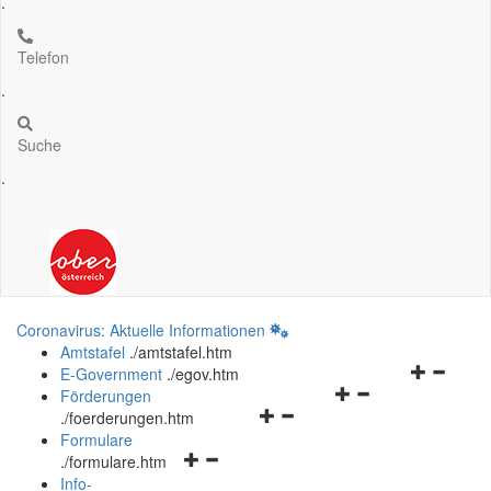
.
Telefon
.
Suche
.
Coronavirus: Aktuelle Informationen
Amtstafel
.
/amtstafel.htm
Navigation
E-Government
.
/egov.htm
Navigationsmenü
öffnen
Förderungen
Navigationsmenü
öffnen
und
.
/foerderungen.htm
öffnen
und
schließen
Formulare
Navigationsmenü
und
schließen
.
/formulare.htm
öffnen
schließen
Info-