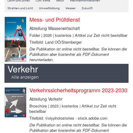
Lärm und Schall
Luft, Klima
Natur
Rechtsinformationen
Strahlen und Licht
Umweltbildung
Wasser
Zukunft
Mess- und Prüfdienst
Abteilung Wasserwirtschaft
Folder | 2026 | kostenlos | Artikel zur Zeit nicht bestellbar
Titelbild: Land OÖ/Sternberger
Die Publikation ist online nicht bestellbar. Sie können die
Publikation aber kostenfrei als PDF-Dokument
herunterladen.
Verkehr
Alle anzeigen
Verkehrssicherheitsprogramm 2023-2030
Abteilung Verkehr
Broschüre | 2023 | kostenlos | Artikel zur Zeit nicht
bestellbar
Titelbild: ©olyphotostories - stock.adobe.com
Die Publikation ist online nicht bestellbar. Sie können die
Publikation aber kostenfrei als PDF-Dokument