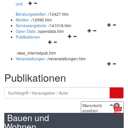
Navigationsmenü
und
und
öffnen
schließen
Beratungsstellen
.
/12427.htm
und
Medien
.
/12090.htm
schließen
Navigation
Serviceangebote
.
/141018.htm
Navigationsmenü
öffnen
Open Data
.
/opendata.htm
Navigationsmenü
öffnen
und
Publikationen
Navigationsmenü
öffnen
und
schließen
öffnen
und
schließen
.
/was_internetpub.htm
und
schließen
Veranstaltungen
.
/veranstaltungen.htm
schließen
Navigation
öffnen
Publikationen
und
schließen
Warenkorb
0
ansehen
Bauen und
Wohnen