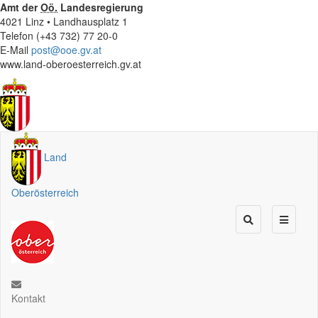
Amt der
Oö.
Landesregierung
4021 Linz • Landhausplatz 1
Telefon (+43 732) 77 20-0
E-Mail
post@ooe.gv.at
www.land-oberoesterreich.gv.at
Land
Oberösterreich
Kontakt