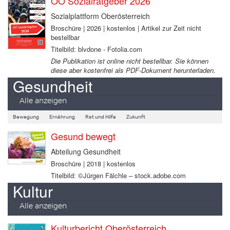
OÖ Sozialratgeber 2026
Sozialplattform Oberösterreich
Broschüre | 2026 | kostenlos | Artikel zur Zeit nicht
bestellbar
Titelbild: blvdone - Fotolia.com
Die Publikation ist online nicht bestellbar. Sie können
diese aber kostenfrei als PDF-Dokument herunterladen.
Gesundheit
Alle anzeigen
Bewegung
Ernährung
Rat und Hilfe
Zukunft
Gesund bewegt
Abteilung Gesundheit
Broschüre | 2018 | kostenlos
Titelbild: ©Jürgen Fälchle – stock.adobe.com
Kultur
Alle anzeigen
Kulturbericht Oberösterreich