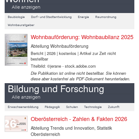
Alle anzeigen
Baubiologie
Dorf- und Stadtentwicklung
Energie
Raumordnung
Wohnbauratgeber
Wohnbauförderung: Wohnbaubilanz 2025
Abteilung Wohnbauförderung
Bericht | 2026 | kostenlos | Artikel zur Zeit nicht
bestellbar
Titelbild: ©jerane - stock.adobe.com
Die Publikation ist online nicht bestellbar. Sie können
diese aber kostenfrei als PDF-Dokument herunterladen.
Bildung und Forschung
Alle anzeigen
Erwachsenenbildung
Pädagogik
Schulen
Technologie
Zukunft
Oberösterreich - Zahlen & Fakten 2026
Abteilung Trends und Innovation, Statistik
Oberösterreich