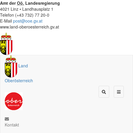
Amt der
Oö.
Landesregierung
4021 Linz • Landhausplatz 1
Telefon (+43 732) 77 20-0
E-Mail
post@ooe.gv.at
www.land-oberoesterreich.gv.at
Land
Oberösterreich
Kontakt