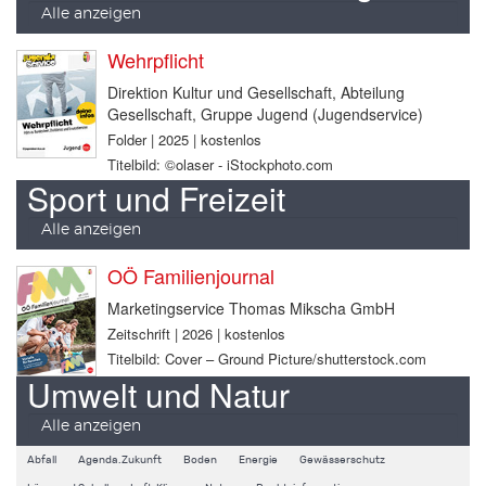
Alle anzeigen
Wehrpflicht
Direktion Kultur und Gesellschaft, Abteilung
Gesellschaft, Gruppe Jugend (Jugendservice)
Folder | 2025 | kostenlos
Titelbild: ©olaser - iStockphoto.com
Sport und Freizeit
Alle anzeigen
OÖ Familienjournal
Marketingservice Thomas Mikscha GmbH
Zeitschrift | 2026 | kostenlos
Titelbild: Cover – Ground Picture/shutterstock.com
Umwelt und Natur
Alle anzeigen
Abfall
Agenda.Zukunft
Boden
Energie
Gewässerschutz