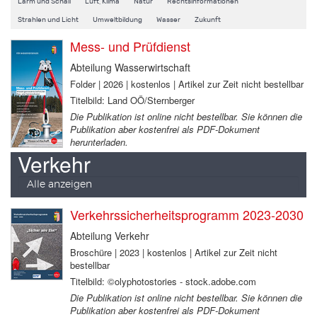
Lärm und Schall
Luft, Klima
Natur
Rechtsinformationen
Strahlen und Licht
Umweltbildung
Wasser
Zukunft
Mess- und Prüfdienst
Abteilung Wasserwirtschaft
Folder | 2026 | kostenlos | Artikel zur Zeit nicht bestellbar
Titelbild: Land OÖ/Sternberger
Die Publikation ist online nicht bestellbar. Sie können die
Publikation aber kostenfrei als PDF-Dokument
herunterladen.
Verkehr
Alle anzeigen
Verkehrssicherheitsprogramm 2023-2030
Abteilung Verkehr
Broschüre | 2023 | kostenlos | Artikel zur Zeit nicht
bestellbar
Titelbild: ©olyphotostories - stock.adobe.com
Die Publikation ist online nicht bestellbar. Sie können die
Publikation aber kostenfrei als PDF-Dokument