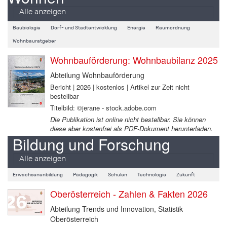
Alle anzeigen
Baubiologie
Dorf- und Stadtentwicklung
Energie
Raumordnung
Wohnbauratgeber
Wohnbauförderung: Wohnbaubilanz 2025
Abteilung Wohnbauförderung
Bericht | 2026 | kostenlos | Artikel zur Zeit nicht
bestellbar
Titelbild: ©jerane - stock.adobe.com
Die Publikation ist online nicht bestellbar. Sie können
diese aber kostenfrei als PDF-Dokument herunterladen.
Bildung und Forschung
Alle anzeigen
Erwachsenenbildung
Pädagogik
Schulen
Technologie
Zukunft
Oberösterreich - Zahlen & Fakten 2026
Abteilung Trends und Innovation, Statistik
Oberösterreich