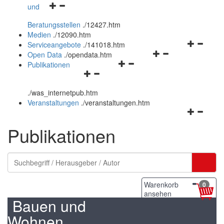
Navigationsmenü
und
und
öffnen
schließen
Beratungsstellen
.
/12427.htm
und
Medien
.
/12090.htm
schließen
Navigation
Serviceangebote
.
/141018.htm
Navigationsmenü
öffnen
Open Data
.
/opendata.htm
Navigationsmenü
öffnen
und
Publikationen
Navigationsmenü
öffnen
und
schließen
öffnen
und
schließen
.
/was_internetpub.htm
und
schließen
Veranstaltungen
.
/veranstaltungen.htm
schließen
Navigation
öffnen
Publikationen
und
schließen
Warenkorb
0
ansehen
Bauen und
Wohnen