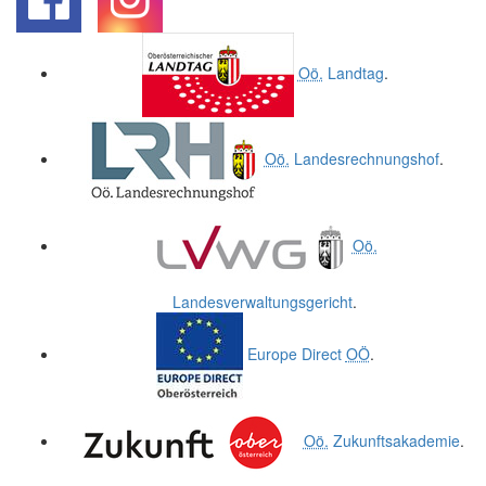
.
.
Oö.
Landtag
.
Oö.
Landesrechnungshof
.
Oö.
Landesverwaltungsgericht
.
Europe Direct
OÖ
.
Oö.
Zukunftsakademie
.