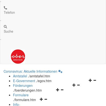
.
Telefon
.
Suche
.
Coronavirus: Aktuelle Informationen
Amtstafel
.
/amtstafel.htm
Navigation
E-Government
.
/egov.htm
Navigationsmenü
öffnen
Förderungen
Navigationsmenü
öffnen
und
.
/foerderungen.htm
öffnen
und
schließen
Formulare
Navigationsmenü
und
schließen
.
/formulare.htm
öffnen
schließen
Info-