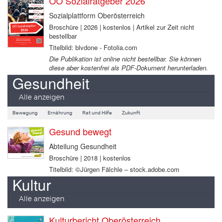
OÖ Sozialratgeber 2026
Sozialplattform Oberösterreich
Broschüre | 2026 | kostenlos | Artikel zur Zeit nicht
bestellbar
Titelbild: blvdone - Fotolia.com
Die Publikation ist online nicht bestellbar. Sie können
diese aber kostenfrei als PDF-Dokument herunterladen.
Gesundheit
Alle anzeigen
Bewegung
Ernährung
Rat und Hilfe
Zukunft
Gesund bewegt
Abteilung Gesundheit
Broschüre | 2018 | kostenlos
Titelbild: ©Jürgen Fälchle – stock.adobe.com
Kultur
Alle anzeigen
Kulturbericht Oberösterreich