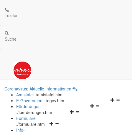
.
Telefon
.
Suche
.
Coronavirus: Aktuelle Informationen
Amtstafel
.
/amtstafel.htm
Navigation
E-Government
.
/egov.htm
Navigationsmenü
öffnen
Förderungen
Navigationsmenü
öffnen
und
.
/foerderungen.htm
öffnen
und
schließen
Formulare
Navigationsmenü
und
schließen
.
/formulare.htm
öffnen
schließen
Info-