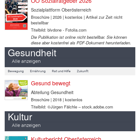
OÖ Sozialratgeber 2026
Sozialplattform Oberösterreich
Broschüre | 2026 | kostenlos | Artikel zur Zeit nicht
bestellbar
Titelbild: blvdone - Fotolia.com
Die Publikation ist online nicht bestellbar. Sie können
diese aber kostenfrei als PDF-Dokument herunterladen.
Gesundheit
Alle anzeigen
Bewegung
Ernährung
Rat und Hilfe
Zukunft
Gesund bewegt
Abteilung Gesundheit
Broschüre | 2018 | kostenlos
Titelbild: ©Jürgen Fälchle – stock.adobe.com
Kultur
Alle anzeigen
Kulturbericht Oberösterreich