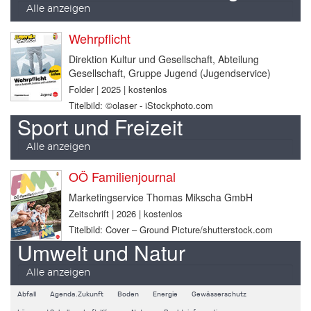
Alle anzeigen
Wehrpflicht
Direktion Kultur und Gesellschaft, Abteilung
Gesellschaft, Gruppe Jugend (Jugendservice)
Folder | 2025 | kostenlos
Titelbild: ©olaser - iStockphoto.com
Sport und Freizeit
Alle anzeigen
OÖ Familienjournal
Marketingservice Thomas Mikscha GmbH
Zeitschrift | 2026 | kostenlos
Titelbild: Cover – Ground Picture/shutterstock.com
Umwelt und Natur
Alle anzeigen
Abfall
Agenda.Zukunft
Boden
Energie
Gewässerschutz