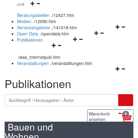
Navigationsmenü
und
und
öffnen
schließen
Beratungsstellen
.
/12427.htm
und
Medien
.
/12090.htm
schließen
Navigation
Serviceangebote
.
/141018.htm
Navigationsmenü
öffnen
Open Data
.
/opendata.htm
Navigationsmenü
öffnen
und
Publikationen
Navigationsmenü
öffnen
und
schließen
öffnen
und
schließen
.
/was_internetpub.htm
und
schließen
Veranstaltungen
.
/veranstaltungen.htm
schließen
Navigation
öffnen
Publikationen
und
schließen
Warenkorb
0
ansehen
Bauen und
Wohnen