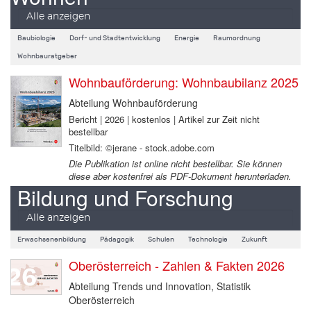
Alle anzeigen
Baubiologie
Dorf- und Stadtentwicklung
Energie
Raumordnung
Wohnbauratgeber
Wohnbauförderung: Wohnbaubilanz 2025
Abteilung Wohnbauförderung
Bericht | 2026 | kostenlos | Artikel zur Zeit nicht
bestellbar
Titelbild: ©jerane - stock.adobe.com
Die Publikation ist online nicht bestellbar. Sie können
diese aber kostenfrei als PDF-Dokument herunterladen.
Bildung und Forschung
Alle anzeigen
Erwachsenenbildung
Pädagogik
Schulen
Technologie
Zukunft
Oberösterreich - Zahlen & Fakten 2026
Abteilung Trends und Innovation, Statistik
Oberösterreich