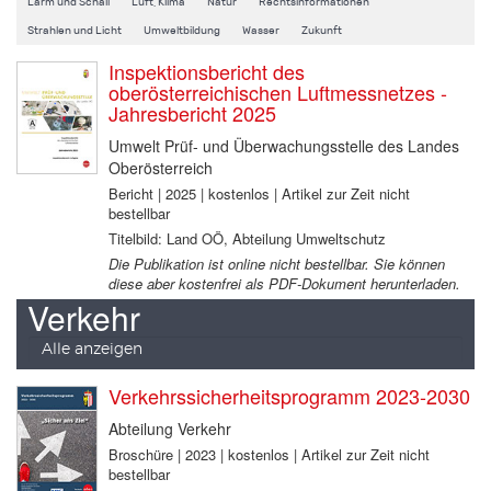
Lärm und Schall
Luft, Klima
Natur
Rechtsinformationen
Strahlen und Licht
Umweltbildung
Wasser
Zukunft
Inspektionsbericht des
oberösterreichischen Luftmessnetzes -
Jahresbericht 2025
Umwelt Prüf- und Überwachungsstelle des Landes
Oberösterreich
Bericht | 2025 | kostenlos | Artikel zur Zeit nicht
bestellbar
Titelbild: Land OÖ, Abteilung Umweltschutz
Die Publikation ist online nicht bestellbar. Sie können
diese aber kostenfrei als PDF-Dokument herunterladen.
Verkehr
Alle anzeigen
Verkehrssicherheitsprogramm 2023-2030
Abteilung Verkehr
Broschüre | 2023 | kostenlos | Artikel zur Zeit nicht
bestellbar