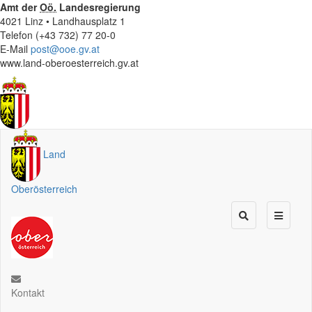
Amt der
Oö.
Landesregierung
4021 Linz • Landhausplatz 1
Telefon (+43 732) 77 20-0
E-Mail
post@ooe.gv.at
www.land-oberoesterreich.gv.at
Land
Oberösterreich
Kontakt