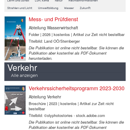
Lärm und Schall
Luft, Klima
Natur
Rechtsinformationen
Strahlen und Licht
Umweltbildung
Wasser
Zukunft
Mess- und Prüfdienst
Abteilung Wasserwirtschaft
Folder | 2026 | kostenlos | Artikel zur Zeit nicht bestellbar
Titelbild: Land OÖ/Sternberger
Die Publikation ist online nicht bestellbar. Sie können die
Publikation aber kostenfrei als PDF-Dokument
herunterladen.
Verkehr
Alle anzeigen
Verkehrssicherheitsprogramm 2023-2030
Abteilung Verkehr
Broschüre | 2023 | kostenlos | Artikel zur Zeit nicht
bestellbar
Titelbild: ©olyphotostories - stock.adobe.com
Die Publikation ist online nicht bestellbar. Sie können die
Publikation aber kostenfrei als PDF-Dokument