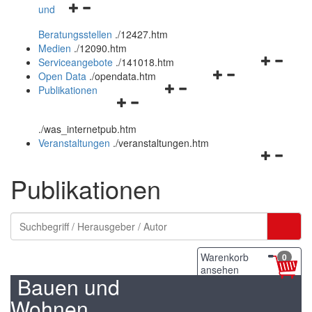
Navigationsmenü
und
und
öffnen
schließen
Beratungsstellen
.
/12427.htm
und
Medien
.
/12090.htm
schließen
Navigation
Serviceangebote
.
/141018.htm
Navigationsmenü
öffnen
Open Data
.
/opendata.htm
Navigationsmenü
öffnen
und
Publikationen
Navigationsmenü
öffnen
und
schließen
öffnen
und
schließen
.
/was_internetpub.htm
und
schließen
Veranstaltungen
.
/veranstaltungen.htm
schließen
Navigation
öffnen
Publikationen
und
schließen
Warenkorb
0
ansehen
Bauen und
Wohnen