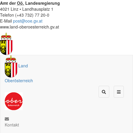
Amt der
Oö.
Landesregierung
4021 Linz • Landhausplatz 1
Telefon (+43 732) 77 20-0
E-Mail
post@ooe.gv.at
www.land-oberoesterreich.gv.at
Land
Oberösterreich
Kontakt