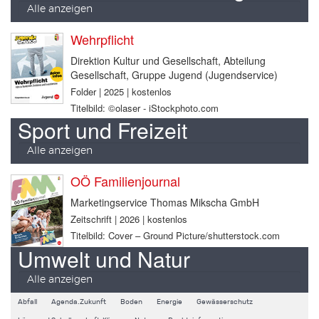
Alle anzeigen
Wehrpflicht
Direktion Kultur und Gesellschaft, Abteilung
Gesellschaft, Gruppe Jugend (Jugendservice)
Folder | 2025 | kostenlos
Titelbild: ©olaser - iStockphoto.com
Sport und Freizeit
Alle anzeigen
OÖ Familienjournal
Marketingservice Thomas Mikscha GmbH
Zeitschrift | 2026 | kostenlos
Titelbild: Cover – Ground Picture/shutterstock.com
Umwelt und Natur
Alle anzeigen
Abfall
Agenda.Zukunft
Boden
Energie
Gewässerschutz