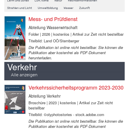
Lärm und Schall
Luft, Klima
Natur
Rechtsinformationen
Strahlen und Licht
Umweltbildung
Wasser
Zukunft
Mess- und Prüfdienst
Abteilung Wasserwirtschaft
Folder | 2026 | kostenlos | Artikel zur Zeit nicht bestellbar
Titelbild: Land OÖ/Sternberger
Die Publikation ist online nicht bestellbar. Sie können die
Publikation aber kostenfrei als PDF-Dokument
herunterladen.
Verkehr
Alle anzeigen
Verkehrssicherheitsprogramm 2023-2030
Abteilung Verkehr
Broschüre | 2023 | kostenlos | Artikel zur Zeit nicht
bestellbar
Titelbild: ©olyphotostories - stock.adobe.com
Die Publikation ist online nicht bestellbar. Sie können die
Publikation aber kostenfrei als PDF-Dokument