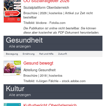
OÖ Sozialratgeber 2026
Sozialplattform Oberösterreich
Broschüre | 2026 | kostenlos | Artikel zur Zeit nicht
bestellbar
Titelbild: blvdone - Fotolia.com
Die Publikation ist online nicht bestellbar. Sie können
diese aber kostenfrei als PDF-Dokument herunterladen.
Gesundheit
Alle anzeigen
Bewegung
Ernährung
Rat und Hilfe
Zukunft
Gesund bewegt
Abteilung Gesundheit
Broschüre | 2018 | kostenlos
Titelbild: ©Jürgen Fälchle – stock.adobe.com
Kultur
Alle anzeigen
Kulturbericht Oberösterreich