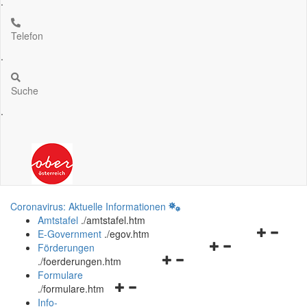
.
Telefon
.
Suche
.
Coronavirus: Aktuelle Informationen
Amtstafel
.
/amtstafel.htm
Navigation
E-Government
.
/egov.htm
Navigationsmenü
öffnen
Förderungen
Navigationsmenü
öffnen
und
.
/foerderungen.htm
öffnen
und
schließen
Formulare
Navigationsmenü
und
schließen
.
/formulare.htm
öffnen
schließen
Info-