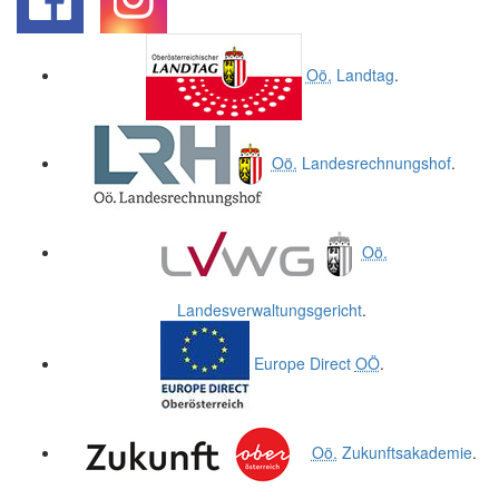
.
.
Oö.
Landtag
.
Oö.
Landesrechnungshof
.
Oö.
Landesverwaltungsgericht
.
Europe Direct
OÖ
.
Oö.
Zukunftsakademie
.