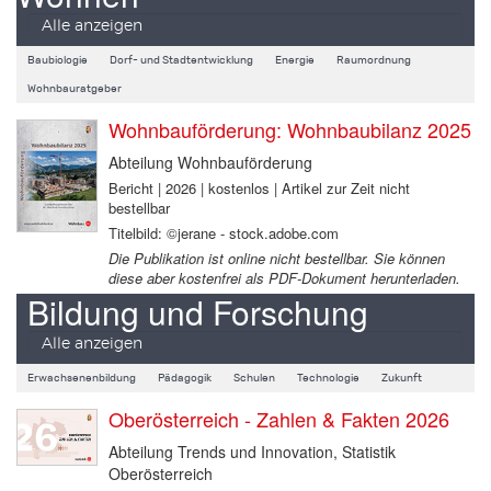
Alle anzeigen
Baubiologie
Dorf- und Stadtentwicklung
Energie
Raumordnung
Wohnbauratgeber
Wohnbauförderung: Wohnbaubilanz 2025
Abteilung Wohnbauförderung
Bericht | 2026 | kostenlos | Artikel zur Zeit nicht
bestellbar
Titelbild: ©jerane - stock.adobe.com
Die Publikation ist online nicht bestellbar. Sie können
diese aber kostenfrei als PDF-Dokument herunterladen.
Bildung und Forschung
Alle anzeigen
Erwachsenenbildung
Pädagogik
Schulen
Technologie
Zukunft
Oberösterreich - Zahlen & Fakten 2026
Abteilung Trends und Innovation, Statistik
Oberösterreich