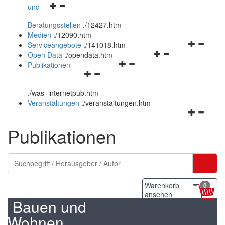
Navigationsmenü
und
und
öffnen
schließen
Beratungsstellen
.
/12427.htm
und
Medien
.
/12090.htm
schließen
Navigation
Serviceangebote
.
/141018.htm
Navigationsmenü
öffnen
Open Data
.
/opendata.htm
Navigationsmenü
öffnen
und
Publikationen
Navigationsmenü
öffnen
und
schließen
öffnen
und
schließen
.
/was_internetpub.htm
und
schließen
Veranstaltungen
.
/veranstaltungen.htm
schließen
Navigation
öffnen
Publikationen
und
schließen
Warenkorb
0
ansehen
Bauen und
Wohnen