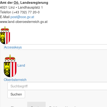
Amt der
Oö.
Landesregierung
4021 Linz • Landhausplatz 1
Telefon (+43 732) 77 20-0
E-Mail
post@ooe.gv.at
www.land-oberoesterreich.gv.at
Accesskeys
Land
Oberösterreich
Schnellsuche
Schnellsuche
Suchen