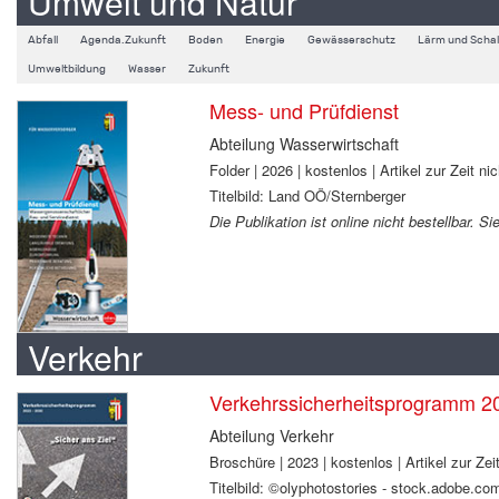
Umwelt und Natur
Abfall
Agenda.Zukunft
Boden
Energie
Gewässerschutz
Lärm und Schal
Umweltbildung
Wasser
Zukunft
Mess- und Prüfdienst
Abteilung Wasserwirtschaft
Folder | 2026 | kostenlos | Artikel zur Zeit nic
Titelbild: Land OÖ/Sternberger
Die Publikation ist online nicht bestellbar. 
Verkehr
Verkehrssicherheitsprogramm 2
Abteilung Verkehr
Broschüre | 2023 | kostenlos | Artikel zur Zeit
Titelbild: ©olyphotostories - stock.adobe.co