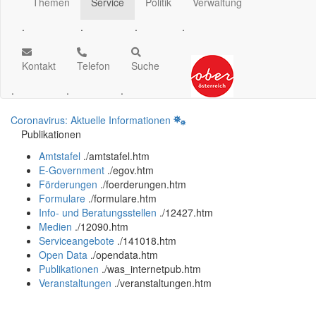
Themen
Service
Politik
Verwaltung
.
.
.
.
Kontakt
Telefon
Suche
.
.
.
Coronavirus: Aktuelle Informationen
Publikationen
Amtstafel
.
/amtstafel.htm
E-Government
.
/egov.htm
Förderungen
.
/foerderungen.htm
Formulare
.
/formulare.htm
Info- und Beratungsstellen
.
/12427.htm
Medien
.
/12090.htm
Serviceangebote
.
/141018.htm
Open Data
.
/opendata.htm
Publikationen
.
/was_internetpub.htm
Veranstaltungen
.
/veranstaltungen.htm