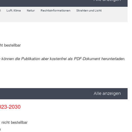
l
Luft, Klima
Natur
Rechtsinformationen
Strahlen und Licht
ht bestellbar
Sie können die Publikation aber kostenfrei als PDF-Dokument herunterladen.
Alle anzeigen
023-2030
 nicht bestellbar
m