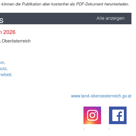
Sie können die Publikation aber kostenfrei als PDF-Dokument herunterladen.
s
Alle anzeigen
en 2026
k Oberösterreich
um
.
hutz
.
reiheit
.
www.land-oberoesterreich.gv.at
.
.