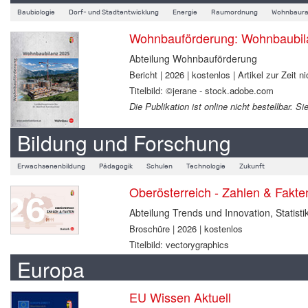
Baubiologie
Dorf- und Stadtentwicklung
Energie
Raumordnung
Wohnbaura
Wohnbauförderung: Wohnbaubil
Abteilung Wohnbauförderung
Bericht | 2026 | kostenlos | Artikel zur Zeit ni
Titelbild: ©jerane - stock.adobe.com
Die Publikation ist online nicht bestellbar.
Bildung und Forschung
Erwachsenenbildung
Pädagogik
Schulen
Technologie
Zukunft
Oberösterreich - Zahlen & Fakt
Abteilung Trends und Innovation, Statisti
Broschüre | 2026 | kostenlos
Titelbild: vectorygraphics
Europa
EU Wissen Aktuell