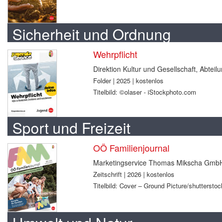
Sicherheit und Ordnung
Wehrpflicht
Direktion Kultur und Gesellschaft, Abtei
Folder | 2025 | kostenlos
Titelbild: ©olaser - iStockphoto.com
Sport und Freizeit
OÖ Familienjournal
Marketingservice Thomas Mikscha Gmb
Zeitschrift | 2026 | kostenlos
Titelbild: Cover – Ground Picture/shuttersto