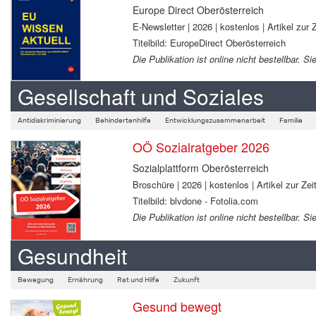
Europe Direct Oberösterreich
E-Newsletter | 2026 | kostenlos | Artikel zur Z
Titelbild: EuropeDirect Oberösterreich
Die Publikation ist online nicht bestellbar.
Gesellschaft und Soziales
Antidiskriminierung
Behindertenhilfe
Entwicklungszusammenarbeit
Familie
OÖ Sozialratgeber 2026
Sozialplattform Oberösterreich
Broschüre | 2026 | kostenlos | Artikel zur Zeit
Titelbild: blvdone - Fotolia.com
Die Publikation ist online nicht bestellbar.
Gesundheit
Bewegung
Ernährung
Rat und Hilfe
Zukunft
Gesund bewegt