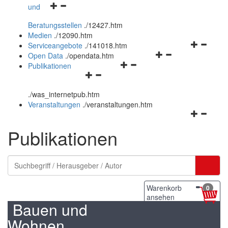
Navigationsmenü
und
und
öffnen
schließen
Beratungsstellen
.
/12427.htm
und
Medien
.
/12090.htm
schließen
Navigation
Serviceangebote
.
/141018.htm
Navigationsmenü
öffnen
Open Data
.
/opendata.htm
Navigationsmenü
öffnen
und
Publikationen
Navigationsmenü
öffnen
und
schließen
öffnen
und
schließen
.
/was_internetpub.htm
und
schließen
Veranstaltungen
.
/veranstaltungen.htm
schließen
Navigation
öffnen
Publikationen
und
schließen
Warenkorb
0
ansehen
Bauen und
Wohnen