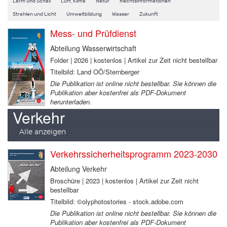
Lärm und Schall
Luft, Klima
Natur
Rechtsinformationen
Strahlen und Licht
Umweltbildung
Wasser
Zukunft
Mess- und Prüfdienst
Abteilung Wasserwirtschaft
Folder | 2026 | kostenlos | Artikel zur Zeit nicht bestellbar
Titelbild: Land OÖ/Sternberger
Die Publikation ist online nicht bestellbar. Sie können die
Publikation aber kostenfrei als PDF-Dokument
herunterladen.
Verkehr
Alle anzeigen
Verkehrssicherheitsprogramm 2023-2030
Abteilung Verkehr
Broschüre | 2023 | kostenlos | Artikel zur Zeit nicht
bestellbar
Titelbild: ©olyphotostories - stock.adobe.com
Die Publikation ist online nicht bestellbar. Sie können die
Publikation aber kostenfrei als PDF-Dokument