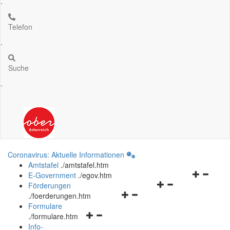
.
Telefon
.
Suche
.
Coronavirus: Aktuelle Informationen
Amtstafel
.
/amtstafel.htm
Navigation
E-Government
.
/egov.htm
Navigationsmenü
öffnen
Förderungen
Navigationsmenü
öffnen
und
.
/foerderungen.htm
öffnen
und
schließen
Formulare
Navigationsmenü
und
schließen
.
/formulare.htm
öffnen
schließen
Info-