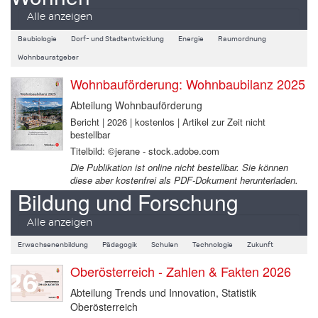
Alle anzeigen
Baubiologie
Dorf- und Stadtentwicklung
Energie
Raumordnung
Wohnbauratgeber
Wohnbauförderung: Wohnbaubilanz 2025
Abteilung Wohnbauförderung
Bericht | 2026 | kostenlos | Artikel zur Zeit nicht
bestellbar
Titelbild: ©jerane - stock.adobe.com
Die Publikation ist online nicht bestellbar. Sie können
diese aber kostenfrei als PDF-Dokument herunterladen.
Bildung und Forschung
Alle anzeigen
Erwachsenenbildung
Pädagogik
Schulen
Technologie
Zukunft
Oberösterreich - Zahlen & Fakten 2026
Abteilung Trends und Innovation, Statistik
Oberösterreich