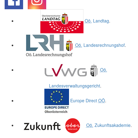
.
.
Oö.
Landtag
.
Oö.
Landesrechnungshof
.
Oö.
Landesverwaltungsgericht
.
Europe Direct
OÖ
.
Oö.
Zukunftsakademie
.