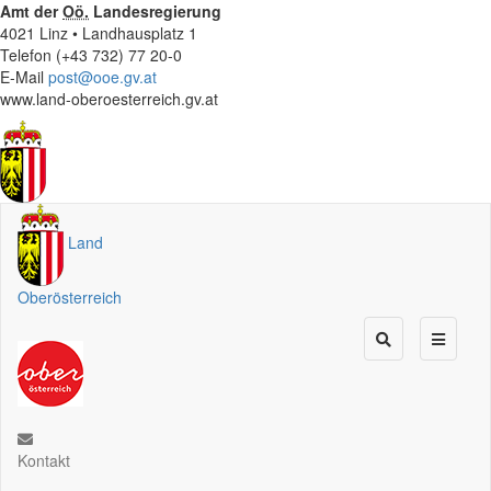
Amt der
Oö.
Landesregierung
4021 Linz • Landhausplatz 1
Telefon (+43 732) 77 20-0
E-Mail
post@ooe.gv.at
www.land-oberoesterreich.gv.at
Land
Oberösterreich
Kontakt