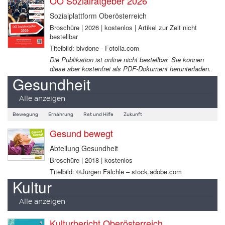
OÖ Sozialratgeber 2026
Sozialplattform Oberösterreich
Broschüre | 2026 | kostenlos | Artikel zur Zeit nicht
bestellbar
Titelbild: blvdone - Fotolia.com
Die Publikation ist online nicht bestellbar. Sie können
diese aber kostenfrei als PDF-Dokument herunterladen.
Gesundheit
Alle anzeigen
Bewegung
Ernährung
Rat und Hilfe
Zukunft
Gesund bewegt
Abteilung Gesundheit
Broschüre | 2018 | kostenlos
Titelbild: ©Jürgen Fälchle – stock.adobe.com
Kultur
Alle anzeigen
Kulturbericht Oberösterreich