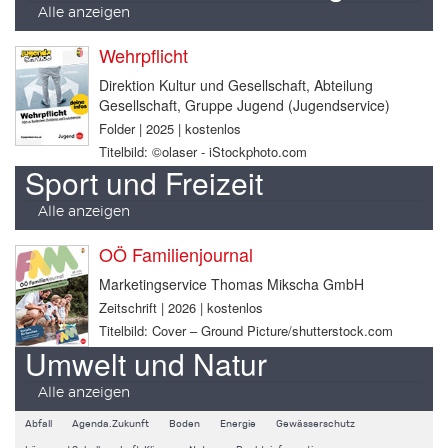
Alle anzeigen
Wehrpflicht
Direktion Kultur und Gesellschaft, Abteilung
Gesellschaft, Gruppe Jugend (Jugendservice)
Folder | 2025 | kostenlos
Titelbild: ©olaser - iStockphoto.com
Sport und Freizeit
Alle anzeigen
OÖ Familienjournal
Marketingservice Thomas Mikscha GmbH
Zeitschrift | 2026 | kostenlos
Titelbild: Cover – Ground Picture/shutterstock.com
Umwelt und Natur
Alle anzeigen
Abfall
Agenda.Zukunft
Boden
Energie
Gewässerschutz