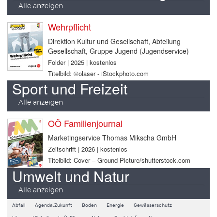
Alle anzeigen
Wehrpflicht
Direktion Kultur und Gesellschaft, Abteilung
Gesellschaft, Gruppe Jugend (Jugendservice)
Folder | 2025 | kostenlos
Titelbild: ©olaser - iStockphoto.com
Sport und Freizeit
Alle anzeigen
OÖ Familienjournal
Marketingservice Thomas Mikscha GmbH
Zeitschrift | 2026 | kostenlos
Titelbild: Cover – Ground Picture/shutterstock.com
Umwelt und Natur
Alle anzeigen
Abfall
Agenda.Zukunft
Boden
Energie
Gewässerschutz