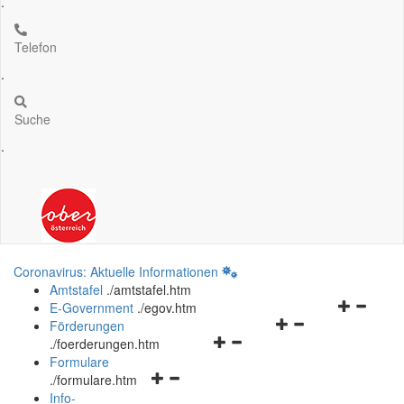
.
Telefon
.
Suche
.
Coronavirus: Aktuelle Informationen
Amtstafel
.
/amtstafel.htm
Navigation
E-Government
.
/egov.htm
Navigationsmenü
öffnen
Förderungen
Navigationsmenü
öffnen
und
.
/foerderungen.htm
öffnen
und
schließen
Formulare
Navigationsmenü
und
schließen
.
/formulare.htm
öffnen
schließen
Info-