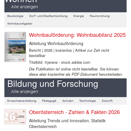
Alle anzeigen
Baubiologie
Dorf- und Stadtentwicklung
Energie
Raumordnung
Wohnbauratgeber
Wohnbauförderung: Wohnbaubilanz 2025
Abteilung Wohnbauförderung
Bericht | 2026 | kostenlos | Artikel zur Zeit nicht
bestellbar
Titelbild: ©jerane - stock.adobe.com
Die Publikation ist online nicht bestellbar. Sie können
diese aber kostenfrei als PDF-Dokument herunterladen.
Bildung und Forschung
Alle anzeigen
Erwachsenenbildung
Pädagogik
Schulen
Technologie
Zukunft
Oberösterreich - Zahlen & Fakten 2026
Abteilung Trends und Innovation, Statistik
Oberösterreich