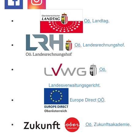
.
.
Oö.
Landtag
.
Oö.
Landesrechnungshof
.
Oö.
Landesverwaltungsgericht
.
Europe Direct
OÖ
.
Oö.
Zukunftsakademie
.