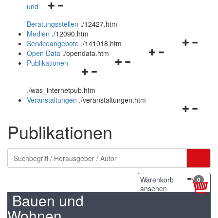
Navigationsmenü
und
und
öffnen
schließen
Beratungsstellen
.
/12427.htm
und
Medien
.
/12090.htm
schließen
Navigation
Serviceangebote
.
/141018.htm
Navigationsmenü
öffnen
Open Data
.
/opendata.htm
Navigationsmenü
öffnen
und
Publikationen
Navigationsmenü
öffnen
und
schließen
öffnen
und
schließen
.
/was_internetpub.htm
und
schließen
Veranstaltungen
.
/veranstaltungen.htm
schließen
Navigation
öffnen
Publikationen
und
schließen
Warenkorb
0
ansehen
Bauen und
Wohnen