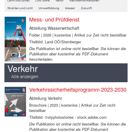
Lärm und Schall
Luft, Klima
Natur
Rechtsinformationen
Strahlen und Licht
Umweltbildung
Wasser
Zukunft
Mess- und Prüfdienst
Abteilung Wasserwirtschaft
Folder | 2026 | kostenlos | Artikel zur Zeit nicht bestellbar
Titelbild: Land OÖ/Sternberger
Die Publikation ist online nicht bestellbar. Sie können die
Publikation aber kostenfrei als PDF-Dokument
herunterladen.
Verkehr
Alle anzeigen
Verkehrssicherheitsprogramm 2023-2030
Abteilung Verkehr
Broschüre | 2023 | kostenlos | Artikel zur Zeit nicht
bestellbar
Titelbild: ©olyphotostories - stock.adobe.com
Die Publikation ist online nicht bestellbar. Sie können die
Publikation aber kostenfrei als PDF-Dokument