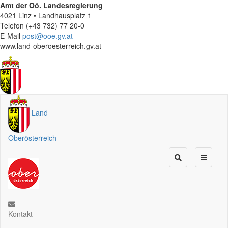
Amt der
Oö.
Landesregierung
4021 Linz • Landhausplatz 1
Telefon (+43 732) 77 20-0
E-Mail
post@ooe.gv.at
www.land-oberoesterreich.gv.at
Land
Oberösterreich
Kontakt