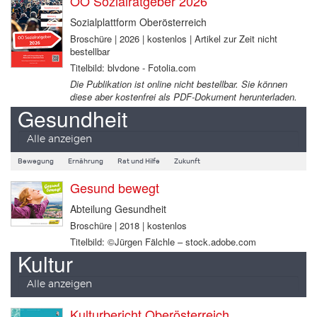
OÖ Sozialratgeber 2026
Sozialplattform Oberösterreich
Broschüre | 2026 | kostenlos | Artikel zur Zeit nicht
bestellbar
Titelbild: blvdone - Fotolia.com
Die Publikation ist online nicht bestellbar. Sie können
diese aber kostenfrei als PDF-Dokument herunterladen.
Gesundheit
Alle anzeigen
Bewegung
Ernährung
Rat und Hilfe
Zukunft
Gesund bewegt
Abteilung Gesundheit
Broschüre | 2018 | kostenlos
Titelbild: ©Jürgen Fälchle – stock.adobe.com
Kultur
Alle anzeigen
Kulturbericht Oberösterreich