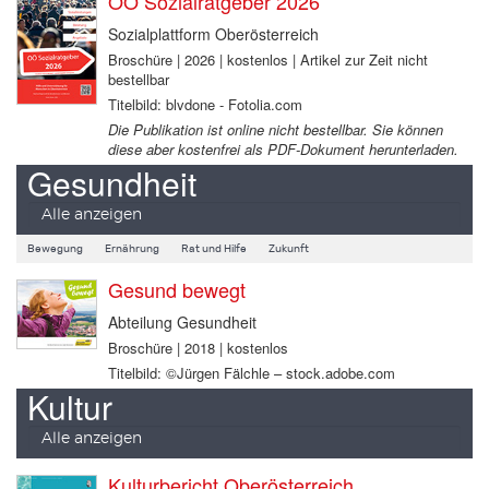
OÖ Sozialratgeber 2026
Sozialplattform Oberösterreich
Broschüre | 2026 | kostenlos | Artikel zur Zeit nicht
bestellbar
Titelbild: blvdone - Fotolia.com
Die Publikation ist online nicht bestellbar. Sie können
diese aber kostenfrei als PDF-Dokument herunterladen.
Gesundheit
Alle anzeigen
Bewegung
Ernährung
Rat und Hilfe
Zukunft
Gesund bewegt
Abteilung Gesundheit
Broschüre | 2018 | kostenlos
Titelbild: ©Jürgen Fälchle – stock.adobe.com
Kultur
Alle anzeigen
Kulturbericht Oberösterreich