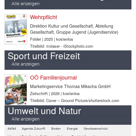
Alle anzeigen
Wehrpflicht
Direktion Kultur und Gesellschaft, Abteilung
Gesellschaft, Gruppe Jugend (Jugendservice)
Folder | 2025 | kostenlos
Titelbild: ©olaser - iStockphoto.com
Sport und Freizeit
Alle anzeigen
OÖ Familienjournal
Marketingservice Thomas Mikscha GmbH
Zeitschrift | 2026 | kostenlos
Titelbild: Cover – Ground Picture/shutterstock.com
Umwelt und Natur
Alle anzeigen
Abfall
Agenda.Zukunft
Boden
Energie
Gewässerschutz