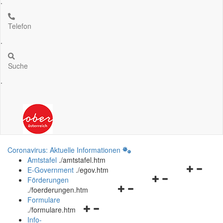
.
Telefon
.
Suche
.
Coronavirus: Aktuelle Informationen
Amtstafel
.
/amtstafel.htm
Navigation
E-Government
.
/egov.htm
Navigationsmenü
öffnen
Förderungen
Navigationsmenü
öffnen
und
.
/foerderungen.htm
öffnen
und
schließen
Formulare
Navigationsmenü
und
schließen
.
/formulare.htm
öffnen
schließen
Info-