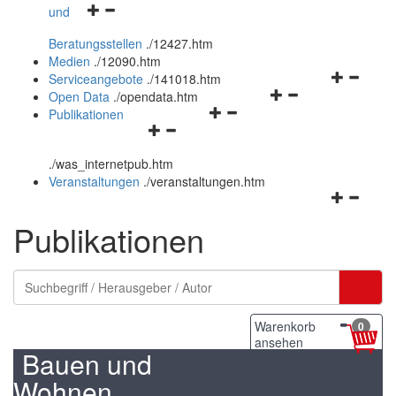
Navigationsmenü
und
und
öffnen
schließen
Beratungsstellen
.
/12427.htm
und
Medien
.
/12090.htm
schließen
Navigation
Serviceangebote
.
/141018.htm
Navigationsmenü
öffnen
Open Data
.
/opendata.htm
Navigationsmenü
öffnen
und
Publikationen
Navigationsmenü
öffnen
und
schließen
öffnen
und
schließen
.
/was_internetpub.htm
und
schließen
Veranstaltungen
.
/veranstaltungen.htm
schließen
Navigation
öffnen
Publikationen
und
schließen
Warenkorb
0
ansehen
Bauen und
Wohnen