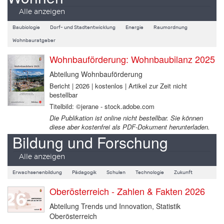
Alle anzeigen
Baubiologie
Dorf- und Stadtentwicklung
Energie
Raumordnung
Wohnbauratgeber
Wohnbauförderung: Wohnbaubilanz 2025
Abteilung Wohnbauförderung
Bericht | 2026 | kostenlos | Artikel zur Zeit nicht
bestellbar
Titelbild: ©jerane - stock.adobe.com
Die Publikation ist online nicht bestellbar. Sie können
diese aber kostenfrei als PDF-Dokument herunterladen.
Bildung und Forschung
Alle anzeigen
Erwachsenenbildung
Pädagogik
Schulen
Technologie
Zukunft
Oberösterreich - Zahlen & Fakten 2026
Abteilung Trends und Innovation, Statistik
Oberösterreich