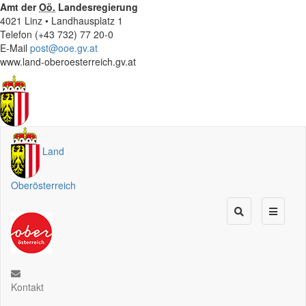
Amt der
Oö.
Landesregierung
4021 Linz • Landhausplatz 1
Telefon (+43 732) 77 20-0
E-Mail
post@ooe.gv.at
www.land-oberoesterreich.gv.at
Land
Oberösterreich
Kontakt