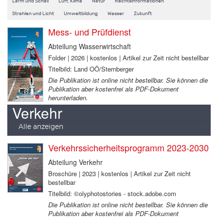
Lärm und Schall
Luft, Klima
Natur
Rechtsinformationen
Strahlen und Licht
Umweltbildung
Wasser
Zukunft
Mess- und Prüfdienst
Abteilung Wasserwirtschaft
Folder | 2026 | kostenlos | Artikel zur Zeit nicht bestellbar
Titelbild: Land OÖ/Sternberger
Die Publikation ist online nicht bestellbar. Sie können die
Publikation aber kostenfrei als PDF-Dokument
herunterladen.
Verkehr
Alle anzeigen
Verkehrssicherheitsprogramm 2023-2030
Abteilung Verkehr
Broschüre | 2023 | kostenlos | Artikel zur Zeit nicht
bestellbar
Titelbild: ©olyphotostories - stock.adobe.com
Die Publikation ist online nicht bestellbar. Sie können die
Publikation aber kostenfrei als PDF-Dokument