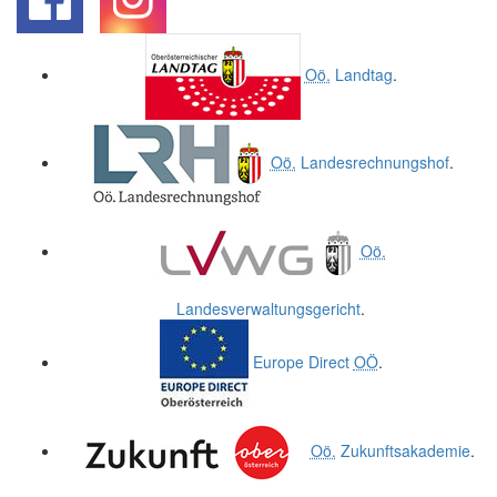
.
.
Oö.
Landtag
.
Oö.
Landesrechnungshof
.
Oö.
Landesverwaltungsgericht
.
Europe Direct
OÖ
.
Oö.
Zukunftsakademie
.