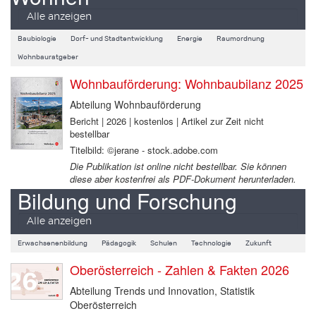
Alle anzeigen
Baubiologie
Dorf- und Stadtentwicklung
Energie
Raumordnung
Wohnbauratgeber
Wohnbauförderung: Wohnbaubilanz 2025
Abteilung Wohnbauförderung
Bericht | 2026 | kostenlos | Artikel zur Zeit nicht
bestellbar
Titelbild: ©jerane - stock.adobe.com
Die Publikation ist online nicht bestellbar. Sie können
diese aber kostenfrei als PDF-Dokument herunterladen.
Bildung und Forschung
Alle anzeigen
Erwachsenenbildung
Pädagogik
Schulen
Technologie
Zukunft
Oberösterreich - Zahlen & Fakten 2026
Abteilung Trends und Innovation, Statistik
Oberösterreich