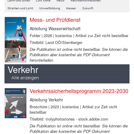
Lärm und Schall
Luft, Klima
Natur
Rechtsinformationen
Strahlen und Licht
Umweltbildung
Wasser
Zukunft
Mess- und Prüfdienst
Abteilung Wasserwirtschaft
Folder | 2026 | kostenlos | Artikel zur Zeit nicht bestellbar
Titelbild: Land OÖ/Sternberger
Die Publikation ist online nicht bestellbar. Sie können die
Publikation aber kostenfrei als PDF-Dokument
herunterladen.
Verkehr
Alle anzeigen
Verkehrssicherheitsprogramm 2023-2030
Abteilung Verkehr
Broschüre | 2023 | kostenlos | Artikel zur Zeit nicht
bestellbar
Titelbild: ©olyphotostories - stock.adobe.com
Die Publikation ist online nicht bestellbar. Sie können die
Publikation aber kostenfrei als PDF-Dokument