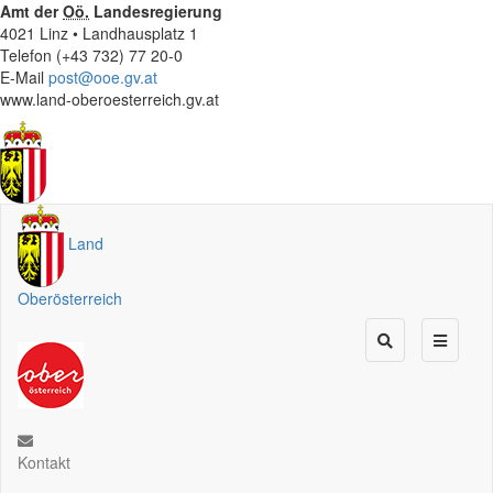
Amt der
Oö.
Landesregierung
4021 Linz • Landhausplatz 1
Telefon (+43 732) 77 20-0
E-Mail
post@ooe.gv.at
www.land-oberoesterreich.gv.at
Land
Oberösterreich
Kontakt