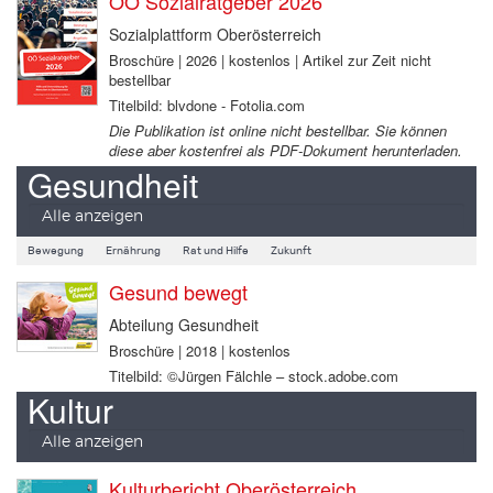
OÖ Sozialratgeber 2026
Sozialplattform Oberösterreich
Broschüre | 2026 | kostenlos | Artikel zur Zeit nicht
bestellbar
Titelbild: blvdone - Fotolia.com
Die Publikation ist online nicht bestellbar. Sie können
diese aber kostenfrei als PDF-Dokument herunterladen.
Gesundheit
Alle anzeigen
Bewegung
Ernährung
Rat und Hilfe
Zukunft
Gesund bewegt
Abteilung Gesundheit
Broschüre | 2018 | kostenlos
Titelbild: ©Jürgen Fälchle – stock.adobe.com
Kultur
Alle anzeigen
Kulturbericht Oberösterreich