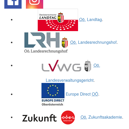
.
.
Oö.
Landtag
.
Oö.
Landesrechnungshof
.
Oö.
Landesverwaltungsgericht
.
Europe Direct
OÖ
.
Oö.
Zukunftsakademie
.