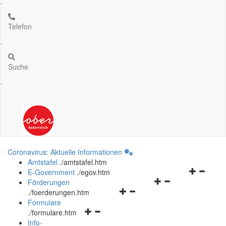
.
Telefon
.
Suche
.
Coronavirus: Aktuelle Informationen
Amtstafel
.
/amtstafel.htm
Navigation
E-Government
.
/egov.htm
Navigationsmenü
öffnen
Förderungen
Navigationsmenü
öffnen
und
.
/foerderungen.htm
öffnen
und
schließen
Formulare
Navigationsmenü
und
schließen
.
/formulare.htm
öffnen
schließen
Info-