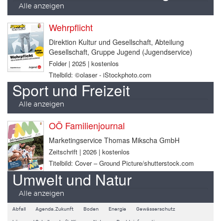
Alle anzeigen
Wehrpflicht
Direktion Kultur und Gesellschaft, Abteilung
Gesellschaft, Gruppe Jugend (Jugendservice)
Folder | 2025 | kostenlos
Titelbild: ©olaser - iStockphoto.com
Sport und Freizeit
Alle anzeigen
OÖ Familienjournal
Marketingservice Thomas Mikscha GmbH
Zeitschrift | 2026 | kostenlos
Titelbild: Cover – Ground Picture/shutterstock.com
Umwelt und Natur
Alle anzeigen
Abfall
Agenda.Zukunft
Boden
Energie
Gewässerschutz