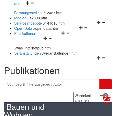
Navigationsmenü
und
und
öffnen
schließen
Beratungsstellen
.
/12427.htm
und
Medien
.
/12090.htm
schließen
Navigation
Serviceangebote
.
/141018.htm
Navigationsmenü
öffnen
Open Data
.
/opendata.htm
Navigationsmenü
öffnen
und
Publikationen
Navigationsmenü
öffnen
und
schließen
öffnen
und
schließen
.
/was_internetpub.htm
und
schließen
Veranstaltungen
.
/veranstaltungen.htm
schließen
Navigation
öffnen
Publikationen
und
schließen
Warenkorb
0
ansehen
Bauen und
Wohnen