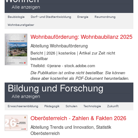
Alle anzeigen
Baubiologie
Dorf- und Stadtentwicklung
Energie
Raumordnung
Wohnbauratgeber
Wohnbauförderung: Wohnbaubilanz 2025
Abteilung Wohnbauförderung
Bericht | 2026 | kostenlos | Artikel zur Zeit nicht
bestellbar
Titelbild: ©jerane - stock.adobe.com
Die Publikation ist online nicht bestellbar. Sie können
diese aber kostenfrei als PDF-Dokument herunterladen.
Bildung und Forschung
Alle anzeigen
Erwachsenenbildung
Pädagogik
Schulen
Technologie
Zukunft
Oberösterreich - Zahlen & Fakten 2026
Abteilung Trends und Innovation, Statistik
Oberösterreich