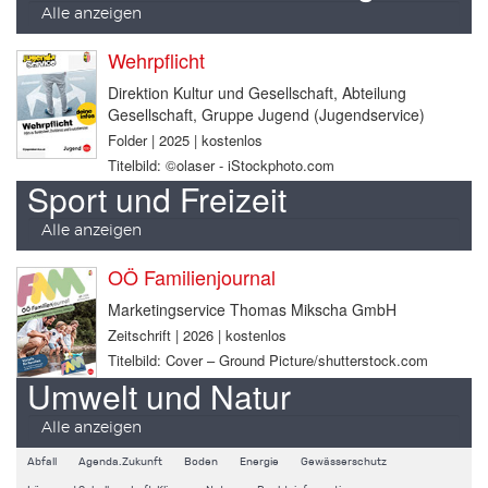
Alle anzeigen
Wehrpflicht
Direktion Kultur und Gesellschaft, Abteilung
Gesellschaft, Gruppe Jugend (Jugendservice)
Folder | 2025 | kostenlos
Titelbild: ©olaser - iStockphoto.com
Sport und Freizeit
Alle anzeigen
OÖ Familienjournal
Marketingservice Thomas Mikscha GmbH
Zeitschrift | 2026 | kostenlos
Titelbild: Cover – Ground Picture/shutterstock.com
Umwelt und Natur
Alle anzeigen
Abfall
Agenda.Zukunft
Boden
Energie
Gewässerschutz