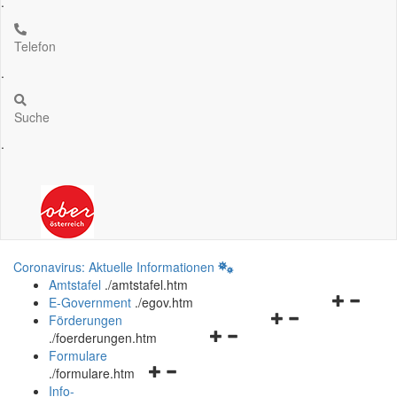
.
Telefon
.
Suche
.
Coronavirus: Aktuelle Informationen
Amtstafel
.
/amtstafel.htm
Navigation
E-Government
.
/egov.htm
Navigationsmenü
öffnen
Förderungen
Navigationsmenü
öffnen
und
.
/foerderungen.htm
öffnen
und
schließen
Formulare
Navigationsmenü
und
schließen
.
/formulare.htm
öffnen
schließen
Info-