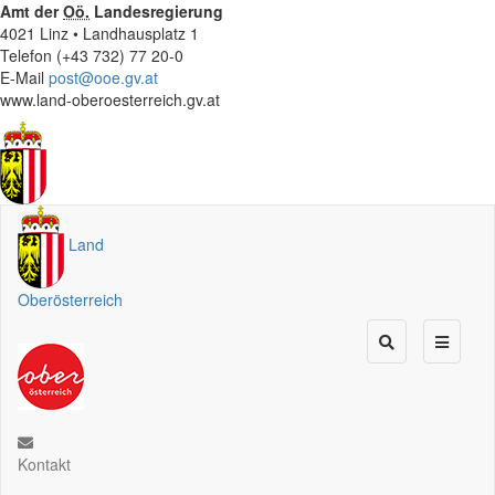
Amt der
Oö.
Landesregierung
4021 Linz • Landhausplatz 1
Telefon (+43 732) 77 20-0
E-Mail
post@ooe.gv.at
www.land-oberoesterreich.gv.at
Land
Oberösterreich
Kontakt