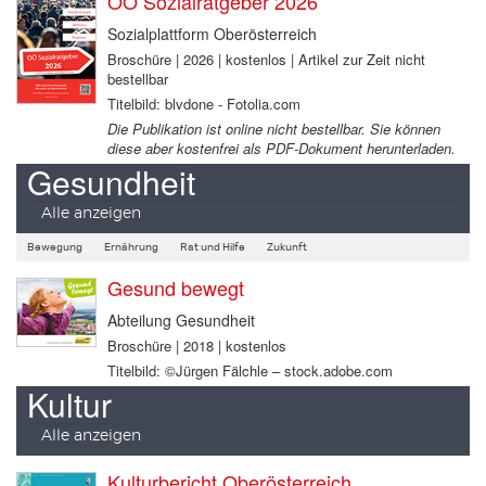
OÖ Sozialratgeber 2026
Sozialplattform Oberösterreich
Broschüre | 2026 | kostenlos | Artikel zur Zeit nicht
bestellbar
Titelbild: blvdone - Fotolia.com
Die Publikation ist online nicht bestellbar. Sie können
diese aber kostenfrei als PDF-Dokument herunterladen.
Gesundheit
Alle anzeigen
Bewegung
Ernährung
Rat und Hilfe
Zukunft
Gesund bewegt
Abteilung Gesundheit
Broschüre | 2018 | kostenlos
Titelbild: ©Jürgen Fälchle – stock.adobe.com
Kultur
Alle anzeigen
Kulturbericht Oberösterreich