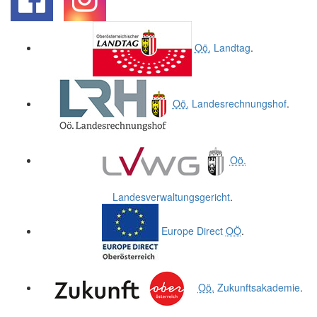
.
.
Oö.
Landtag
.
Oö.
Landesrechnungshof
.
Oö.
Landesverwaltungsgericht
.
Europe Direct
OÖ
.
Oö.
Zukunftsakademie
.