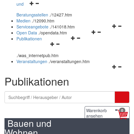
Navigationsmenü
und
und
öffnen
schließen
Beratungsstellen
.
/12427.htm
und
Medien
.
/12090.htm
schließen
Navigation
Serviceangebote
.
/141018.htm
Navigationsmenü
öffnen
Open Data
.
/opendata.htm
Navigationsmenü
öffnen
und
Publikationen
Navigationsmenü
öffnen
und
schließen
öffnen
und
schließen
.
/was_internetpub.htm
und
schließen
Veranstaltungen
.
/veranstaltungen.htm
schließen
Navigation
öffnen
Publikationen
und
schließen
Warenkorb
0
ansehen
Bauen und
Wohnen