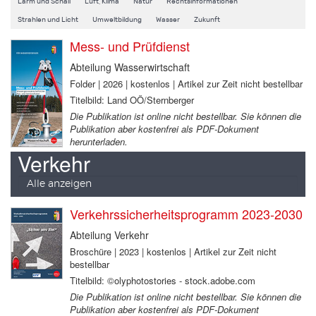
Lärm und Schall
Luft, Klima
Natur
Rechtsinformationen
Strahlen und Licht
Umweltbildung
Wasser
Zukunft
Mess- und Prüfdienst
Abteilung Wasserwirtschaft
Folder | 2026 | kostenlos | Artikel zur Zeit nicht bestellbar
Titelbild: Land OÖ/Sternberger
Die Publikation ist online nicht bestellbar. Sie können die
Publikation aber kostenfrei als PDF-Dokument
herunterladen.
Verkehr
Alle anzeigen
Verkehrssicherheitsprogramm 2023-2030
Abteilung Verkehr
Broschüre | 2023 | kostenlos | Artikel zur Zeit nicht
bestellbar
Titelbild: ©olyphotostories - stock.adobe.com
Die Publikation ist online nicht bestellbar. Sie können die
Publikation aber kostenfrei als PDF-Dokument