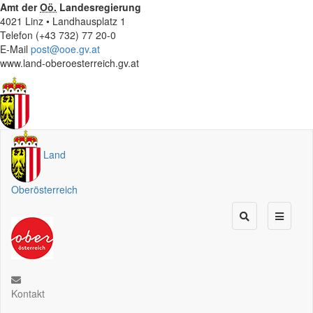
Amt der
Oö.
Landesregierung
4021 Linz • Landhausplatz 1
Telefon (+43 732) 77 20-0
E-Mail
post@ooe.gv.at
www.land-oberoesterreich.gv.at
Land
Oberösterreich
Kontakt