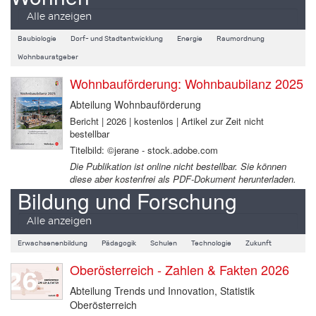
Alle anzeigen
Baubiologie
Dorf- und Stadtentwicklung
Energie
Raumordnung
Wohnbauratgeber
Wohnbauförderung: Wohnbaubilanz 2025
Abteilung Wohnbauförderung
Bericht | 2026 | kostenlos | Artikel zur Zeit nicht
bestellbar
Titelbild: ©jerane - stock.adobe.com
Die Publikation ist online nicht bestellbar. Sie können
diese aber kostenfrei als PDF-Dokument herunterladen.
Bildung und Forschung
Alle anzeigen
Erwachsenenbildung
Pädagogik
Schulen
Technologie
Zukunft
Oberösterreich - Zahlen & Fakten 2026
Abteilung Trends und Innovation, Statistik
Oberösterreich