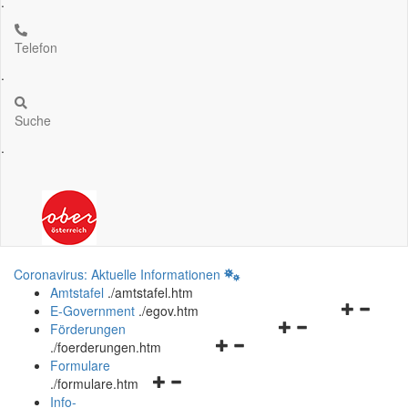
.
Telefon
.
Suche
.
Coronavirus: Aktuelle Informationen
Amtstafel
.
/amtstafel.htm
Navigation
E-Government
.
/egov.htm
Navigationsmenü
öffnen
Förderungen
Navigationsmenü
öffnen
und
.
/foerderungen.htm
öffnen
und
schließen
Formulare
Navigationsmenü
und
schließen
.
/formulare.htm
öffnen
schließen
Info-