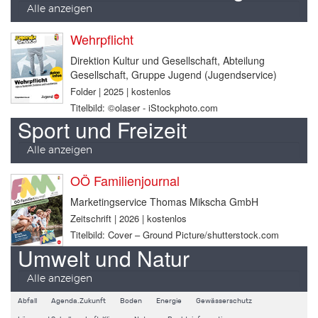
Alle anzeigen
Wehrpflicht
Direktion Kultur und Gesellschaft, Abteilung
Gesellschaft, Gruppe Jugend (Jugendservice)
Folder | 2025 | kostenlos
Titelbild: ©olaser - iStockphoto.com
Sport und Freizeit
Alle anzeigen
OÖ Familienjournal
Marketingservice Thomas Mikscha GmbH
Zeitschrift | 2026 | kostenlos
Titelbild: Cover – Ground Picture/shutterstock.com
Umwelt und Natur
Alle anzeigen
Abfall
Agenda.Zukunft
Boden
Energie
Gewässerschutz