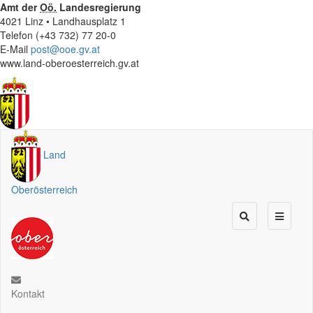
Amt der
Oö.
Landesregierung
4021 Linz • Landhausplatz 1
Telefon (+43 732) 77 20-0
E-Mail
post@ooe.gv.at
www.land-oberoesterreich.gv.at
Land
Oberösterreich
Kontakt