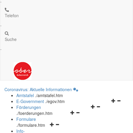
.
Telefon
.
Suche
.
Coronavirus: Aktuelle Informationen
Amtstafel
.
/amtstafel.htm
Navigation
E-Government
.
/egov.htm
Navigationsmenü
öffnen
Förderungen
Navigationsmenü
öffnen
und
.
/foerderungen.htm
öffnen
und
schließen
Formulare
Navigationsmenü
und
schließen
.
/formulare.htm
öffnen
schließen
Info-