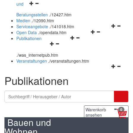
Navigationsmenü
und
und
öffnen
schließen
Beratungsstellen
.
/12427.htm
und
Medien
.
/12090.htm
schließen
Navigation
Serviceangebote
.
/141018.htm
Navigationsmenü
öffnen
Open Data
.
/opendata.htm
Navigationsmenü
öffnen
und
Publikationen
Navigationsmenü
öffnen
und
schließen
öffnen
und
schließen
.
/was_internetpub.htm
und
schließen
Veranstaltungen
.
/veranstaltungen.htm
schließen
Navigation
öffnen
Publikationen
und
schließen
Warenkorb
0
ansehen
Bauen und
Wohnen