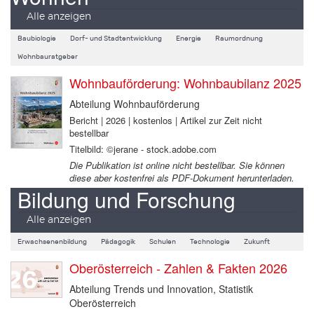
Alle anzeigen
Baubiologie
Dorf- und Stadtentwicklung
Energie
Raumordnung
Wohnbauratgeber
Wohnbauförderung: Wohnbaubilanz 2025
Abteilung Wohnbauförderung
Bericht | 2026 | kostenlos | Artikel zur Zeit nicht
bestellbar
Titelbild: ©jerane - stock.adobe.com
Die Publikation ist online nicht bestellbar. Sie können
diese aber kostenfrei als PDF-Dokument herunterladen.
Bildung und Forschung
Alle anzeigen
Erwachsenenbildung
Pädagogik
Schulen
Technologie
Zukunft
Oberösterreich - Zahlen & Fakten 2026
Abteilung Trends und Innovation, Statistik
Oberösterreich