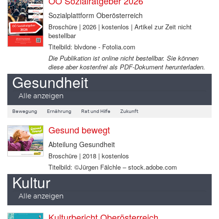
OÖ Sozialratgeber 2026
Sozialplattform Oberösterreich
Broschüre | 2026 | kostenlos | Artikel zur Zeit nicht
bestellbar
Titelbild: blvdone - Fotolia.com
Die Publikation ist online nicht bestellbar. Sie können
diese aber kostenfrei als PDF-Dokument herunterladen.
Gesundheit
Alle anzeigen
Bewegung
Ernährung
Rat und Hilfe
Zukunft
Gesund bewegt
Abteilung Gesundheit
Broschüre | 2018 | kostenlos
Titelbild: ©Jürgen Fälchle – stock.adobe.com
Kultur
Alle anzeigen
Kulturbericht Oberösterreich