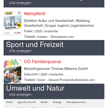
Alle anzeigen
Wehrpflicht
Direktion Kultur und Gesellschaft, Abteilung
Gesellschaft, Gruppe Jugend (Jugendservice)
Folder | 2025 | kostenlos
Titelbild: ©olaser - iStockphoto.com
Sport und Freizeit
Alle anzeigen
OÖ Familienjournal
Marketingservice Thomas Mikscha GmbH
Zeitschrift | 2026 | kostenlos
Titelbild: Cover – Ground Picture/shutterstock.com
Umwelt und Natur
Alle anzeigen
Abfall
Agenda.Zukunft
Boden
Energie
Gewässerschutz