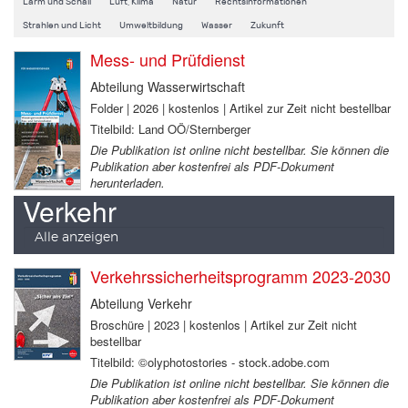
Lärm und Schall
Luft, Klima
Natur
Rechtsinformationen
Strahlen und Licht
Umweltbildung
Wasser
Zukunft
Mess- und Prüfdienst
Abteilung Wasserwirtschaft
Folder | 2026 | kostenlos | Artikel zur Zeit nicht bestellbar
Titelbild: Land OÖ/Sternberger
Die Publikation ist online nicht bestellbar. Sie können die
Publikation aber kostenfrei als PDF-Dokument
herunterladen.
Verkehr
Alle anzeigen
Verkehrssicherheitsprogramm 2023-2030
Abteilung Verkehr
Broschüre | 2023 | kostenlos | Artikel zur Zeit nicht
bestellbar
Titelbild: ©olyphotostories - stock.adobe.com
Die Publikation ist online nicht bestellbar. Sie können die
Publikation aber kostenfrei als PDF-Dokument