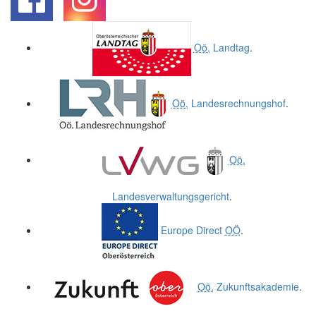
.
.
Oö.
Landtag
.
Oö.
Landesrechnungshof
.
Oö.
Landesverwaltungsgericht
.
Europe Direct
OÖ
.
Oö.
Zukunftsakademie
.