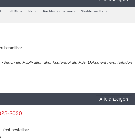
l
Luft, Klima
Natur
Rechtsinformationen
Strahlen und Licht
ht bestellbar
Sie können die Publikation aber kostenfrei als PDF-Dokument herunterladen.
Alle anzeigen
023-2030
 nicht bestellbar
m