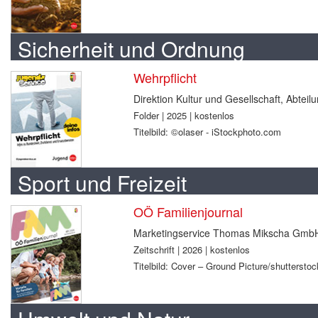
Sicherheit und Ordnung
Wehrpflicht
Direktion Kultur und Gesellschaft, Abtei
Folder | 2025 | kostenlos
Titelbild: ©olaser - iStockphoto.com
Sport und Freizeit
OÖ Familienjournal
Marketingservice Thomas Mikscha Gmb
Zeitschrift | 2026 | kostenlos
Titelbild: Cover – Ground Picture/shuttersto