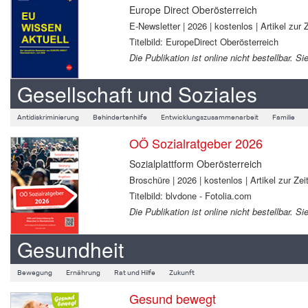
Europe Direct Oberösterreich
E-Newsletter | 2026 | kostenlos | Artikel zur Z
Titelbild: EuropeDirect Oberösterreich
Die Publikation ist online nicht bestellbar.
Gesellschaft und Soziales
Antidiskriminierung
Behindertenhilfe
Entwicklungszusammenarbeit
Familie
OÖ Sozialratgeber 2026
Sozialplattform Oberösterreich
Broschüre | 2026 | kostenlos | Artikel zur Zeit
Titelbild: blvdone - Fotolia.com
Die Publikation ist online nicht bestellbar.
Gesundheit
Bewegung
Ernährung
Rat und Hilfe
Zukunft
Gesund bewegt