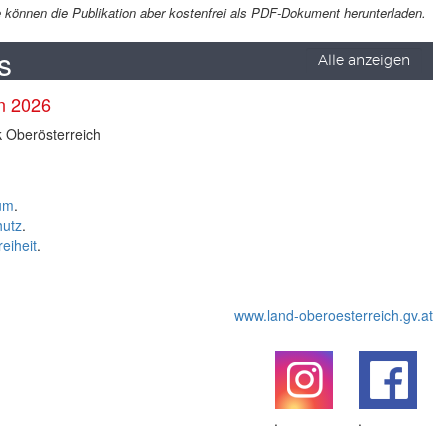
Sie können die Publikation aber kostenfrei als PDF-Dokument herunterladen.
s
Alle anzeigen
en 2026
k Oberösterreich
um
.
hutz
.
reiheit
.
www.land-oberoesterreich.gv.at
.
.