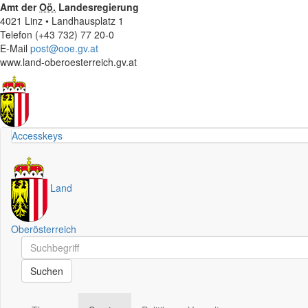
Amt der
Oö.
Landesregierung
4021 Linz • Landhausplatz 1
Telefon (+43 732) 77 20-0
E-Mail
post@ooe.gv.at
www.land-oberoesterreich.gv.at
Accesskeys
Land
Oberösterreich
Schnellsuche
Schnellsuche
Suchen