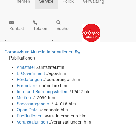
Themen
Service
Politik
Verwaltung
.
.
.
.
Kontakt
Telefon
Suche
.
.
.
Coronavirus: Aktuelle Informationen
Publikationen
Amtstafel
.
/amtstafel.htm
E-Government
.
/egov.htm
Förderungen
.
/foerderungen.htm
Formulare
.
/formulare.htm
Info- und Beratungsstellen
.
/12427.htm
Medien
.
/12090.htm
Serviceangebote
.
/141018.htm
Open Data
.
/opendata.htm
Publikationen
.
/was_internetpub.htm
Veranstaltungen
.
/veranstaltungen.htm