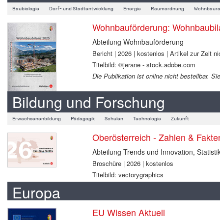
Baubiologie
Dorf- und Stadtentwicklung
Energie
Raumordnung
Wohnbaura
Wohnbauförderung: Wohnbaubil
Abteilung Wohnbauförderung
Bericht | 2026 | kostenlos | Artikel zur Zeit ni
Titelbild: ©jerane - stock.adobe.com
Die Publikation ist online nicht bestellbar.
Bildung und Forschung
Erwachsenenbildung
Pädagogik
Schulen
Technologie
Zukunft
Oberösterreich - Zahlen & Fakt
Abteilung Trends und Innovation, Statisti
Broschüre | 2026 | kostenlos
Titelbild: vectorygraphics
Europa
EU Wissen Aktuell