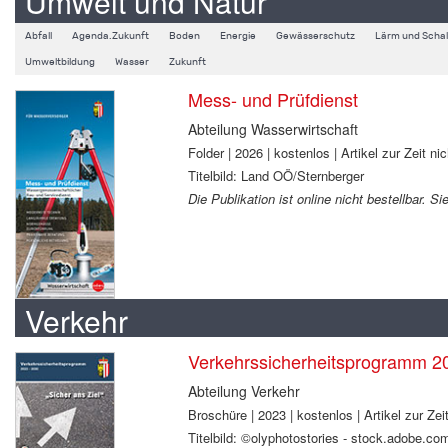
Umwelt und Natur
Abfall
Agenda.Zukunft
Boden
Energie
Gewässerschutz
Lärm und Schal
Umweltbildung
Wasser
Zukunft
Mess- und Prüfdienst
Abteilung Wasserwirtschaft
Folder | 2026 | kostenlos | Artikel zur Zeit nic
Titelbild: Land OÖ/Sternberger
Die Publikation ist online nicht bestellbar. 
Verkehr
Verkehrssicherheitsprogramm 2
Abteilung Verkehr
Broschüre | 2023 | kostenlos | Artikel zur Zeit
Titelbild: ©olyphotostories - stock.adobe.co