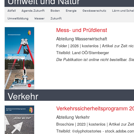
Umwelt und Natur
Abfall
Agenda.Zukunft
Boden
Energie
Gewässerschutz
Lärm und Schal
Umweltbildung
Wasser
Zukunft
Mess- und Prüfdienst
Abteilung Wasserwirtschaft
Folder | 2026 | kostenlos | Artikel zur Zeit nic
Titelbild: Land OÖ/Sternberger
Die Publikation ist online nicht bestellbar. 
Verkehr
Verkehrssicherheitsprogramm 2
Abteilung Verkehr
Broschüre | 2023 | kostenlos | Artikel zur Zeit
Titelbild: ©olyphotostories - stock.adobe.co