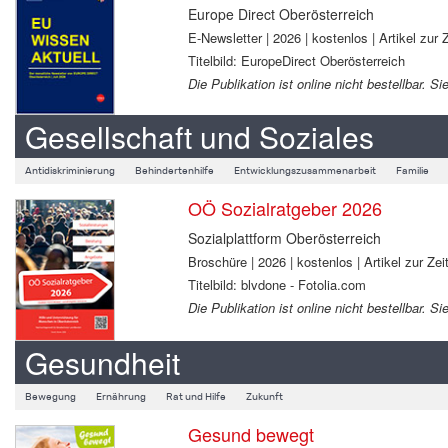
Europe Direct Oberösterreich
E-Newsletter | 2026 | kostenlos | Artikel zur Z
Titelbild: EuropeDirect Oberösterreich
Die Publikation ist online nicht bestellbar.
Gesellschaft und Soziales
Antidiskriminierung
Behindertenhilfe
Entwicklungszusammenarbeit
Familie
OÖ Sozialratgeber 2026
Sozialplattform Oberösterreich
Broschüre | 2026 | kostenlos | Artikel zur Zeit
Titelbild: blvdone - Fotolia.com
Die Publikation ist online nicht bestellbar.
Gesundheit
Bewegung
Ernährung
Rat und Hilfe
Zukunft
Gesund bewegt