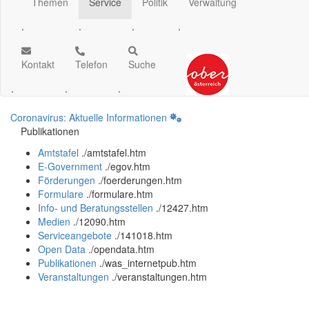
Themen
Service
Politik
Verwaltung
.
.
.
.
Kontakt
Telefon
Suche
.
.
.
Coronavirus: Aktuelle Informationen
Publikationen
Amtstafel
.
/amtstafel.htm
E-Government
.
/egov.htm
Förderungen
.
/foerderungen.htm
Formulare
.
/formulare.htm
Info- und Beratungsstellen
.
/12427.htm
Medien
.
/12090.htm
Serviceangebote
.
/141018.htm
Open Data
.
/opendata.htm
Publikationen
.
/was_internetpub.htm
Veranstaltungen
.
/veranstaltungen.htm