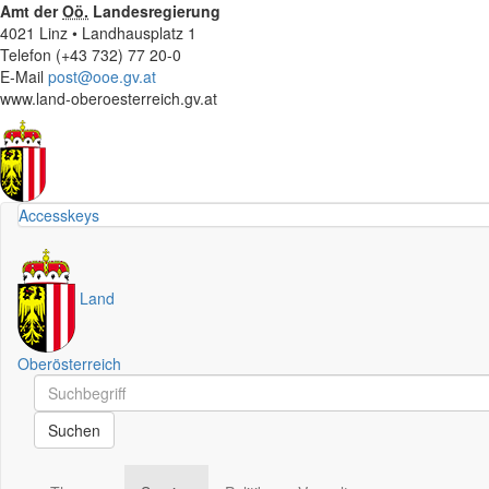
Amt der
Oö.
Landesregierung
4021 Linz • Landhausplatz 1
Telefon (+43 732) 77 20-0
E-Mail
post@ooe.gv.at
www.land-oberoesterreich.gv.at
Accesskeys
Land
Oberösterreich
Schnellsuche
Schnellsuche
Suchen