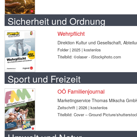
Sicherheit und Ordnung
Wehrpflicht
Direktion Kultur und Gesellschaft, Abtei
Folder | 2025 | kostenlos
Titelbild: ©olaser - iStockphoto.com
Sport und Freizeit
OÖ Familienjournal
Marketingservice Thomas Mikscha Gmb
Zeitschrift | 2026 | kostenlos
Titelbild: Cover – Ground Picture/shuttersto