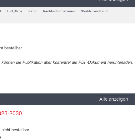
l
Luft, Klima
Natur
Rechtsinformationen
Strahlen und Licht
ht bestellbar
Sie können die Publikation aber kostenfrei als PDF-Dokument herunterladen.
Alle anzeigen
023-2030
 nicht bestellbar
m