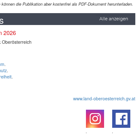
Sie können die Publikation aber kostenfrei als PDF-Dokument herunterladen.
s
Alle anzeigen
en 2026
k Oberösterreich
um
.
hutz
.
reiheit
.
www.land-oberoesterreich.gv.at
.
.