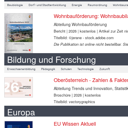
Baubiologie
Dorf- und Stadtentwicklung
Energie
Raumordnung
Wohnbaura
Wohnbauförderung: Wohnbaubil
Abteilung Wohnbauförderung
Bericht | 2026 | kostenlos | Artikel zur Zeit ni
Titelbild: ©jerane - stock.adobe.com
Die Publikation ist online nicht bestellbar.
Bildung und Forschung
Erwachsenenbildung
Pädagogik
Schulen
Technologie
Zukunft
Oberösterreich - Zahlen & Fakt
Abteilung Trends und Innovation, Statisti
Broschüre | 2026 | kostenlos
Titelbild: vectorygraphics
Europa
EU Wissen Aktuell