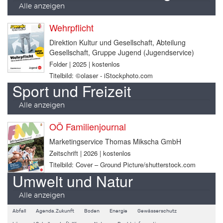
Alle anzeigen
Wehrpflicht
Direktion Kultur und Gesellschaft, Abteilung
Gesellschaft, Gruppe Jugend (Jugendservice)
Folder | 2025 | kostenlos
Titelbild: ©olaser - iStockphoto.com
Sport und Freizeit
Alle anzeigen
OÖ Familienjournal
Marketingservice Thomas Mikscha GmbH
Zeitschrift | 2026 | kostenlos
Titelbild: Cover – Ground Picture/shutterstock.com
Umwelt und Natur
Alle anzeigen
Abfall
Agenda.Zukunft
Boden
Energie
Gewässerschutz