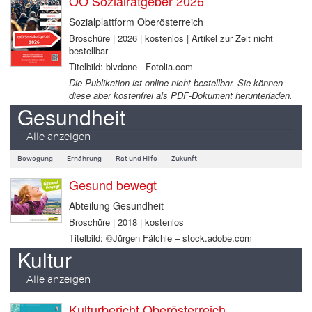
OÖ Sozialratgeber 2026
Sozialplattform Oberösterreich
Broschüre | 2026 | kostenlos | Artikel zur Zeit nicht
bestellbar
Titelbild: blvdone - Fotolia.com
Die Publikation ist online nicht bestellbar. Sie können
diese aber kostenfrei als PDF-Dokument herunterladen.
Gesundheit
Alle anzeigen
Bewegung
Ernährung
Rat und Hilfe
Zukunft
Gesund bewegt
Abteilung Gesundheit
Broschüre | 2018 | kostenlos
Titelbild: ©Jürgen Fälchle – stock.adobe.com
Kultur
Alle anzeigen
Kulturbericht Oberösterreich