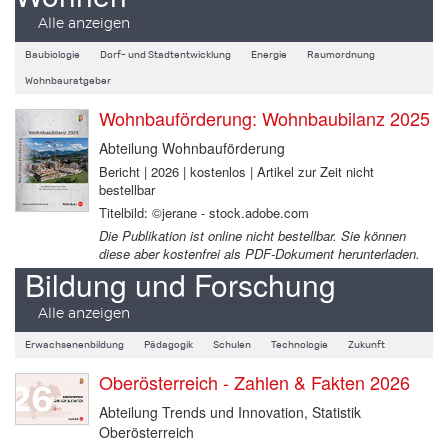
Alle anzeigen
Baubiologie
Dorf- und Stadtentwicklung
Energie
Raumordnung
Wohnbauratgeber
Wohnbauförderung: Wohnbaubilanz 2025
Abteilung Wohnbauförderung
Bericht | 2026 | kostenlos | Artikel zur Zeit nicht
bestellbar
Titelbild: ©jerane - stock.adobe.com
Die Publikation ist online nicht bestellbar. Sie können
diese aber kostenfrei als PDF-Dokument herunterladen.
Bildung und Forschung
Alle anzeigen
Erwachsenenbildung
Pädagogik
Schulen
Technologie
Zukunft
Oberösterreich - Zahlen & Fakten 2026
Abteilung Trends und Innovation, Statistik
Oberösterreich