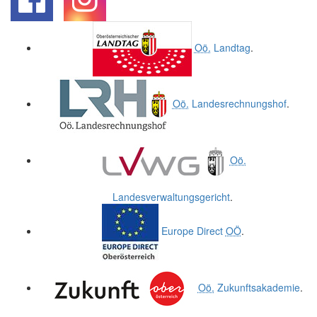
.
.
Oö.
Landtag
.
Oö.
Landesrechnungshof
.
Oö.
Landesverwaltungsgericht
.
Europe Direct
OÖ
.
Oö.
Zukunftsakademie
.