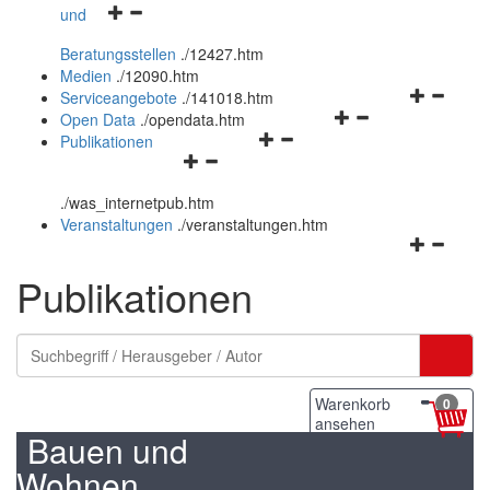
Navigationsmenü
und
und
öffnen
schließen
Beratungsstellen
.
/12427.htm
und
Medien
.
/12090.htm
schließen
Navigation
Serviceangebote
.
/141018.htm
Navigationsmenü
öffnen
Open Data
.
/opendata.htm
Navigationsmenü
öffnen
und
Publikationen
Navigationsmenü
öffnen
und
schließen
öffnen
und
schließen
.
/was_internetpub.htm
und
schließen
Veranstaltungen
.
/veranstaltungen.htm
schließen
Navigation
öffnen
Publikationen
und
schließen
Warenkorb
0
ansehen
Bauen und
Wohnen