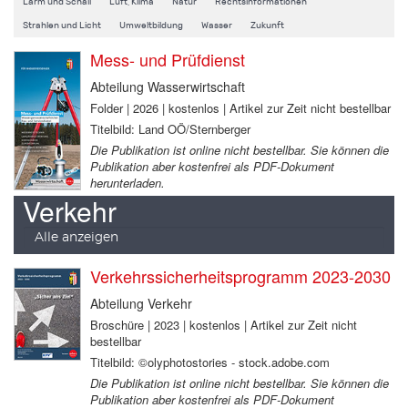
Lärm und Schall
Luft, Klima
Natur
Rechtsinformationen
Strahlen und Licht
Umweltbildung
Wasser
Zukunft
Mess- und Prüfdienst
Abteilung Wasserwirtschaft
Folder | 2026 | kostenlos | Artikel zur Zeit nicht bestellbar
Titelbild: Land OÖ/Sternberger
Die Publikation ist online nicht bestellbar. Sie können die
Publikation aber kostenfrei als PDF-Dokument
herunterladen.
Verkehr
Alle anzeigen
Verkehrssicherheitsprogramm 2023-2030
Abteilung Verkehr
Broschüre | 2023 | kostenlos | Artikel zur Zeit nicht
bestellbar
Titelbild: ©olyphotostories - stock.adobe.com
Die Publikation ist online nicht bestellbar. Sie können die
Publikation aber kostenfrei als PDF-Dokument