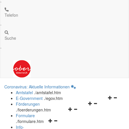
.
Telefon
.
Suche
.
Coronavirus: Aktuelle Informationen
Amtstafel
.
/amtstafel.htm
Navigation
E-Government
.
/egov.htm
Navigationsmenü
öffnen
Förderungen
Navigationsmenü
öffnen
und
.
/foerderungen.htm
öffnen
und
schließen
Formulare
Navigationsmenü
und
schließen
.
/formulare.htm
öffnen
schließen
Info-