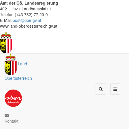
Amt der
Oö.
Landesregierung
4021 Linz • Landhausplatz 1
Telefon (+43 732) 77 20-0
E-Mail
post@ooe.gv.at
www.land-oberoesterreich.gv.at
Land
Oberösterreich
Kontakt