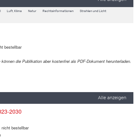
l
Luft, Klima
Natur
Rechtsinformationen
Strahlen und Licht
ht bestellbar
Sie können die Publikation aber kostenfrei als PDF-Dokument herunterladen.
Alle anzeigen
023-2030
 nicht bestellbar
m