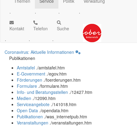
Themen
Service
Politik
Verwaltung
.
.
.
.
Kontakt
Telefon
Suche
.
.
.
Coronavirus: Aktuelle Informationen
Publikationen
Amtstafel
.
/amtstafel.htm
E-Government
.
/egov.htm
Förderungen
.
/foerderungen.htm
Formulare
.
/formulare.htm
Info- und Beratungsstellen
.
/12427.htm
Medien
.
/12090.htm
Serviceangebote
.
/141018.htm
Open Data
.
/opendata.htm
Publikationen
.
/was_internetpub.htm
Veranstaltungen
.
/veranstaltungen.htm