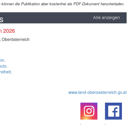
Sie können die Publikation aber kostenfrei als PDF-Dokument herunterladen.
s
Alle anzeigen
en 2026
k Oberösterreich
um
.
hutz
.
reiheit
.
www.land-oberoesterreich.gv.at
.
.