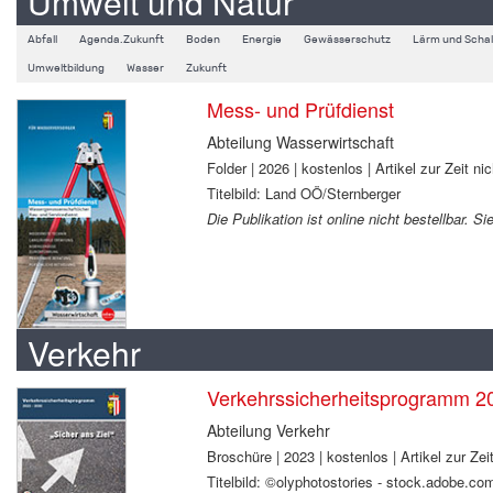
Umwelt und Natur
Abfall
Agenda.Zukunft
Boden
Energie
Gewässerschutz
Lärm und Schal
Umweltbildung
Wasser
Zukunft
Mess- und Prüfdienst
Abteilung Wasserwirtschaft
Folder | 2026 | kostenlos | Artikel zur Zeit nic
Titelbild: Land OÖ/Sternberger
Die Publikation ist online nicht bestellbar. 
Verkehr
Verkehrssicherheitsprogramm 2
Abteilung Verkehr
Broschüre | 2023 | kostenlos | Artikel zur Zeit
Titelbild: ©olyphotostories - stock.adobe.co