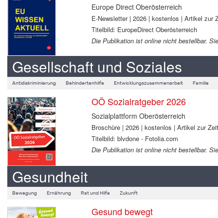
Europe Direct Oberösterreich
E-Newsletter | 2026 | kostenlos | Artikel zur Z
Titelbild: EuropeDirect Oberösterreich
Die Publikation ist online nicht bestellbar.
Gesellschaft und Soziales
Antidiskriminierung
Behindertenhilfe
Entwicklungszusammenarbeit
Familie
OÖ Sozialratgeber 2026
Sozialplattform Oberösterreich
Broschüre | 2026 | kostenlos | Artikel zur Zeit
Titelbild: blvdone - Fotolia.com
Die Publikation ist online nicht bestellbar.
Gesundheit
Bewegung
Ernährung
Rat und Hilfe
Zukunft
Gesund bewegt