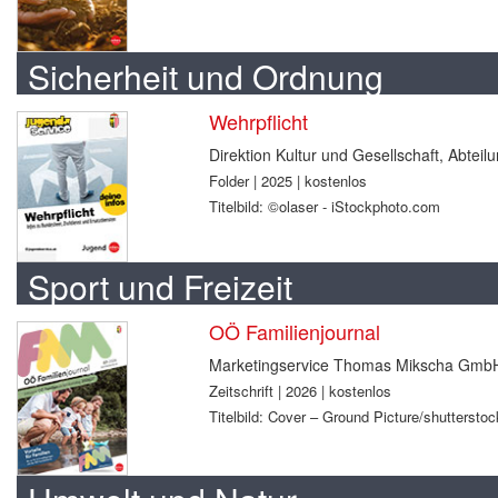
Sicherheit und Ordnung
Wehrpflicht
Direktion Kultur und Gesellschaft, Abtei
Folder | 2025 | kostenlos
Titelbild: ©olaser - iStockphoto.com
Sport und Freizeit
OÖ Familienjournal
Marketingservice Thomas Mikscha Gmb
Zeitschrift | 2026 | kostenlos
Titelbild: Cover – Ground Picture/shuttersto