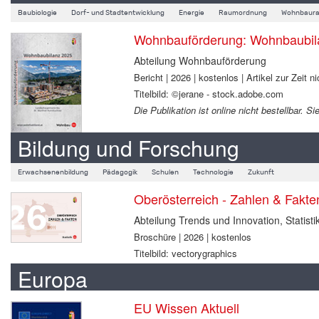
Baubiologie
Dorf- und Stadtentwicklung
Energie
Raumordnung
Wohnbaura
Wohnbauförderung: Wohnbaubil
Abteilung Wohnbauförderung
Bericht | 2026 | kostenlos | Artikel zur Zeit ni
Titelbild: ©jerane - stock.adobe.com
Die Publikation ist online nicht bestellbar.
Bildung und Forschung
Erwachsenenbildung
Pädagogik
Schulen
Technologie
Zukunft
Oberösterreich - Zahlen & Fakt
Abteilung Trends und Innovation, Statisti
Broschüre | 2026 | kostenlos
Titelbild: vectorygraphics
Europa
EU Wissen Aktuell