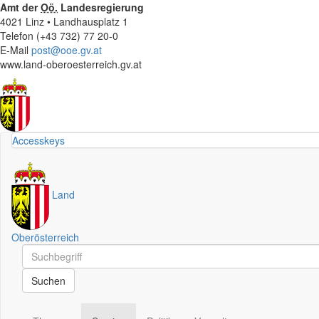
Amt der
Oö.
Landesregierung
4021 Linz • Landhausplatz 1
Telefon (+43 732) 77 20-0
E-Mail
post@ooe.gv.at
www.land-oberoesterreich.gv.at
Accesskeys
Land
Oberösterreich
Schnellsuche
Schnellsuche
Suchen