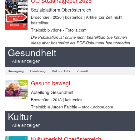
OÖ Sozialratgeber 2026
Sozialplattform Oberösterreich
Broschüre | 2026 | kostenlos | Artikel zur Zeit nicht
bestellbar
Titelbild: blvdone - Fotolia.com
Die Publikation ist online nicht bestellbar. Sie können
diese aber kostenfrei als PDF-Dokument herunterladen.
Gesundheit
Alle anzeigen
Bewegung
Ernährung
Rat und Hilfe
Zukunft
Gesund bewegt
Abteilung Gesundheit
Broschüre | 2018 | kostenlos
Titelbild: ©Jürgen Fälchle – stock.adobe.com
Kultur
Alle anzeigen
Kulturbericht Oberösterreich