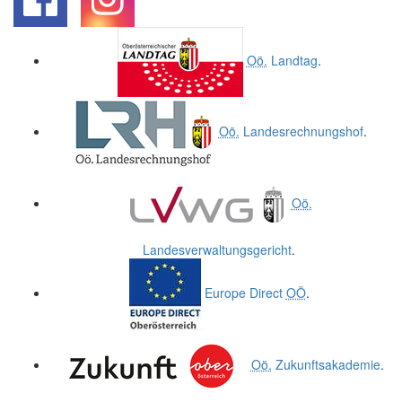
.
.
Oö.
Landtag
.
Oö.
Landesrechnungshof
.
Oö.
Landesverwaltungsgericht
.
Europe Direct
OÖ
.
Oö.
Zukunftsakademie
.