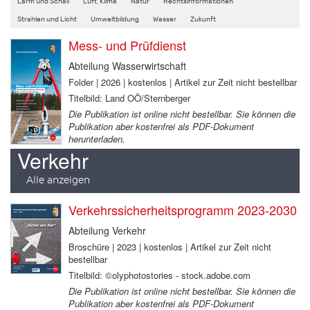
Lärm und Schall
Luft, Klima
Natur
Rechtsinformationen
Strahlen und Licht
Umweltbildung
Wasser
Zukunft
Mess- und Prüfdienst
Abteilung Wasserwirtschaft
Folder | 2026 | kostenlos | Artikel zur Zeit nicht bestellbar
Titelbild: Land OÖ/Sternberger
Die Publikation ist online nicht bestellbar. Sie können die
Publikation aber kostenfrei als PDF-Dokument
herunterladen.
Verkehr
Alle anzeigen
Verkehrssicherheitsprogramm 2023-2030
Abteilung Verkehr
Broschüre | 2023 | kostenlos | Artikel zur Zeit nicht
bestellbar
Titelbild: ©olyphotostories - stock.adobe.com
Die Publikation ist online nicht bestellbar. Sie können die
Publikation aber kostenfrei als PDF-Dokument