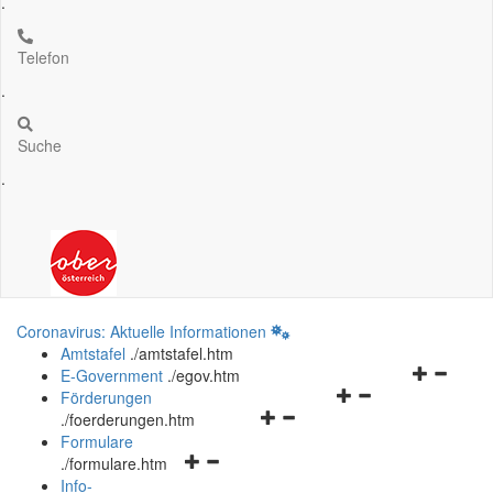
.
Telefon
.
Suche
.
Coronavirus: Aktuelle Informationen
Amtstafel
.
/amtstafel.htm
Navigation
E-Government
.
/egov.htm
Navigationsmenü
öffnen
Förderungen
Navigationsmenü
öffnen
und
.
/foerderungen.htm
öffnen
und
schließen
Formulare
Navigationsmenü
und
schließen
.
/formulare.htm
öffnen
schließen
Info-