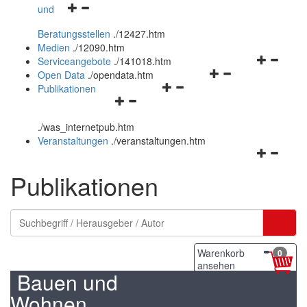
Navigationsmenü
und
und
öffnen
schließen
Beratungsstellen
.
/12427.htm
und
Medien
.
/12090.htm
schließen
Navigation
Serviceangebote
.
/141018.htm
Navigationsmenü
öffnen
Open Data
.
/opendata.htm
Navigationsmenü
öffnen
und
Publikationen
Navigationsmenü
öffnen
und
schließen
öffnen
und
schließen
.
/was_internetpub.htm
und
schließen
Veranstaltungen
.
/veranstaltungen.htm
schließen
Navigation
öffnen
Publikationen
und
schließen
Warenkorb
0
ansehen
Bauen und
Wohnen