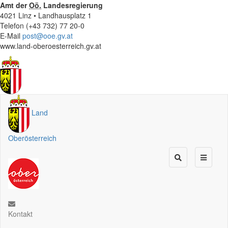
Amt der
Oö.
Landesregierung
4021 Linz • Landhausplatz 1
Telefon (+43 732) 77 20-0
E-Mail
post@ooe.gv.at
www.land-oberoesterreich.gv.at
Land
Oberösterreich
Kontakt