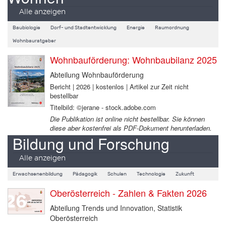
Alle anzeigen
Baubiologie
Dorf- und Stadtentwicklung
Energie
Raumordnung
Wohnbauratgeber
Wohnbauförderung: Wohnbaubilanz 2025
Abteilung Wohnbauförderung
Bericht | 2026 | kostenlos | Artikel zur Zeit nicht
bestellbar
Titelbild: ©jerane - stock.adobe.com
Die Publikation ist online nicht bestellbar. Sie können
diese aber kostenfrei als PDF-Dokument herunterladen.
Bildung und Forschung
Alle anzeigen
Erwachsenenbildung
Pädagogik
Schulen
Technologie
Zukunft
Oberösterreich - Zahlen & Fakten 2026
Abteilung Trends und Innovation, Statistik
Oberösterreich