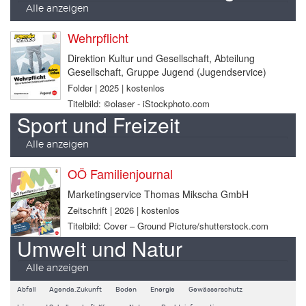
Alle anzeigen
Wehrpflicht
Direktion Kultur und Gesellschaft, Abteilung
Gesellschaft, Gruppe Jugend (Jugendservice)
Folder | 2025 | kostenlos
Titelbild: ©olaser - iStockphoto.com
Sport und Freizeit
Alle anzeigen
OÖ Familienjournal
Marketingservice Thomas Mikscha GmbH
Zeitschrift | 2026 | kostenlos
Titelbild: Cover – Ground Picture/shutterstock.com
Umwelt und Natur
Alle anzeigen
Abfall
Agenda.Zukunft
Boden
Energie
Gewässerschutz