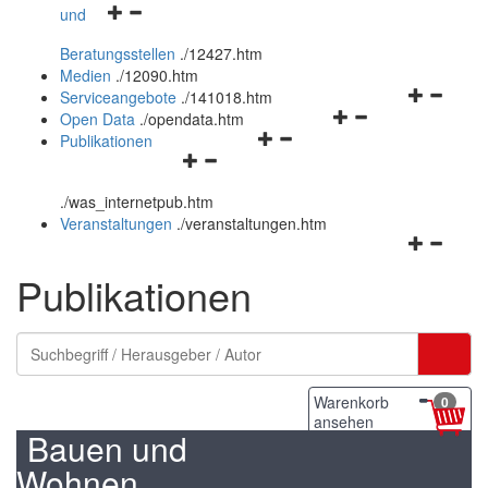
Navigationsmenü
und
und
öffnen
schließen
Beratungsstellen
.
/12427.htm
und
Medien
.
/12090.htm
schließen
Navigation
Serviceangebote
.
/141018.htm
Navigationsmenü
öffnen
Open Data
.
/opendata.htm
Navigationsmenü
öffnen
und
Publikationen
Navigationsmenü
öffnen
und
schließen
öffnen
und
schließen
.
/was_internetpub.htm
und
schließen
Veranstaltungen
.
/veranstaltungen.htm
schließen
Navigation
öffnen
Publikationen
und
schließen
Warenkorb
0
ansehen
Bauen und
Wohnen