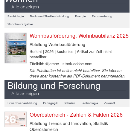
Alle anzeigen
Baubiologie
Dorf- und Stadtentwicklung
Energie
Raumordnung
Wohnbauratgeber
Wohnbauförderung: Wohnbaubilanz 2025
Abteilung Wohnbauförderung
Bericht | 2026 | kostenlos | Artikel zur Zeit nicht
bestellbar
Titelbild: ©jerane - stock.adobe.com
Die Publikation ist online nicht bestellbar. Sie können
diese aber kostenfrei als PDF-Dokument herunterladen.
Bildung und Forschung
Alle anzeigen
Erwachsenenbildung
Pädagogik
Schulen
Technologie
Zukunft
Oberösterreich - Zahlen & Fakten 2026
Abteilung Trends und Innovation, Statistik
Oberösterreich