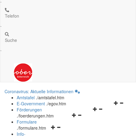
.
Telefon
.
Suche
.
Coronavirus: Aktuelle Informationen
Amtstafel
.
/amtstafel.htm
Navigation
E-Government
.
/egov.htm
Navigationsmenü
öffnen
Förderungen
Navigationsmenü
öffnen
und
.
/foerderungen.htm
öffnen
und
schließen
Formulare
Navigationsmenü
und
schließen
.
/formulare.htm
öffnen
schließen
Info-