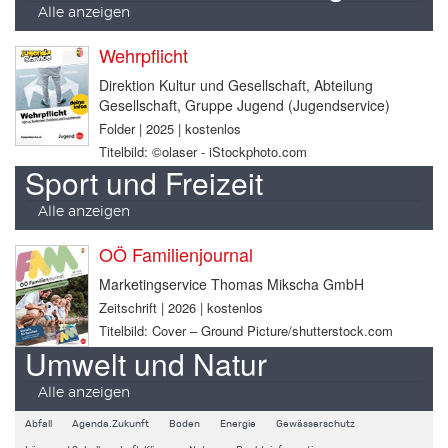
Alle anzeigen
Wehrpflicht
Direktion Kultur und Gesellschaft, Abteilung
Gesellschaft, Gruppe Jugend (Jugendservice)
Folder | 2025 | kostenlos
Titelbild: ©olaser - iStockphoto.com
Sport und Freizeit
Alle anzeigen
OÖ Familienjournal
Marketingservice Thomas Mikscha GmbH
Zeitschrift | 2026 | kostenlos
Titelbild: Cover – Ground Picture/shutterstock.com
Umwelt und Natur
Alle anzeigen
Abfall
Agenda.Zukunft
Boden
Energie
Gewässerschutz