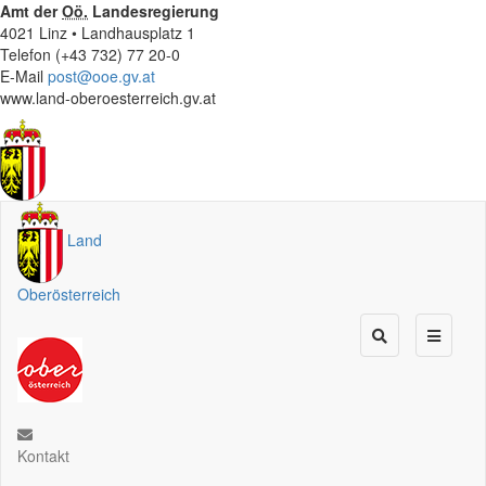
Amt der
Oö.
Landesregierung
4021 Linz • Landhausplatz 1
Telefon (+43 732) 77 20-0
E-Mail
post@ooe.gv.at
www.land-oberoesterreich.gv.at
Land
Oberösterreich
Kontakt