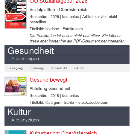
OÖ Sozialratgeber 2026
Sozialplattform Oberösterreich
Broschüre | 2026 | kostenlos | Artikel zur Zeit nicht
bestellbar
Titelbild: blvdone - Fotolia.com
Die Publikation ist online nicht bestellbar. Sie können
diese aber kostenfrei als PDF-Dokument herunterladen.
Gesundheit
Alle anzeigen
Bewegung
Ernährung
Rat und Hilfe
Zukunft
Gesund bewegt
Abteilung Gesundheit
Broschüre | 2018 | kostenlos
Titelbild: ©Jürgen Fälchle – stock.adobe.com
Kultur
Alle anzeigen
Kulturbericht Oberösterreich