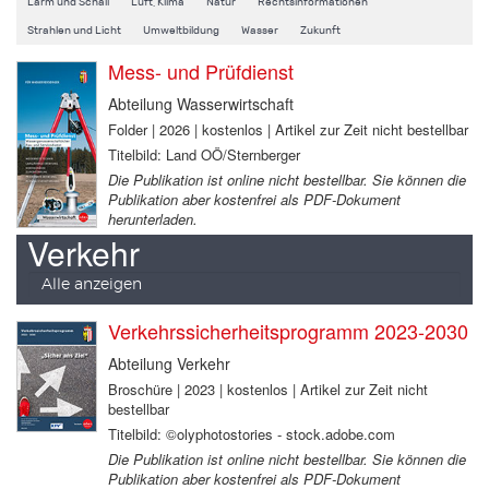
Lärm und Schall
Luft, Klima
Natur
Rechtsinformationen
Strahlen und Licht
Umweltbildung
Wasser
Zukunft
Mess- und Prüfdienst
Abteilung Wasserwirtschaft
Folder | 2026 | kostenlos | Artikel zur Zeit nicht bestellbar
Titelbild: Land OÖ/Sternberger
Die Publikation ist online nicht bestellbar. Sie können die
Publikation aber kostenfrei als PDF-Dokument
herunterladen.
Verkehr
Alle anzeigen
Verkehrssicherheitsprogramm 2023-2030
Abteilung Verkehr
Broschüre | 2023 | kostenlos | Artikel zur Zeit nicht
bestellbar
Titelbild: ©olyphotostories - stock.adobe.com
Die Publikation ist online nicht bestellbar. Sie können die
Publikation aber kostenfrei als PDF-Dokument