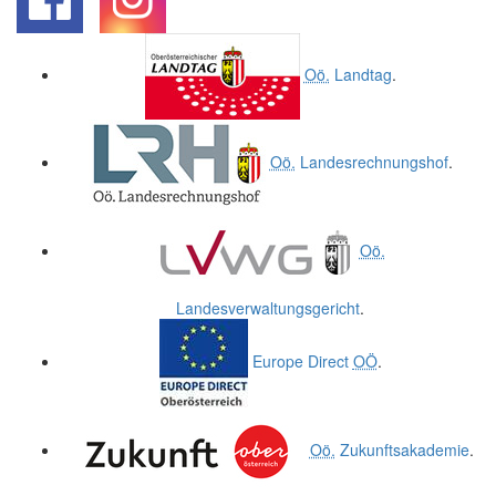
.
.
Oö.
Landtag
.
Oö.
Landesrechnungshof
.
Oö.
Landesverwaltungsgericht
.
Europe Direct
OÖ
.
Oö.
Zukunftsakademie
.