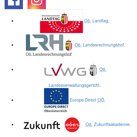
.
.
Oö.
Landtag
.
Oö.
Landesrechnungshof
.
Oö.
Landesverwaltungsgericht
.
Europe Direct
OÖ
.
Oö.
Zukunftsakademie
.