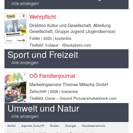
Alle anzeigen
Wehrpflicht
Direktion Kultur und Gesellschaft, Abteilung
Gesellschaft, Gruppe Jugend (Jugendservice)
Folder | 2025 | kostenlos
Titelbild: ©olaser - iStockphoto.com
Sport und Freizeit
Alle anzeigen
OÖ Familienjournal
Marketingservice Thomas Mikscha GmbH
Zeitschrift | 2026 | kostenlos
Titelbild: Cover – Ground Picture/shutterstock.com
Umwelt und Natur
Alle anzeigen
Abfall
Agenda.Zukunft
Boden
Energie
Gewässerschutz