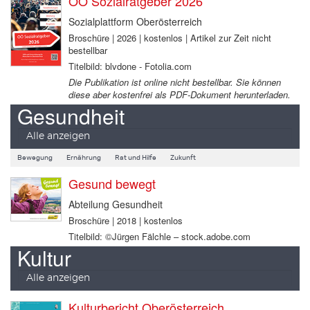
OÖ Sozialratgeber 2026
Sozialplattform Oberösterreich
Broschüre | 2026 | kostenlos | Artikel zur Zeit nicht
bestellbar
Titelbild: blvdone - Fotolia.com
Die Publikation ist online nicht bestellbar. Sie können
diese aber kostenfrei als PDF-Dokument herunterladen.
Gesundheit
Alle anzeigen
Bewegung
Ernährung
Rat und Hilfe
Zukunft
Gesund bewegt
Abteilung Gesundheit
Broschüre | 2018 | kostenlos
Titelbild: ©Jürgen Fälchle – stock.adobe.com
Kultur
Alle anzeigen
Kulturbericht Oberösterreich