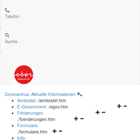
.
Telefon
.
Suche
.
Coronavirus: Aktuelle Informationen
Amtstafel
.
/amtstafel.htm
Navigation
E-Government
.
/egov.htm
Navigationsmenü
öffnen
Förderungen
Navigationsmenü
öffnen
und
.
/foerderungen.htm
öffnen
und
schließen
Formulare
Navigationsmenü
und
schließen
.
/formulare.htm
öffnen
schließen
Info-