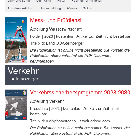
Lärm und Schall
Luft, Klima
Natur
Rechtsinformationen
Strahlen und Licht
Umweltbildung
Wasser
Zukunft
Mess- und Prüfdienst
Abteilung Wasserwirtschaft
Folder | 2026 | kostenlos | Artikel zur Zeit nicht bestellbar
Titelbild: Land OÖ/Sternberger
Die Publikation ist online nicht bestellbar. Sie können die
Publikation aber kostenfrei als PDF-Dokument
herunterladen.
Verkehr
Alle anzeigen
Verkehrssicherheitsprogramm 2023-2030
Abteilung Verkehr
Broschüre | 2023 | kostenlos | Artikel zur Zeit nicht
bestellbar
Titelbild: ©olyphotostories - stock.adobe.com
Die Publikation ist online nicht bestellbar. Sie können die
Publikation aber kostenfrei als PDF-Dokument