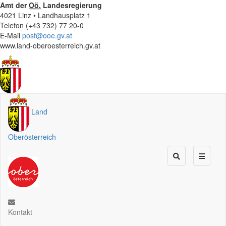
Amt der
Oö.
Landesregierung
4021 Linz • Landhausplatz 1
Telefon (+43 732) 77 20-0
E-Mail
post@ooe.gv.at
www.land-oberoesterreich.gv.at
Land
Oberösterreich
Kontakt