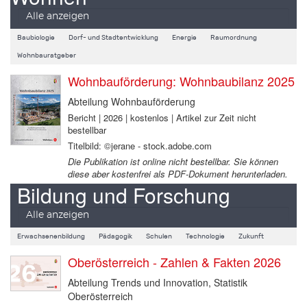
Alle anzeigen
Baubiologie
Dorf- und Stadtentwicklung
Energie
Raumordnung
Wohnbauratgeber
Wohnbauförderung: Wohnbaubilanz 2025
Abteilung Wohnbauförderung
Bericht | 2026 | kostenlos | Artikel zur Zeit nicht
bestellbar
Titelbild: ©jerane - stock.adobe.com
Die Publikation ist online nicht bestellbar. Sie können
diese aber kostenfrei als PDF-Dokument herunterladen.
Bildung und Forschung
Alle anzeigen
Erwachsenenbildung
Pädagogik
Schulen
Technologie
Zukunft
Oberösterreich - Zahlen & Fakten 2026
Abteilung Trends und Innovation, Statistik
Oberösterreich